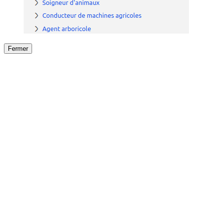
Fermer
Fermer
le détail de l'offre
/
Offre
sur
Offre précéden