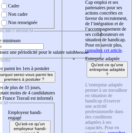
Cap emploi et ses
Cadre
partenaires pour ses
actions concrètes en
Non cadre
faveur du recrutement,
Non renseignée
de l’intégration et de
l’accompagnement de
IRE BRUT MINIMUM
ses collaborateurs en
situation de handicap.
re minimum
Pour en savoir plus,
consultez cet article
.
ssez une périodicité pour le salaire saisi
Entreprise adaptée
NITÉS
Qu'est-ce qu'une
z parmi les 1ers à postuler
entreprise adaptée
?
urquoi serez-vous parmi les
premiers à postuler ?
L'entreprise adaptée
es de plus de 15 jours,
permet à un travailleur
tant moins de 4 candidatures
en situation de
t France Travail est informé)
handicap d'exercer
ICAP
une activité
professionnelle dans
Employeur handi-
des conditions
engagé
adaptées à ses
Qu'est-ce qu'un
capacités. Pour en
employeur handi-
savoir plus,
consultez