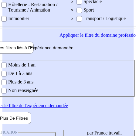
Spectacle
Hôtellerie - Restauration /
Tourisme / Animation
Sport
Immobilier
Transport / Logistique
Appliquer
le filtre du domaine professi
es filtres liés à l'
Expérience
demandée
ience demandée
Moins de 1 an
De 1 à 3 ans
Plus de 3 ans
Non renseignée
er
le filtre de l'expérience demandée
Plus De
Filtres
IFICATION
par France travail,