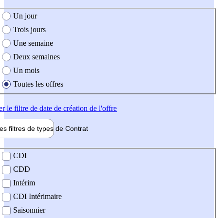
e création de l'offre
Un jour
Trois jours
Une semaine
Deux semaines
Un mois
Toutes les offres
er
le filtre de date de création de l'offre
les filtres de types de
Contrat
de contrat
CDI
CDD
Intérim
CDI Intérimaire
Saisonnier