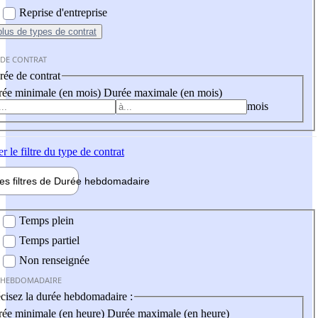
Reprise d'entreprise
plus
de types de contrat
 DE CONTRAT
ée de contrat
ée minimale (en mois)
Durée maximale (en mois)
mois
er
le filtre du type de contrat
les filtres de
Durée hebdo
madaire
 hebdomadaire
Temps plein
Temps partiel
Non renseignée
 HEBDOMADAIRE
cisez la durée hebdomadaire :
ée minimale (en heure)
Durée maximale (en heure)