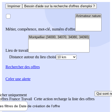
Imprimer
Besoin d'aide sur la recherche d'offres d'emploi ?
Métier, compétence, mot-clé, numéro d'offre
Lieu de travail
Distance autour du lieu choisi
Rechercher
des offres
Créer une alerte
Qui sont n
icher uniquement
 offres France Travail
Cette action recharge la liste des offres
les filtres de
Date de création
de l'offre