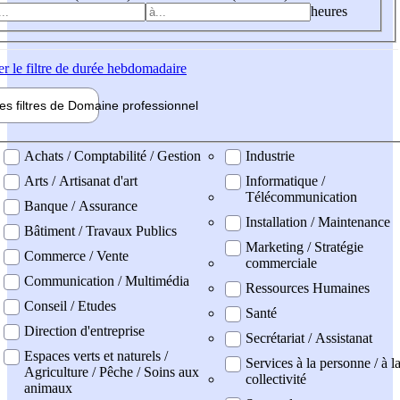
heures
er
le filtre de durée hebdomadaire
les filtres de
Domaine pro
fessionnel
ne professionel
Achats / Comptabilité / Gestion
Industrie
Arts / Artisanat d'art
Informatique /
Télécommunication
Banque / Assurance
Installation / Maintenance
Bâtiment / Travaux Publics
Marketing / Stratégie
Commerce / Vente
commerciale
Communication / Multimédia
Ressources Humaines
Conseil / Etudes
Santé
Direction d'entreprise
Secrétariat / Assistanat
Espaces verts et naturels /
Services à la personne / à l
Agriculture / Pêche / Soins aux
collectivité
animaux