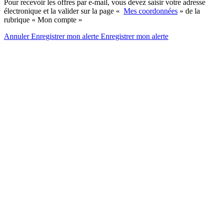
Pour recevoir les offres par e-mail, vous devez saisir votre adresse
électronique et la valider sur la page «
Mes coordonnées
» de la
rubrique « Mon compte »
Annuler
Enregistrer mon alerte
Enregistrer
mon alerte