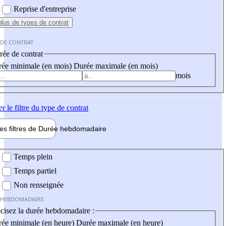
Reprise d'entreprise
plus
de types de contrat
 DE CONTRAT
ée de contrat
ée minimale (en mois)
Durée maximale (en mois)
mois
er
le filtre du type de contrat
les filtres de
Durée hebdo
madaire
 hebdomadaire
Temps plein
Temps partiel
Non renseignée
 HEBDOMADAIRE
cisez la durée hebdomadaire :
ée minimale (en heure)
Durée maximale (en heure)