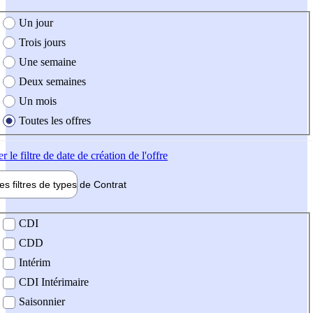
e création de l'offre
Un jour
Trois jours
Une semaine
Deux semaines
Un mois
Toutes les offres
er
le filtre de date de création de l'offre
les filtres de types de
Contrat
de contrat
CDI
CDD
Intérim
CDI Intérimaire
Saisonnier