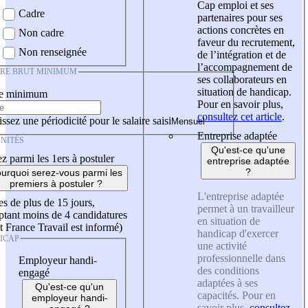
Cap emploi et ses
Cadre
partenaires pour ses
actions concrètes en
Non cadre
faveur du recrutement,
Non renseignée
de l’intégration et de
l’accompagnement de
IRE BRUT MINIMUM
ses collaborateurs en
situation de handicap.
re minimum
Pour en savoir plus,
consultez cet article
.
ssez une périodicité pour le salaire saisi
Entreprise adaptée
NITÉS
Qu'est-ce qu'une
z parmi les 1ers à postuler
entreprise adaptée
?
urquoi serez-vous parmi les
premiers à postuler ?
L'entreprise adaptée
es de plus de 15 jours,
permet à un travailleur
tant moins de 4 candidatures
en situation de
t France Travail est informé)
handicap d'exercer
ICAP
une activité
professionnelle dans
Employeur handi-
des conditions
engagé
adaptées à ses
Qu'est-ce qu'un
capacités. Pour en
employeur handi-
savoir plus,
consultez