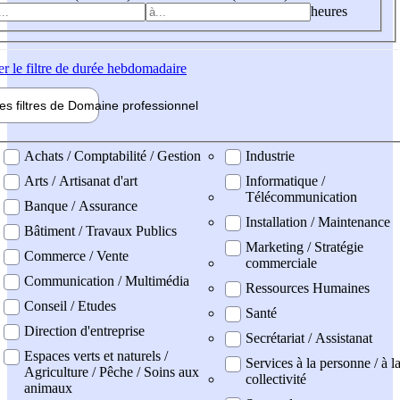
heures
er
le filtre de durée hebdomadaire
les filtres de
Domaine pro
fessionnel
ne professionel
Achats / Comptabilité / Gestion
Industrie
Arts / Artisanat d'art
Informatique /
Télécommunication
Banque / Assurance
Installation / Maintenance
Bâtiment / Travaux Publics
Marketing / Stratégie
Commerce / Vente
commerciale
Communication / Multimédia
Ressources Humaines
Conseil / Etudes
Santé
Direction d'entreprise
Secrétariat / Assistanat
Espaces verts et naturels /
Services à la personne / à l
Agriculture / Pêche / Soins aux
collectivité
animaux