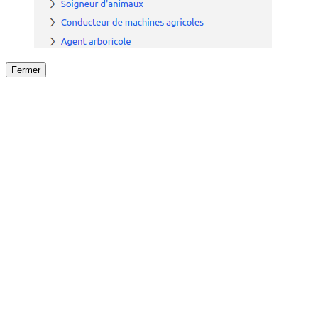
Fermer
Fermer
le détail de l'offre
/
Offre
sur
Offre précéden