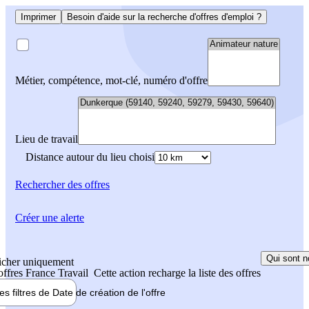
Imprimer
Besoin d'aide sur la recherche d'offres d'emploi ?
Métier, compétence, mot-clé, numéro d'offre
Lieu de travail
Distance autour du lieu choisi
Rechercher
des offres
Créer une alerte
Qui sont n
icher uniquement
 offres France Travail
Cette action recharge la liste des offres
les filtres de
Date de création
de l'offre