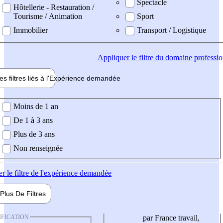
Spectacle
Hôtellerie - Restauration /
Tourisme / Animation
Sport
Immobilier
Transport / Logistique
Appliquer
le filtre du domaine professi
es filtres liés à l'
Expérience
demandée
ience demandée
Moins de 1 an
De 1 à 3 ans
Plus de 3 ans
Non renseignée
er
le filtre de l'expérience demandée
Plus De
Filtres
IFICATION
par France travail,