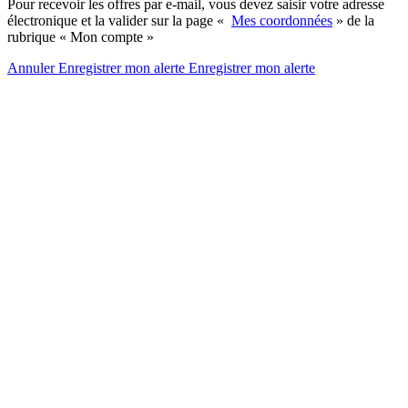
Pour recevoir les offres par e-mail, vous devez saisir votre adresse
électronique et la valider sur la page «
Mes coordonnées
» de la
rubrique « Mon compte »
Annuler
Enregistrer mon alerte
Enregistrer
mon alerte