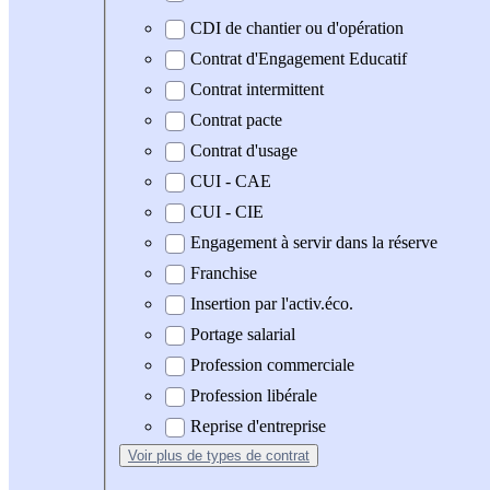
CDI de chantier ou d'opération
Contrat d'Engagement Educatif
Contrat intermittent
Contrat pacte
Contrat d'usage
CUI - CAE
CUI - CIE
Engagement à servir dans la réserve
Franchise
Insertion par l'activ.éco.
Portage salarial
Profession commerciale
Profession libérale
Reprise d'entreprise
Voir plus
de types de contrat