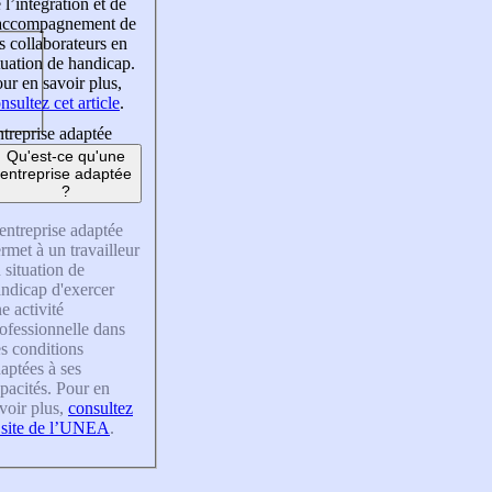
 l’intégration et de
’accompagnement de
s collaborateurs en
tuation de handicap.
ur en savoir plus,
nsultez cet article
.
treprise adaptée
Qu'est-ce qu'une
entreprise adaptée
?
entreprise adaptée
rmet à un travailleur
 situation de
ndicap d'exercer
e activité
ofessionnelle dans
s conditions
aptées à ses
pacités. Pour en
voir plus,
consultez
 site de l’UNEA
.