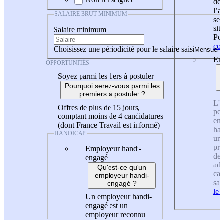
de
l
SALAIRE BRUT MINIMUM
se
si
Salaire minimum
Po
co
Choisissez une périodicité pour le salaire saisi
En
OPPORTUNITÉS
Soyez parmi les 1ers à postuler
Pourquoi serez-vous parmi les
premiers à postuler ?
L'
Offres de plus de 15 jours,
pe
comptant moins de 4 candidatures
en
(dont France Travail est informé)
ha
HANDICAP
un
pr
Employeur handi-
de
engagé
ad
Qu'est-ce qu'un
ca
employeur handi-
sa
engagé ?
le
Un employeur handi-
engagé est un
employeur reconnu