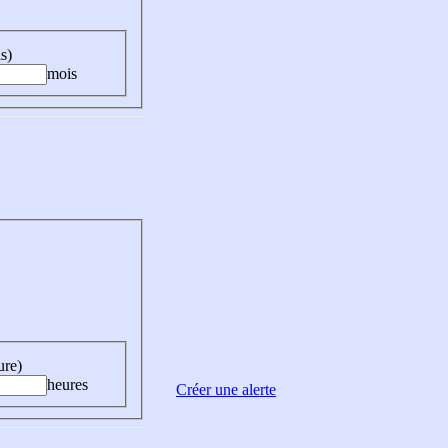
s)
mois
ure)
heures
Créer une alerte