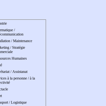
strie
rmatique /
écommunication
allation / Maintenance
eting / Stratégie
merciale
sources Humaines
té
étariat / Assistanat
ices à la personne / à la
ectivité
ctacle
rt
sport / Logistique