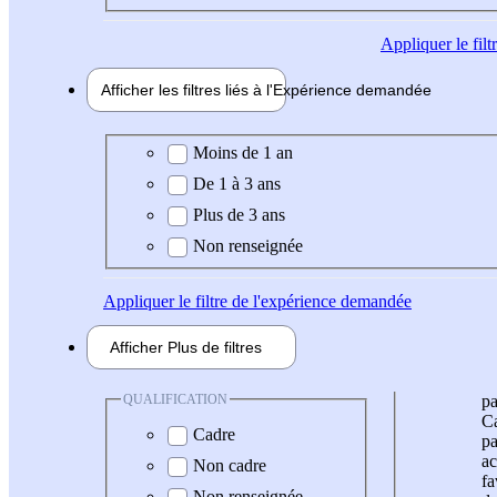
Appliquer
le fil
Afficher les filtres liés à l'
Expérience
demandée
Expérience demandée
Moins de 1 an
De 1 à 3 ans
Plus de 3 ans
Non renseignée
Appliquer
le filtre de l'expérience demandée
Afficher
Plus de
filtres
QUALIFICATION
pa
Ca
Cadre
pa
ac
Non cadre
fa
Non renseignée