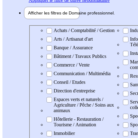
Appliquer
le filtre de durée hebdomadaire
Afficher les filtres de
Domaine pro
fessionnel
Domaine professionel
Achats / Comptabilité / Gestion
Indu
Arts / Artisanat d'art
Info
Tél
Banque / Assurance
Inst
Bâtiment / Travaux Publics
Mark
Commerce / Vente
com
Communication / Multimédia
Res
Conseil / Etudes
San
Direction d'entreprise
Secr
Espaces verts et naturels /
Serv
Agriculture / Pêche / Soins aux
coll
animaux
Spe
Hôtellerie - Restauration /
Tourisme / Animation
Spo
Immobilier
Tran