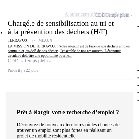
Ajouter cette offre à ma sélection
CDD
Temps plein
Chargé.e de sensibilisation au tri et
à la prévention des déchets (H/F)
TERRAVOX -
77 - MEAUX
LA MISSION DE TERRAVOX : Notre objectif est de faire de nos déchets un bien
commun et, au-delà de nos déchets, l'ensemble de nos ressources. L'économie
circulaire doit être une opportunité pour le...
CDD - Temps plein
Publié il y a 22 jours
Prêt à élargir votre recherche d’emploi ?
Découvrez de nouveaux territoires où les chances de
trouver un emploi sont plus fortes en réalisant un
projet de mobilité résidentielle