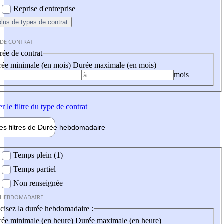
Reprise d'entreprise
plus
de types de contrat
 DE CONTRAT
ée de contrat
ée minimale (en mois)
Durée maximale (en mois)
mois
er
le filtre du type de contrat
les filtres de
Durée hebdo
madaire
 hebdomadaire
Temps plein (1)
Temps partiel
Non renseignée
 HEBDOMADAIRE
cisez la durée hebdomadaire :
ée minimale (en heure)
Durée maximale (en heure)