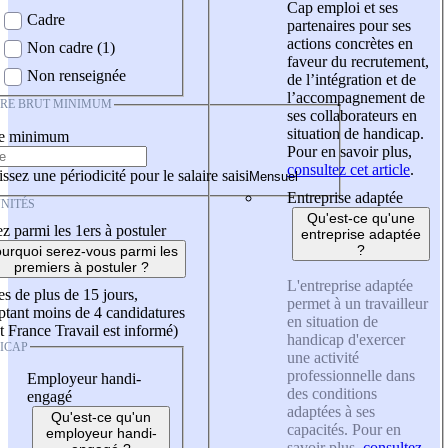
Cap emploi et ses
Cadre
partenaires pour ses
actions concrètes en
Non cadre (1)
faveur du recrutement,
Non renseignée
de l’intégration et de
l’accompagnement de
IRE BRUT MINIMUM
ses collaborateurs en
situation de handicap.
re minimum
Pour en savoir plus,
consultez cet article
.
ssez une périodicité pour le salaire saisi
Entreprise adaptée
NITÉS
Qu'est-ce qu'une
z parmi les 1ers à postuler
entreprise adaptée
?
urquoi serez-vous parmi les
premiers à postuler ?
L'entreprise adaptée
es de plus de 15 jours,
permet à un travailleur
tant moins de 4 candidatures
en situation de
t France Travail est informé)
handicap d'exercer
ICAP
une activité
professionnelle dans
Employeur handi-
des conditions
engagé
adaptées à ses
Qu'est-ce qu'un
capacités. Pour en
employeur handi-
savoir plus,
consultez