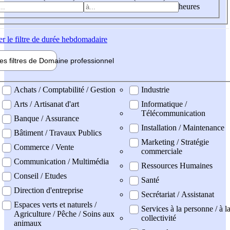
heures
er
le filtre de durée hebdomadaire
les filtres de
Domaine pro
fessionnel
ne professionel
Achats / Comptabilité / Gestion
Industrie
Arts / Artisanat d'art
Informatique /
Télécommunication
Banque / Assurance
Installation / Maintenance
Bâtiment / Travaux Publics
Marketing / Stratégie
Commerce / Vente
commerciale
Communication / Multimédia
Ressources Humaines
Conseil / Etudes
Santé
Direction d'entreprise
Secrétariat / Assistanat
Espaces verts et naturels /
Services à la personne / à l
Agriculture / Pêche / Soins aux
collectivité
animaux