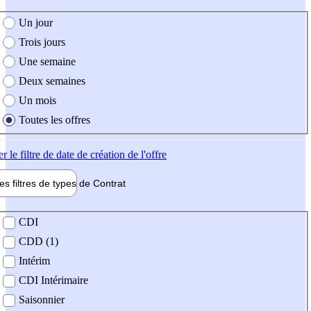
e création de l'offre
Un jour
Trois jours
Une semaine
Deux semaines
Un mois
Toutes les offres
er
le filtre de date de création de l'offre
les filtres de types de
Contrat
de contrat
CDI
CDD (1)
Intérim
CDI Intérimaire
Saisonnier