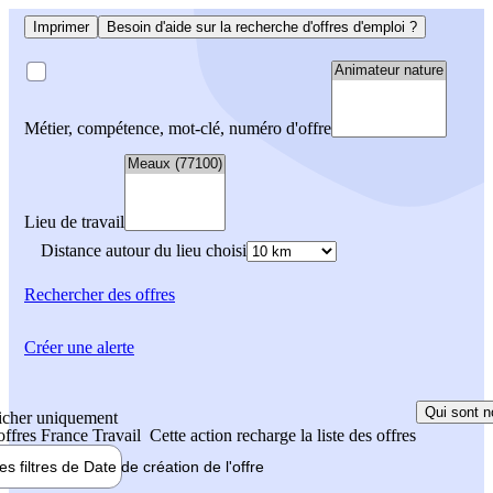
Imprimer
Besoin d'aide sur la recherche d'offres d'emploi ?
Métier, compétence, mot-clé, numéro d'offre
Lieu de travail
Distance autour du lieu choisi
Rechercher
des offres
Créer une alerte
Qui sont n
icher uniquement
 offres France Travail
Cette action recharge la liste des offres
les filtres de
Date de création
de l'offre