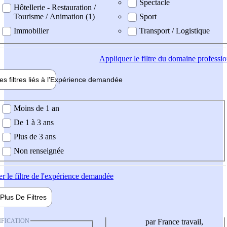
Spectacle
Hôtellerie - Restauration /
Tourisme / Animation (1)
Sport
Immobilier
Transport / Logistique
Appliquer
le filtre du domaine professi
es filtres liés à l'
Expérience
demandée
ience demandée
Moins de 1 an
De 1 à 3 ans
Plus de 3 ans
Non renseignée
er
le filtre de l'expérience demandée
Plus De
Filtres
IFICATION
par France travail,