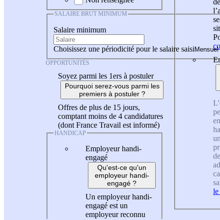
de
l
SALAIRE BRUT MINIMUM
se
si
Salaire minimum
Po
co
Choisissez une périodicité pour le salaire saisi
En
OPPORTUNITÉS
Soyez parmi les 1ers à postuler
Pourquoi serez-vous parmi les
premiers à postuler ?
L'
Offres de plus de 15 jours,
pe
comptant moins de 4 candidatures
en
(dont France Travail est informé)
ha
HANDICAP
un
pr
Employeur handi-
de
engagé
ad
Qu'est-ce qu'un
ca
employeur handi-
sa
engagé ?
le
Un employeur handi-
engagé est un
employeur reconnu