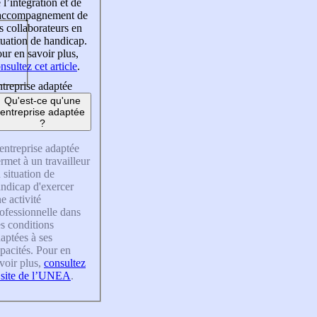
 l’intégration et de
’accompagnement de
s collaborateurs en
tuation de handicap.
ur en savoir plus,
nsultez cet article
.
treprise adaptée
Qu'est-ce qu'une
entreprise adaptée
?
entreprise adaptée
rmet à un travailleur
 situation de
ndicap d'exercer
e activité
ofessionnelle dans
s conditions
aptées à ses
pacités. Pour en
voir plus,
consultez
 site de l’UNEA
.