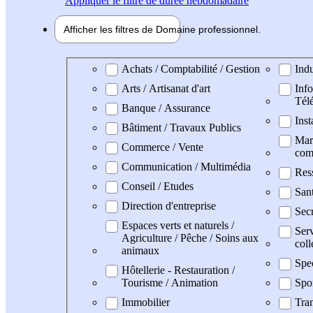
Appliquer
le filtre de durée hebdomadaire
Afficher les filtres de
Domaine pro
fessionnel
Domaine professionel
Achats / Comptabilité / Gestion
Indu
Arts / Artisanat d'art
Info
Tél
Banque / Assurance
Inst
Bâtiment / Travaux Publics
Mark
Commerce / Vente
com
Communication / Multimédia
Res
Conseil / Etudes
San
Direction d'entreprise
Secr
Espaces verts et naturels /
Serv
Agriculture / Pêche / Soins aux
coll
animaux
Spe
Hôtellerie - Restauration /
Tourisme / Animation
Spo
Immobilier
Tran