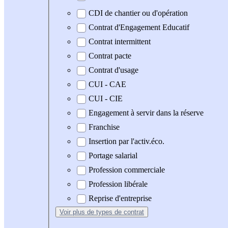
CDI de chantier ou d'opération
Contrat d'Engagement Educatif
Contrat intermittent
Contrat pacte
Contrat d'usage
CUI - CAE
CUI - CIE
Engagement à servir dans la réserve
Franchise
Insertion par l'activ.éco.
Portage salarial
Profession commerciale
Profession libérale
Reprise d'entreprise
Voir plus
de types de contrat