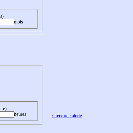
s)
mois
ure)
heures
Créer une alerte