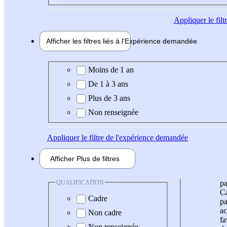
Appliquer
le fil
Afficher les filtres liés à l'
Expérience
demandée
Expérience demandée
Moins de 1 an
De 1 à 3 ans
Plus de 3 ans
Non renseignée
Appliquer
le filtre de l'expérience demandée
Afficher
Plus de
filtres
QUALIFICATION
pa
Ca
Cadre
pa
ac
Non cadre
fa
Non renseignée