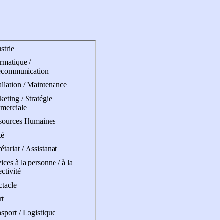
strie
rmatique /
écommunication
allation / Maintenance
eting / Stratégie
merciale
sources Humaines
té
étariat / Assistanat
ices à la personne / à la
ectivité
ctacle
rt
sport / Logistique