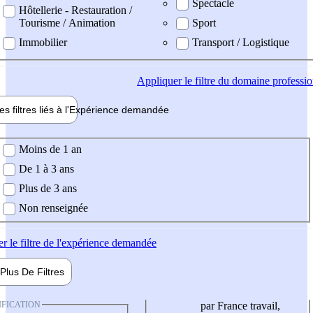
Spectacle
Hôtellerie - Restauration /
Tourisme / Animation
Sport
Immobilier
Transport / Logistique
Appliquer
le filtre du domaine professi
es filtres liés à l'
Expérience
demandée
ience demandée
Moins de 1 an
De 1 à 3 ans
Plus de 3 ans
Non renseignée
er
le filtre de l'expérience demandée
Plus De
Filtres
IFICATION
par France travail,