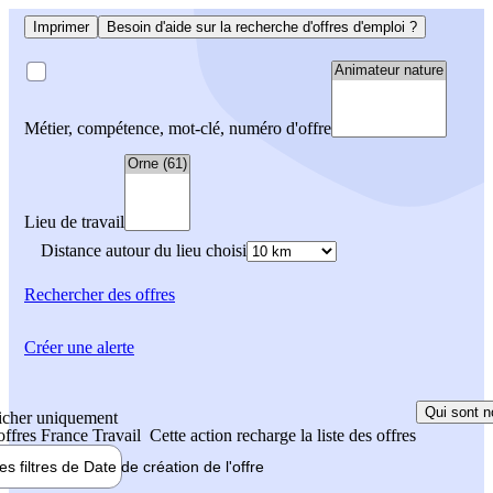
Imprimer
Besoin d'aide sur la recherche d'offres d'emploi ?
Métier, compétence, mot-clé, numéro d'offre
Lieu de travail
Distance autour du lieu choisi
Rechercher
des offres
Créer une alerte
Qui sont n
icher uniquement
 offres France Travail
Cette action recharge la liste des offres
les filtres de
Date de création
de l'offre