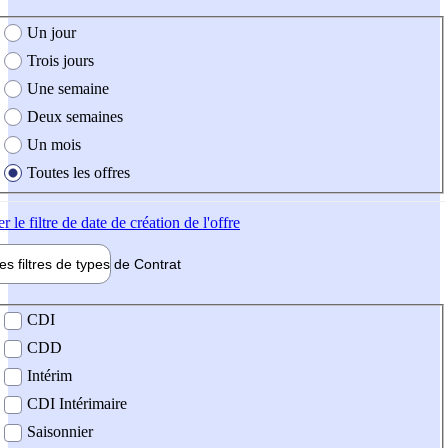
e création de l'offre
Un jour
Trois jours
Une semaine
Deux semaines
Un mois
Toutes les offres
er
le filtre de date de création de l'offre
les filtres de types de
Contrat
de contrat
CDI
CDD
Intérim
CDI Intérimaire
Saisonnier