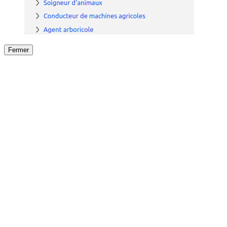
Fermer
Fermer
le détail de l'offre
/
Offre
sur
Offre précéden