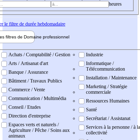
heures
er
le filtre de durée hebdomadaire
les filtres de
Domaine pro
fessionnel
ne professionel
Achats / Comptabilité / Gestion
Industrie
Arts / Artisanat d'art
Informatique /
Télécommunication
Banque / Assurance
Installation / Maintenance
Bâtiment / Travaux Publics
Marketing / Stratégie
Commerce / Vente
commerciale
Communication / Multimédia
Ressources Humaines
Conseil / Etudes
Santé
Direction d'entreprise
Secrétariat / Assistanat
Espaces verts et naturels /
Services à la personne / à l
Agriculture / Pêche / Soins aux
collectivité
animaux