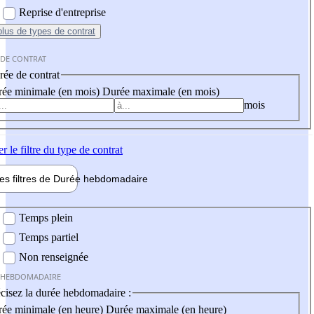
Reprise d'entreprise
plus
de types de contrat
 DE CONTRAT
ée de contrat
ée minimale (en mois)
Durée maximale (en mois)
mois
er
le filtre du type de contrat
les filtres de
Durée hebdo
madaire
 hebdomadaire
Temps plein
Temps partiel
Non renseignée
 HEBDOMADAIRE
cisez la durée hebdomadaire :
ée minimale (en heure)
Durée maximale (en heure)