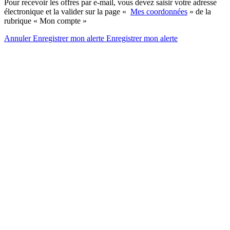
Pour recevoir les offres par e-mail, vous devez saisir votre adresse
électronique et la valider sur la page «
Mes coordonnées
» de la
rubrique « Mon compte »
Annuler
Enregistrer mon alerte
Enregistrer
mon alerte