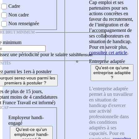
Cap emploi et ses
Cadre
partenaires pour ses
actions concrètes en
Non cadre
faveur du recrutement,
Non renseignée
de l’intégration et de
l’accompagnement de
IRE BRUT MINIMUM
ses collaborateurs en
situation de handicap.
re minimum
Pour en savoir plus,
consultez cet article
.
ssez une périodicité pour le salaire saisi
Entreprise adaptée
NITÉS
Qu'est-ce qu'une
z parmi les 1ers à postuler
entreprise adaptée
?
urquoi serez-vous parmi les
premiers à postuler ?
L'entreprise adaptée
es de plus de 15 jours,
permet à un travailleur
tant moins de 4 candidatures
en situation de
t France Travail est informé)
handicap d'exercer
ICAP
une activité
professionnelle dans
Employeur handi-
des conditions
engagé
adaptées à ses
Qu'est-ce qu'un
capacités. Pour en
employeur handi-
savoir plus,
consultez