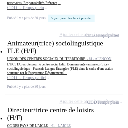
partenaires. Responsabilités Préparez,...
CDD - Temps plein
Publié il y a plus de 30 jours
Soyez parmi les 1ers à postuler
Ajouter cette offre à ma sélection
CDD
Temps partiel
Animateur(trice) sociolinguistique
FLE (H/F)
UNION DES CENTRES SOCIAUX DU TERRITOIRE -
61 - ALENCON
L'UCSTA recrute pour le centre social Edith Bonnem un(e) animateur(trice)
sociolinguistique - Français Langue Étrangère (FLE) dans le cadre d'une action
soutenue par le Programme Départemental...
CDD - Temps partiel
Publié il y a plus de 30 jours
Ajouter cette offre à ma sélection
CDD
Temps plein
Directeur/trice centre de loisirs
(H/F)
CC DES PAYS DE L'AIGLE -
61 - L AIGLE