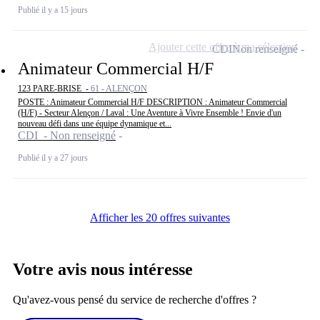
Publié il y a 15 jours
Ajouter cette offre à ma sélection
CDI
Non renseigné
Animateur Commercial H/F
123 PARE-BRISE -
61 - ALENÇON
POSTE : Animateur Commercial H/F DESCRIPTION : Animateur Commercial
(H/F) - Secteur Alençon / Laval : Une Aventure à Vivre Ensemble ! Envie d'un
nouveau défi dans une équipe dynamique et...
CDI - Non renseigné
Publié il y a 27 jours
Afficher les 20 offres suivantes
Votre avis nous intéresse
Qu'avez-vous pensé du service de recherche d'offres ?