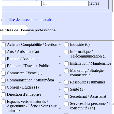
heures
er
le filtre de durée hebdomadaire
les filtres de
Domaine pro
fessionnel
ne professionel
Achats / Comptabilité / Gestion
Industrie (6)
Arts / Artisanat d'art
Informatique /
Télécommunication (1)
Banque / Assurance
Installation / Maintenance
Bâtiment / Travaux Publics
Marketing / Stratégie
Commerce / Vente (1)
commerciale
Communication / Multimédia
Ressources Humaines
Conseil / Etudes (1)
Santé (1)
Direction d'entreprise
Secrétariat / Assistanat
Espaces verts et naturels /
Services à la personne / à l
Agriculture / Pêche / Soins aux
collectivité (14)
animaux