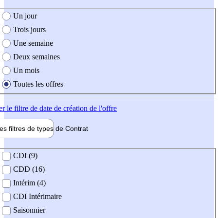
e création de l'offre
Un jour
Trois jours
Une semaine
Deux semaines
Un mois
Toutes les offres
er
le filtre de date de création de l'offre
les filtres de types de
Contrat
de contrat
CDI (9)
CDD (16)
Intérim (4)
CDI Intérimaire
Saisonnier