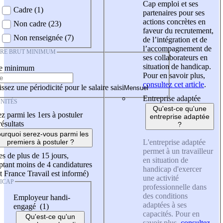
Cap emploi et ses
Cadre (1)
partenaires pour ses
actions concrètes en
Non cadre (23)
faveur du recrutement,
Non renseignée (7)
de l’intégration et de
l’accompagnement de
IRE BRUT MINIMUM
ses collaborateurs en
situation de handicap.
re minimum
Pour en savoir plus,
consultez cet article
.
ssez une périodicité pour le salaire saisi
Entreprise adaptée
NITÉS
Qu'est-ce qu'une
z parmi les 1ers à postuler
entreprise adaptée
résultats
?
urquoi serez-vous parmi les
L'entreprise adaptée
premiers à postuler ?
permet à un travailleur
es de plus de 15 jours,
en situation de
tant moins de 4 candidatures
handicap d'exercer
t France Travail est informé)
une activité
ICAP
professionnelle dans
des conditions
Employeur handi-
adaptées à ses
engagé (1)
capacités. Pour en
Qu'est-ce qu'un
savoir plus,
consultez