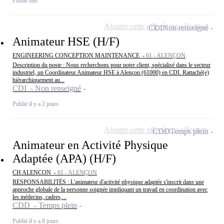
Publié hier
Ajouter cette offre à ma sélection
CDI
Non renseigné
Animateur HSE (H/F)
ENGINEERING CONCEPTION MAINTENANCE -
61 - ALENÇON
Description du poste : Nous recherchons pour notre client, spécialisé dans le secteur
industriel, un Coordinateur Animateur HSE à Alençon (61000) en CDI. Rattaché(e)
hiérarchiquement au...
CDI - Non renseigné
Publié il y a 2 jours
Ajouter cette offre à ma sélection
CDD
Temps plein
Animateur en Activité Physique
Adaptée (APA) (H/F)
CH ALENCON -
61 - ALENÇON
RESPONSABILITÉS : L'animateur d'activité physique adaptée s'inscrit dans une
approche globale de la personne soignée impliquant un travail en coordination avec
les médecins, cadres,...
CDD - Temps plein
Publié il y a 8 jours