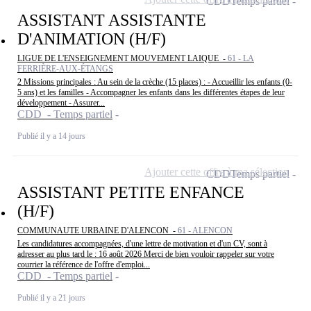
CDD
Temps partiel
ASSISTANT ASSISTANTE
D'ANIMATION (H/F)
LIGUE DE L'ENSEIGNEMENT MOUVEMENT LAIQUE -
61 - LA
FERRIÈRE-AUX-ÉTANGS
2 Missions principales : Au sein de la crèche (15 places) : - Accueillir les enfants (0-
5 ans) et les familles - Accompagner les enfants dans les différentes étapes de leur
développement - Assurer...
CDD - Temps partiel
Publié il y a 14 jours
Ajouter cette offre à ma sélection
CDD
Temps partiel
ASSISTANT PETITE ENFANCE
(H/F)
COMMUNAUTE URBAINE D'ALENCON -
61 - ALENCON
Les candidatures accompagnées, d'une lettre de motivation et d'un CV, sont à
adresser au plus tard le : 16 août 2026 Merci de bien vouloir rappeler sur votre
courrier la référence de l'offre d'emploi...
CDD - Temps partiel
Publié il y a 21 jours