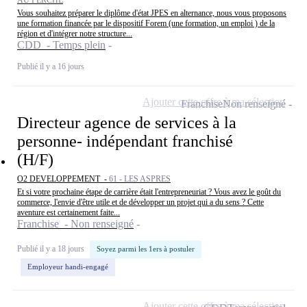
Vous souhaitez préparer le diplôme d'état JPES en alternance, nous vous proposons
une formation financée par le dispositif Forem (une formation, un emploi ) de la
région et d'intégrer notre structure...
CDD - Temps plein
Publié il y a 16 jours
Ajouter cette offre à ma sélection
Franchise
Non renseigné
Directeur agence de services à la
personne- indépendant franchisé
(H/F)
O2 DEVELOPPEMENT -
61 - LES ASPRES
Et si votre prochaine étape de carrière était l'entrepreneuriat ? Vous avez le goût du
commerce, l'envie d'être utile et de développer un projet qui a du sens ? Cette
aventure est certainement faite...
Franchise - Non renseigné
Publié il y a 18 jours
Soyez parmi les 1ers à postuler
Employeur handi-engagé
Ajouter cette offre à ma sélection