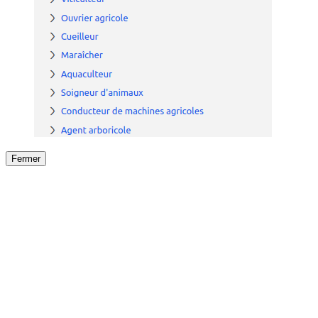
Fermer
Fermer
le détail de l'offre
/
Offre
sur
Offre précéden