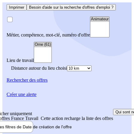
Imprimer
Besoin d'aide sur la recherche d'offres d'emploi ?
Métier, compétence, mot-clé, numéro d'offre
Lieu de travail
Distance autour du lieu choisi
Rechercher
des offres
Créer une alerte
Qui sont n
icher uniquement
 offres France Travail
Cette action recharge la liste des offres
les filtres de
Date de création
de l'offre