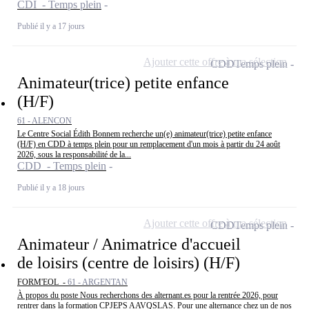
CDI - Temps plein
Publié il y a 17 jours
Ajouter cette offre à ma sélection
CDD
Temps plein
Animateur(trice) petite enfance
(H/F)
61 - ALENCON
Le Centre Social Édith Bonnem recherche un(e) animateur(trice) petite enfance
(H/F) en CDD à temps plein pour un remplacement d'un mois à partir du 24 août
2026, sous la responsabilité de la...
CDD - Temps plein
Publié il y a 18 jours
Ajouter cette offre à ma sélection
CDD
Temps plein
Animateur / Animatrice d'accueil
de loisirs (centre de loisirs) (H/F)
FORM'EOL -
61 - ARGENTAN
À propos du poste Nous recherchons des alternant.es pour la rentrée 2026, pour
rentrer dans la formation CPJEPS AAVQSLAS. Pour une alternance chez un de nos