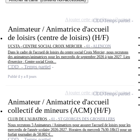
Ajouter cette offre à ma sélection
CDD
Temps partiel
Animateur / Animatrice d'accueil
de loisirs (centre de loisirs) (H/F)
UCSTA - CENTRE SOCIAL CROIX MERCIER -
61 - ALENCON
Dans le cadre de l'accueil de loisirs du centre social Croix Mercier, nous recrutons
des animateurs/animatrices pour les mercredis de septembre 2026 à juin 2027. Lieu
d'exercice : Centre social Croix...
CDD - Temps partiel
Publié il y a 8 jours
Ajouter cette offre à ma sélection
CDD
Temps partiel
Animateur / Animatrice d'accueil
collectif de mineurs (ACM) (H/F)
CLUB DE L'ALBATROS -
61 - ST GEORGES DES GROSEILLERS
Nous recrutons 5 Animateurs / Animatrices pour assurer l'accueil de loisirs pour les
mercredis de l'année scolaire 2026-2027. Horaires du mercredi 7h30-18h15 pour un
forfait journalier de 58.002 €...
CDD - Temps partiel