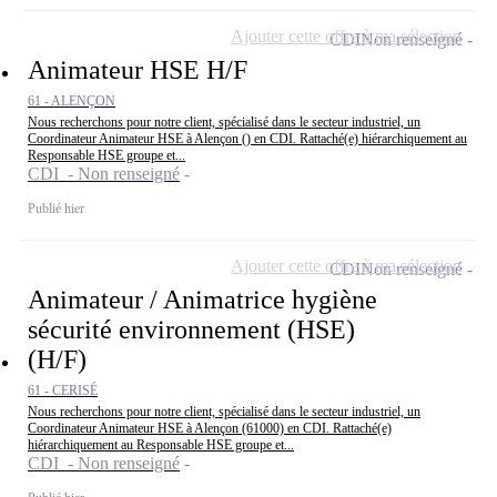
Ajouter cette offre à ma sélection
CDI
Non renseigné
Animateur HSE H/F
61 - ALENÇON
Nous recherchons pour notre client, spécialisé dans le secteur industriel, un
Coordinateur Animateur HSE à Alençon () en CDI. Rattaché(e) hiérarchiquement au
Responsable HSE groupe et...
CDI - Non renseigné
Publié hier
Ajouter cette offre à ma sélection
CDI
Non renseigné
Animateur / Animatrice hygiène
sécurité environnement (HSE)
(H/F)
61 - CERISÉ
Nous recherchons pour notre client, spécialisé dans le secteur industriel, un
Coordinateur Animateur HSE à Alençon (61000) en CDI. Rattaché(e)
hiérarchiquement au Responsable HSE groupe et...
CDI - Non renseigné