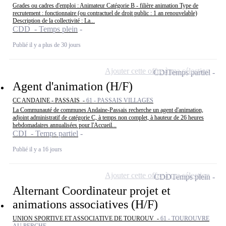
Grades ou cadres d'emploi : Animateur Catégorie B - filière animation Type de
recrutement : fonctionnaire (ou contractuel de droit public : 1 an renouvelable)
Description de la collectivité : La...
CDD - Temps plein
Publié il y a plus de 30 jours
Ajouter cette offre à ma sélection
CDI
Temps partiel
Agent d'animation (H/F)
CC ANDAINE - PASSAIS -
61 - PASSAIS VILLAGES
La Communauté de communes Andaine-Passais recherche un agent d'animation,
adjoint administratif de catégorie C, à temps non complet, à hauteur de 26 heures
hebdomadaires annualisées pour l'Accueil...
CDI - Temps partiel
Publié il y a 16 jours
Ajouter cette offre à ma sélection
CDD
Temps plein
Alternant Coordinateur projet et
animations associatives (H/F)
UNION SPORTIVE ET ASSOCIATIVE DE TOUROUV -
61 - TOUROUVRE
AU PERCHE