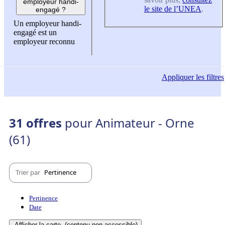
employeur handi-
le site de l’UNEA
.
engagé ?
Un employeur handi-
engagé est un
employeur reconnu
Appliquer
les filtres
31 offres
pour Animateur - Orne
(61)
Trier par
Pertinence
Pertinence
Date
Afficher la carte
(contenu non-accessible)