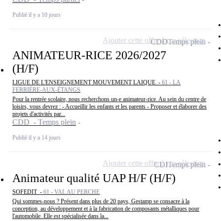
Publié il y a 10 jours
Ajouter cette offre à ma sélection
CDD
Temps plein
ANIMATEUR-RICE 2026/2027
(H/F)
LIGUE DE L'ENSEIGNEMENT MOUVEMENT LAIQUE -
61 - LA
FERRIÈRE-AUX-ÉTANGS
Pour la rentrée scolaire, nous recherchons un-e animateur-rice. Au sein du centre de
loisirs, vous devrez : - Accueillir les enfants et les parents - Proposer et élaborer des
projets d'activités par...
CDD - Temps plein
Publié il y a 14 jours
Ajouter cette offre à ma sélection
CDI
Temps plein
Animateur qualité UAP H/F (H/F)
SOFEDIT -
61 - VAL AU PERCHE
Qui sommes-nous ? Présent dans plus de 20 pays, Gestamp se consacre à la
conception, au développement et à la fabrication de composants métalliques pour
l'automobile. Elle est spécialisée dans la...