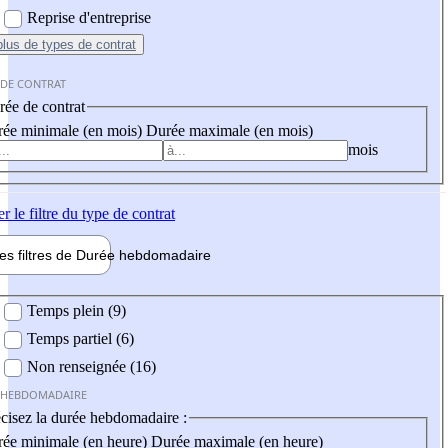
Reprise d'entreprise
plus
de types de contrat
 DE CONTRAT
ée de contrat
ée minimale (en mois)
Durée maximale (en mois)
mois
er
le filtre du type de contrat
les filtres de
Durée hebdo
madaire
 hebdomadaire
Temps plein (9)
Temps partiel (6)
Non renseignée (16)
 HEBDOMADAIRE
cisez la durée hebdomadaire :
ée minimale (en heure)
Durée maximale (en heure)