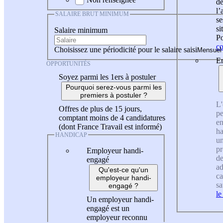
de
l
SALAIRE BRUT MINIMUM
se
si
Salaire minimum
Po
co
Choisissez une périodicité pour le salaire saisi
En
OPPORTUNITÉS
Soyez parmi les 1ers à postuler
Pourquoi serez-vous parmi les
premiers à postuler ?
L'
Offres de plus de 15 jours,
pe
comptant moins de 4 candidatures
en
(dont France Travail est informé)
ha
HANDICAP
un
pr
Employeur handi-
de
engagé
ad
Qu'est-ce qu'un
ca
employeur handi-
sa
engagé ?
le
Un employeur handi-
engagé est un
employeur reconnu