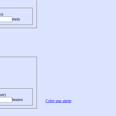
s)
mois
ure)
heures
Créer une alerte