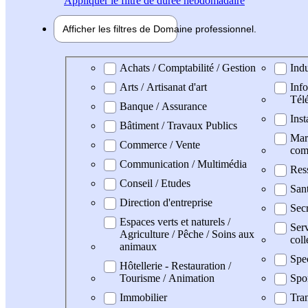
Appliquer
le filtre de durée hebdomadaire
Afficher les filtres de
Domaine pro
fessionnel
Domaine professionel
Achats / Comptabilité / Gestion
Indu
Arts / Artisanat d'art
Info
Tél
Banque / Assurance
Inst
Bâtiment / Travaux Publics
Mark
Commerce / Vente
com
Communication / Multimédia
Res
Conseil / Etudes
San
Direction d'entreprise
Secr
Espaces verts et naturels /
Serv
Agriculture / Pêche / Soins aux
coll
animaux
Spe
Hôtellerie - Restauration /
Tourisme / Animation
Spo
Immobilier
Tran