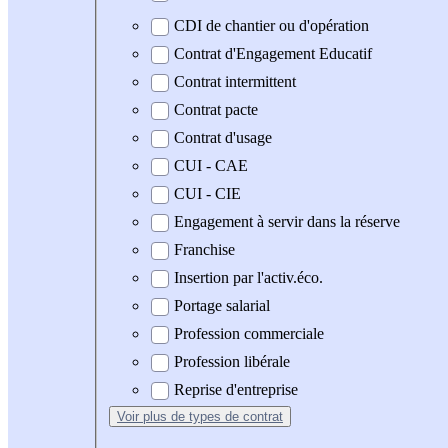
CDI de chantier ou d'opération
Contrat d'Engagement Educatif
Contrat intermittent
Contrat pacte
Contrat d'usage
CUI - CAE
CUI - CIE
Engagement à servir dans la réserve
Franchise
Insertion par l'activ.éco.
Portage salarial
Profession commerciale
Profession libérale
Reprise d'entreprise
Voir plus
de types de contrat