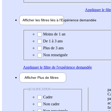
Appliquer
le fil
Afficher les filtres liés à l'
Expérience
demandée
Expérience demandée
Moins de 1 an
De 1 à 3 ans
Plus de 3 ans
Non renseignée
Appliquer
le filtre de l'expérience demandée
Afficher
Plus de
filtres
QUALIFICATION
pa
Ca
Cadre
pa
ac
Non cadre
fa
Non renseignée