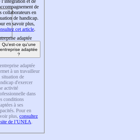
 l’intégration et de
’accompagnement de
s collaborateurs en
tuation de handicap.
ur en savoir plus,
nsultez cet article
.
treprise adaptée
Qu'est-ce qu'une
entreprise adaptée
?
entreprise adaptée
rmet à un travailleur
 situation de
ndicap d'exercer
e activité
ofessionnelle dans
s conditions
aptées à ses
pacités. Pour en
voir plus,
consultez
 site de l’UNEA
.