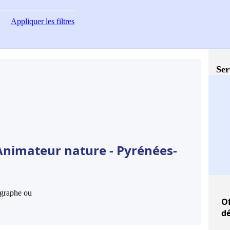
Appliquer
les filtres
Ser
Animateur nature - Pyrénées-
hographe ou
Of
dé