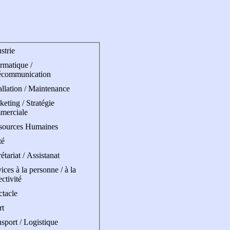
strie
rmatique /
écommunication
allation / Maintenance
eting / Stratégie
merciale
sources Humaines
té
étariat / Assistanat
ices à la personne / à la
ectivité
ctacle
rt
sport / Logistique