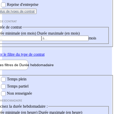
Reprise d'entreprise
plus
de types de contrat
 DE CONTRAT
ée de contrat
ée minimale (en mois)
Durée maximale (en mois)
mois
er
le filtre du type de contrat
les filtres de
Durée hebdo
madaire
 hebdomadaire
Temps plein
Temps partiel
Non renseignée
 HEBDOMADAIRE
cisez la durée hebdomadaire :
ée minimale (en heure)
Durée maximale (en heure)