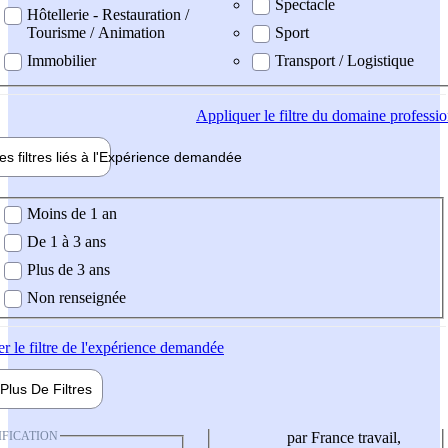
Spectacle
Hôtellerie - Restauration /
Tourisme / Animation
Sport
Immobilier
Transport / Logistique
Appliquer
le filtre du domaine professi
es filtres liés à l'
Expérience
demandée
ience demandée
Moins de 1 an
De 1 à 3 ans
Plus de 3 ans
Non renseignée
er
le filtre de l'expérience demandée
Plus De
Filtres
IFICATION
par France travail,