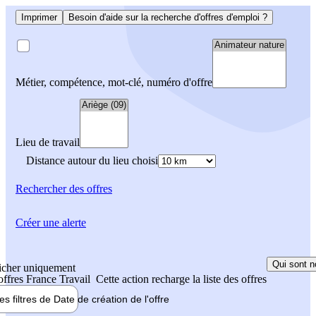
Imprimer
Besoin d'aide sur la recherche d'offres d'emploi ?
Métier, compétence, mot-clé, numéro d'offre
Lieu de travail
Distance autour du lieu choisi
Rechercher
des offres
Créer une alerte
Qui sont n
icher uniquement
 offres France Travail
Cette action recharge la liste des offres
les filtres de
Date de création
de l'offre