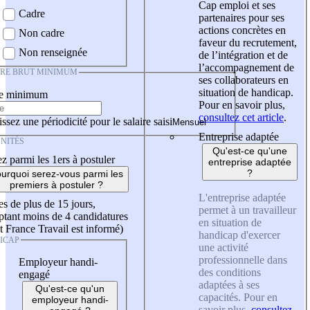
Cap emploi et ses
Cadre
partenaires pour ses
actions concrètes en
Non cadre
faveur du recrutement,
Non renseignée
de l’intégration et de
l’accompagnement de
IRE BRUT MINIMUM
ses collaborateurs en
situation de handicap.
re minimum
Pour en savoir plus,
consultez cet article
.
ssez une périodicité pour le salaire saisi
Entreprise adaptée
NITÉS
Qu'est-ce qu'une
z parmi les 1ers à postuler
entreprise adaptée
?
urquoi serez-vous parmi les
premiers à postuler ?
L'entreprise adaptée
es de plus de 15 jours,
permet à un travailleur
tant moins de 4 candidatures
en situation de
t France Travail est informé)
handicap d'exercer
ICAP
une activité
professionnelle dans
Employeur handi-
des conditions
engagé
adaptées à ses
Qu'est-ce qu'un
capacités. Pour en
employeur handi-
savoir plus,
consultez