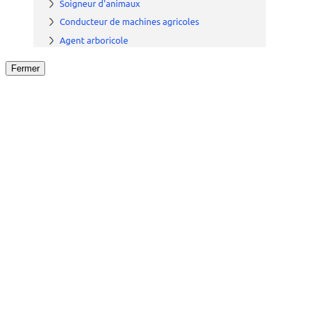
Fermer
Fermer
le détail de l'offre
/
Offre
sur
Offre précéden