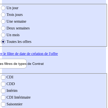
e création de l'offre
Un jour
Trois jours
Une semaine
Deux semaines
Un mois
Toutes les offres
er
le filtre de date de création de l'offre
les filtres de types de
Contrat
de contrat
CDI
CDD
Intérim
CDI Intérimaire
Saisonnier