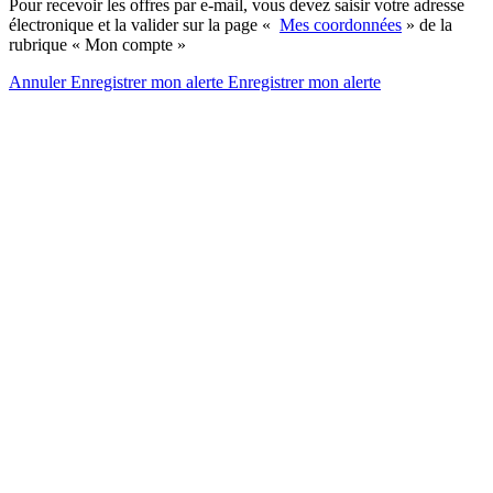
Pour recevoir les offres par e-mail, vous devez saisir votre adresse
électronique et la valider sur la page «
Mes coordonnées
» de la
rubrique « Mon compte »
Annuler
Enregistrer mon alerte
Enregistrer
mon alerte