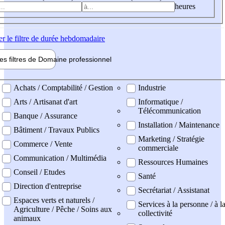
heures
er
le filtre de durée hebdomadaire
les filtres de
Domaine pro
fessionnel
ne professionel
Achats / Comptabilité / Gestion
Industrie
Arts / Artisanat d'art
Informatique /
Télécommunication
Banque / Assurance
Installation / Maintenance
Bâtiment / Travaux Publics
Marketing / Stratégie
Commerce / Vente
commerciale
Communication / Multimédia
Ressources Humaines
Conseil / Etudes
Santé
Direction d'entreprise
Secrétariat / Assistanat
Espaces verts et naturels /
Services à la personne / à l
Agriculture / Pêche / Soins aux
collectivité
animaux