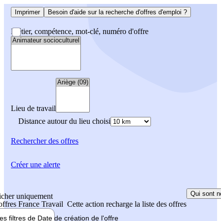
Imprimer
Besoin d'aide sur la recherche d'offres d'emploi ?
Métier, compétence, mot-clé, numéro d'offre
Lieu de travail
Distance autour du lieu choisi
Rechercher
des offres
Créer une alerte
Qui sont n
icher uniquement
 offres France Travail
Cette action recharge la liste des offres
les filtres de
Date de création
de l'offre