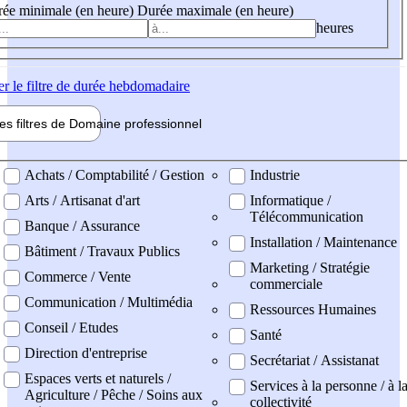
ée minimale (en heure)
Durée maximale (en heure)
heures
er
le filtre de durée hebdomadaire
les filtres de
Domaine pro
fessionnel
ne professionel
Achats / Comptabilité / Gestion
Industrie
Arts / Artisanat d'art
Informatique /
Télécommunication
Banque / Assurance
Installation / Maintenance
Bâtiment / Travaux Publics
Marketing / Stratégie
Commerce / Vente
commerciale
Communication / Multimédia
Ressources Humaines
Conseil / Etudes
Santé
Direction d'entreprise
Secrétariat / Assistanat
Espaces verts et naturels /
Services à la personne / à l
Agriculture / Pêche / Soins aux
collectivité