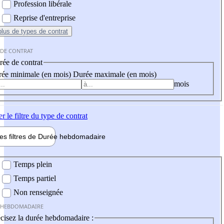
Profession libérale
Reprise d'entreprise
plus
de types de contrat
 DE CONTRAT
ée de contrat
ée minimale (en mois)
Durée maximale (en mois)
mois
er
le filtre du type de contrat
les filtres de
Durée hebdo
madaire
 hebdomadaire
Temps plein
Temps partiel
Non renseignée
 HEBDOMADAIRE
cisez la durée hebdomadaire :