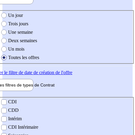
e création de l'offre
Un jour
Trois jours
Une semaine
Deux semaines
Un mois
Toutes les offres
er
le filtre de date de création de l'offre
les filtres de types de
Contrat
de contrat
CDI
CDD
Intérim
CDI Intérimaire