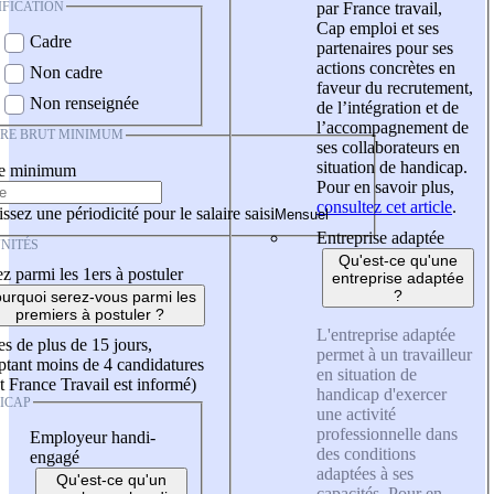
IFICATION
par France travail,
Cap emploi et ses
Cadre
partenaires pour ses
actions concrètes en
Non cadre
faveur du recrutement,
Non renseignée
de l’intégration et de
l’accompagnement de
IRE BRUT MINIMUM
ses collaborateurs en
situation de handicap.
re minimum
Pour en savoir plus,
consultez cet article
.
ssez une périodicité pour le salaire saisi
Entreprise adaptée
NITÉS
Qu'est-ce qu'une
z parmi les 1ers à postuler
entreprise adaptée
?
urquoi serez-vous parmi les
premiers à postuler ?
L'entreprise adaptée
es de plus de 15 jours,
permet à un travailleur
tant moins de 4 candidatures
en situation de
t France Travail est informé)
handicap d'exercer
ICAP
une activité
professionnelle dans
Employeur handi-
des conditions
engagé
adaptées à ses
Qu'est-ce qu'un
capacités. Pour en