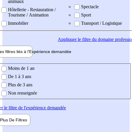
animaux
Spectacle
Hôtellerie - Restauration /
Tourisme / Animation
Sport
Immobilier
Transport / Logistique
Appliquer
le filtre du domaine professi
es filtres liés à l'
Expérience
demandée
ience demandée
Moins de 1 an
De 1 à 3 ans
Plus de 3 ans
Non renseignée
er
le filtre de l'expérience demandée
Plus De
Filtres