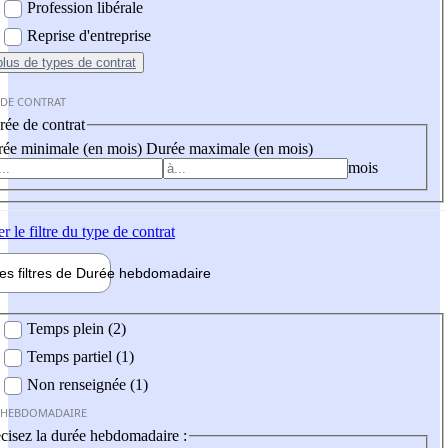
Profession libérale
Reprise d'entreprise
plus
de types de contrat
 DE CONTRAT
ée de contrat
ée minimale (en mois)
Durée maximale (en mois)
mois
er
le filtre du type de contrat
les filtres de
Durée hebdo
madaire
 hebdomadaire
Temps plein (2)
Temps partiel (1)
Non renseignée (1)
 HEBDOMADAIRE
cisez la durée hebdomadaire :