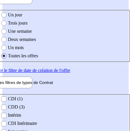
e création de l'offre
Un jour
Trois jours
Une semaine
Deux semaines
Un mois
Toutes les offres
er
le filtre de date de création de l'offre
les filtres de types de
Contrat
de contrat
CDI (1)
CDD (3)
Intérim
CDI Intérimaire