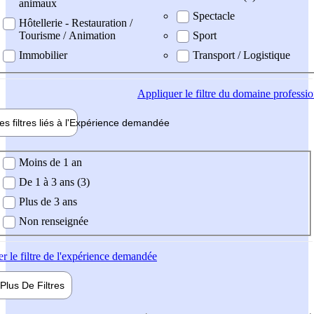
animaux
Spectacle
Hôtellerie - Restauration /
Tourisme / Animation
Sport
Immobilier
Transport / Logistique
Appliquer
le filtre du domaine professi
es filtres liés à l'
Expérience
demandée
ience demandée
Moins de 1 an
De 1 à 3 ans (3)
Plus de 3 ans
Non renseignée
er
le filtre de l'expérience demandée
Plus De
Filtres