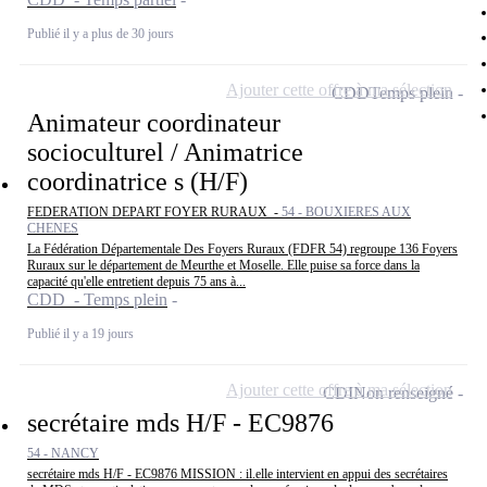
Publié il y a plus de 30 jours
Ajouter cette offre à ma sélection
CDD
Temps plein
Animateur coordinateur
socioculturel / Animatrice
coordinatrice s (H/F)
FEDERATION DEPART FOYER RURAUX -
54 - BOUXIERES AUX
CHENES
La Fédération Départementale Des Foyers Ruraux (FDFR 54) regroupe 136 Foyers
Ruraux sur le département de Meurthe et Moselle. Elle puise sa force dans la
capacité qu'elle entretient depuis 75 ans à...
CDD - Temps plein
Publié il y a 19 jours
Ajouter cette offre à ma sélection
CDI
Non renseigné
secrétaire mds H/F - EC9876
54 - NANCY
secrétaire mds H/F - EC9876 MISSION : il.elle intervient en appui des secrétaires