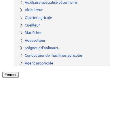
Fermer
Fermer
le détail de l'offre
/
Offre
sur
Offre précéden