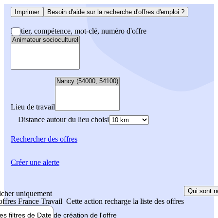
Imprimer
Besoin d'aide sur la recherche d'offres d'emploi ?
Métier, compétence, mot-clé, numéro d'offre
Lieu de travail
Distance autour du lieu choisi
Rechercher
des offres
Créer une alerte
Qui sont n
icher uniquement
 offres France Travail
Cette action recharge la liste des offres
les filtres de
Date de création
de l'offre