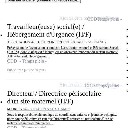
Afficher la carte
(contenu non-accessible)
Ajouter cette offre à ma sélection
CDD
Temps plein
Travailleur(euse) social(e) /
Hébergement d'Urgence (H/F)
ASSOCIATION ACCUEIL REINSERTION SOCIALE -
54 - NANCY
Présentation de l'association et contexte L'association Accueil et Réinsertion Sociale
(AARS), dont le siège est à Nancy, est un opérateur important du secteur d'activité
AHI « Accueil, Hébergement,...
CDD - Temps plein
Publié il y a plus de 30 jours
Ajouter cette offre à ma sélection
CDD
Temps partiel
Directeur / Directrice périscolaire
d'un site maternel (H/F)
MAIRIE -
54 - BOUXIERES AUX DAMES
Sous la responsabilité hiérarchique du coordinateur enfance et jeunesse, rejoignez
notre équipe éducative en tant que Directeur/Directrice du périscolaire d'un site
maternel et animateur/animatrice...
CDD - Temps partiel