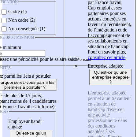
IFICATION
par France travail,
Cap emploi et ses
Cadre (1)
partenaires pour ses
actions concrètes en
Non cadre (2)
faveur du recrutement,
Non renseignée (1)
de l’intégration et de
l’accompagnement de
IRE BRUT MINIMUM
ses collaborateurs en
situation de handicap.
re minimum
Pour en savoir plus,
consultez cet article
.
ssez une périodicité pour le salaire saisi
Entreprise adaptée
NITÉS
Qu'est-ce qu'une
z parmi les 1ers à postuler
entreprise adaptée
?
urquoi serez-vous parmi les
premiers à postuler ?
L'entreprise adaptée
es de plus de 15 jours,
permet à un travailleur
tant moins de 4 candidatures
en situation de
t France Travail est informé)
handicap d'exercer
ICAP
une activité
professionnelle dans
Employeur handi-
des conditions
engagé
adaptées à ses
Qu'est-ce qu'un
capacités. Pour en