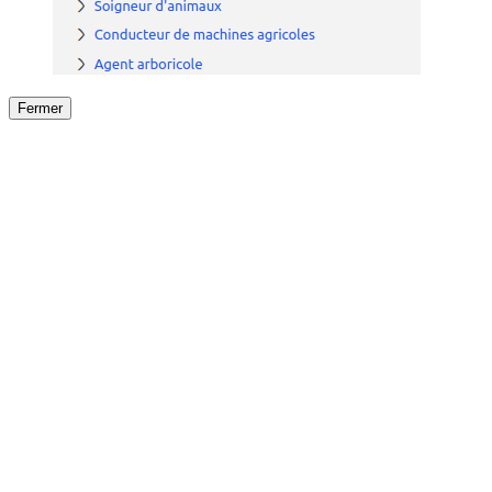
Fermer
Fermer
le détail de l'offre
/
Offre
sur
Offre précéden