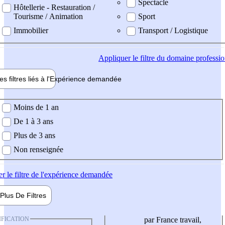
Spectacle
Hôtellerie - Restauration /
Tourisme / Animation
Sport
Immobilier
Transport / Logistique
Appliquer
le filtre du domaine professi
es filtres liés à l'
Expérience
demandée
ience demandée
Moins de 1 an
De 1 à 3 ans
Plus de 3 ans
Non renseignée
er
le filtre de l'expérience demandée
Plus De
Filtres
IFICATION
par France travail,