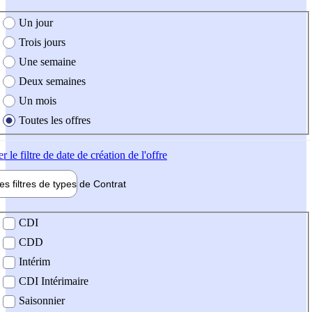
e création de l'offre
Un jour
Trois jours
Une semaine
Deux semaines
Un mois
Toutes les offres
er
le filtre de date de création de l'offre
les filtres de types de
Contrat
de contrat
CDI
CDD
Intérim
CDI Intérimaire
Saisonnier