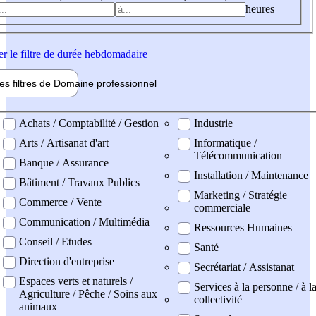
heures
er
le filtre de durée hebdomadaire
les filtres de
Domaine pro
fessionnel
ne professionel
Achats / Comptabilité / Gestion
Industrie
Arts / Artisanat d'art
Informatique /
Télécommunication
Banque / Assurance
Installation / Maintenance
Bâtiment / Travaux Publics
Marketing / Stratégie
Commerce / Vente
commerciale
Communication / Multimédia
Ressources Humaines
Conseil / Etudes
Santé
Direction d'entreprise
Secrétariat / Assistanat
Espaces verts et naturels /
Services à la personne / à l
Agriculture / Pêche / Soins aux
collectivité
animaux