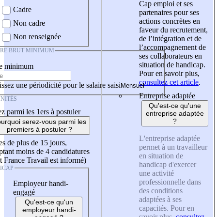
Cap emploi et ses
Cadre
partenaires pour ses
actions concrètes en
Non cadre
faveur du recrutement,
Non renseignée
de l’intégration et de
l’accompagnement de
IRE BRUT MINIMUM
ses collaborateurs en
situation de handicap.
re minimum
Pour en savoir plus,
consultez cet article
.
ssez une périodicité pour le salaire saisi
Entreprise adaptée
NITÉS
Qu'est-ce qu'une
z parmi les 1ers à postuler
entreprise adaptée
?
urquoi serez-vous parmi les
premiers à postuler ?
L'entreprise adaptée
es de plus de 15 jours,
permet à un travailleur
tant moins de 4 candidatures
en situation de
t France Travail est informé)
handicap d'exercer
ICAP
une activité
professionnelle dans
Employeur handi-
des conditions
engagé
adaptées à ses
Qu'est-ce qu'un
capacités. Pour en
employeur handi-
savoir plus,
consultez