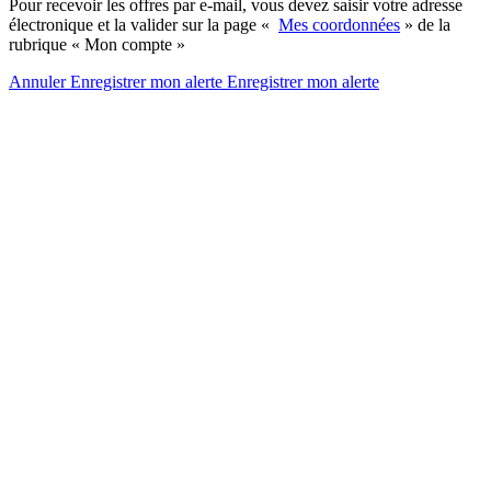
Pour recevoir les offres par e-mail, vous devez saisir votre adresse
électronique et la valider sur la page «
Mes coordonnées
» de la
rubrique « Mon compte »
Annuler
Enregistrer mon alerte
Enregistrer
mon alerte