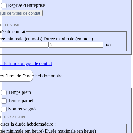
Reprise d'entreprise
plus
de types de contrat
 DE CONTRAT
ée de contrat
ée minimale (en mois)
Durée maximale (en mois)
mois
er
le filtre du type de contrat
les filtres de
Durée hebdo
madaire
 hebdomadaire
Temps plein
Temps partiel
Non renseignée
 HEBDOMADAIRE
cisez la durée hebdomadaire :
ée minimale (en heure)
Durée maximale (en heure)