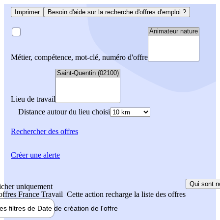
Imprimer
Besoin d'aide sur la recherche d'offres d'emploi ?
Métier, compétence, mot-clé, numéro d'offre
Lieu de travail
Distance autour du lieu choisi
Rechercher
des offres
Créer une alerte
Qui sont n
icher uniquement
 offres France Travail
Cette action recharge la liste des offres
les filtres de
Date de création
de l'offre