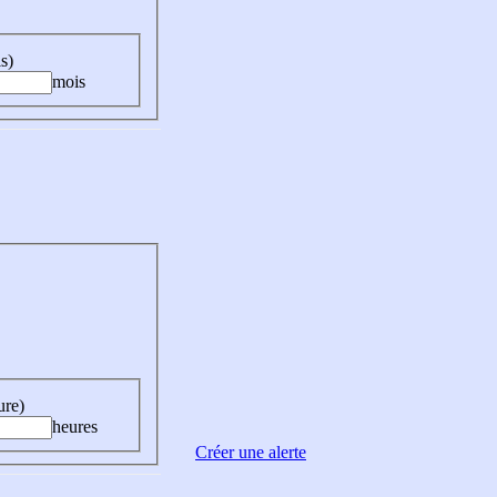
s)
mois
ure)
heures
Créer une alerte