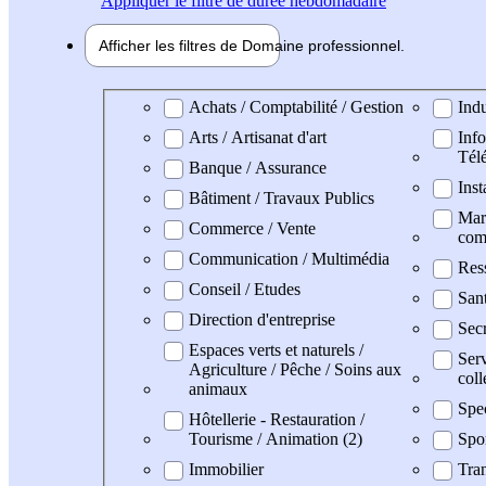
Appliquer
le filtre de durée hebdomadaire
Afficher les filtres de
Domaine pro
fessionnel
Domaine professionel
Achats / Comptabilité / Gestion
Indu
Arts / Artisanat d'art
Info
Tél
Banque / Assurance
Inst
Bâtiment / Travaux Publics
Mark
Commerce / Vente
com
Communication / Multimédia
Res
Conseil / Etudes
San
Direction d'entreprise
Secr
Espaces verts et naturels /
Serv
Agriculture / Pêche / Soins aux
coll
animaux
Spe
Hôtellerie - Restauration /
Tourisme / Animation (2)
Spo
Immobilier
Tran