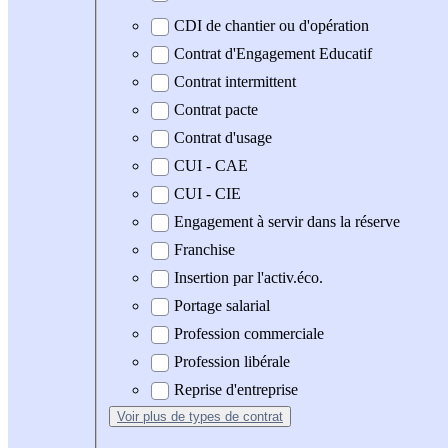
CDI de chantier ou d'opération
Contrat d'Engagement Educatif
Contrat intermittent
Contrat pacte
Contrat d'usage
CUI - CAE
CUI - CIE
Engagement à servir dans la réserve
Franchise
Insertion par l'activ.éco.
Portage salarial
Profession commerciale
Profession libérale
Reprise d'entreprise
Voir plus
de types de contrat