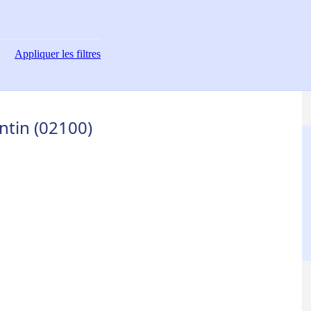
Appliquer
les filtres
ntin (02100)