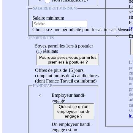
de
l
SALAIRE BRUT MINIMUM
se
si
Salaire minimum
Po
co
Choisissez une périodicité pour le salaire saisi
En
OPPORTUNITÉS
Soyez parmi les 1ers à postuler
(1)
résultats
Pourquoi serez-vous parmi les
L'
premiers à postuler ?
pe
Offres de plus de 15 jours,
en
comptant moins de 4 candidatures
ha
(dont France Travail est informé)
un
HANDICAP
pr
de
Employeur handi-
ad
engagé
ca
Qu'est-ce qu'un
sa
employeur handi-
le
engagé ?
Un employeur handi-
engagé est un