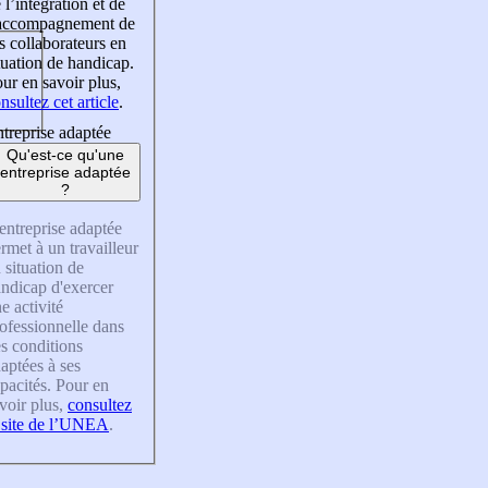
 l’intégration et de
’accompagnement de
s collaborateurs en
tuation de handicap.
ur en savoir plus,
nsultez cet article
.
treprise adaptée
Qu'est-ce qu'une
entreprise adaptée
?
entreprise adaptée
rmet à un travailleur
 situation de
ndicap d'exercer
e activité
ofessionnelle dans
s conditions
aptées à ses
pacités. Pour en
voir plus,
consultez
 site de l’UNEA
.