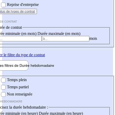
Reprise d'entreprise
plus
de types de contrat
 DE CONTRAT
ée de contrat
ée minimale (en mois)
Durée maximale (en mois)
mois
er
le filtre du type de contrat
les filtres de
Durée hebdo
madaire
 hebdomadaire
Temps plein
Temps partiel
Non renseignée
 HEBDOMADAIRE
cisez la durée hebdomadaire :
ée minimale (en heure)
Durée maximale (en heure)