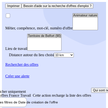
Imprimer
Besoin d'aide sur la recherche d'offres d'emploi ?
Métier, compétence, mot-clé, numéro d'offre
Lieu de travail
Distance autour du lieu choisi
Rechercher
des offres
Créer une alerte
Qui sont n
icher uniquement
 offres France Travail
Cette action recharge la liste des offres
les filtres de
Date de création
de l'offre