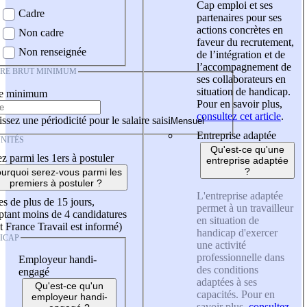
Cap emploi et ses
Cadre
partenaires pour ses
actions concrètes en
Non cadre
faveur du recrutement,
Non renseignée
de l’intégration et de
l’accompagnement de
IRE BRUT MINIMUM
ses collaborateurs en
situation de handicap.
re minimum
Pour en savoir plus,
consultez cet article
.
ssez une périodicité pour le salaire saisi
Entreprise adaptée
NITÉS
Qu'est-ce qu'une
z parmi les 1ers à postuler
entreprise adaptée
?
urquoi serez-vous parmi les
premiers à postuler ?
L'entreprise adaptée
es de plus de 15 jours,
permet à un travailleur
tant moins de 4 candidatures
en situation de
t France Travail est informé)
handicap d'exercer
ICAP
une activité
professionnelle dans
Employeur handi-
des conditions
engagé
adaptées à ses
Qu'est-ce qu'un
capacités. Pour en
employeur handi-
savoir plus,
consultez