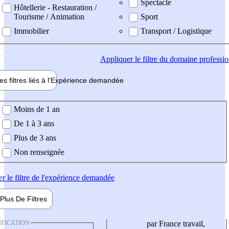
Spectacle
Hôtellerie - Restauration /
Tourisme / Animation
Sport
Immobilier
Transport / Logistique
Appliquer
le filtre du domaine professi
es filtres liés à l'
Expérience
demandée
ience demandée
Moins de 1 an
De 1 à 3 ans
Plus de 3 ans
Non renseignée
er
le filtre de l'expérience demandée
Plus De
Filtres
IFICATION
par France travail,