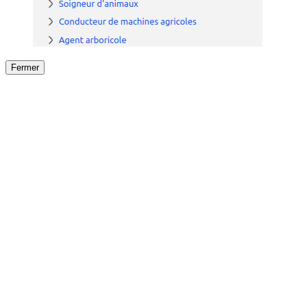
Fermer
Fermer
le détail de l'offre
/
Offre
sur
Offre précéden