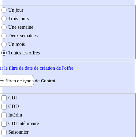
e création de l'offre
Un jour
Trois jours
Une semaine
Deux semaines
Un mois
Toutes les offres
er
le filtre de date de création de l'offre
les filtres de types de
Contrat
de contrat
CDI
CDD
Intérim
CDI Intérimaire
Saisonnier