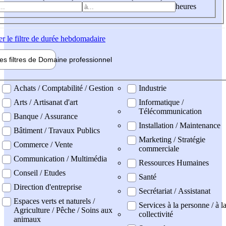
heures
er
le filtre de durée hebdomadaire
les filtres de
Domaine pro
fessionnel
ne professionel
Achats / Comptabilité / Gestion
Industrie
Arts / Artisanat d'art
Informatique /
Télécommunication
Banque / Assurance
Installation / Maintenance
Bâtiment / Travaux Publics
Marketing / Stratégie
Commerce / Vente
commerciale
Communication / Multimédia
Ressources Humaines
Conseil / Etudes
Santé
Direction d'entreprise
Secrétariat / Assistanat
Espaces verts et naturels /
Services à la personne / à l
Agriculture / Pêche / Soins aux
collectivité
animaux