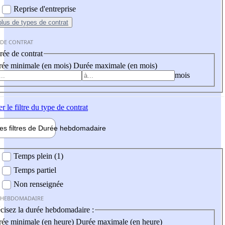
Reprise d'entreprise
plus
de types de contrat
 DE CONTRAT
ée de contrat
ée minimale (en mois)
Durée maximale (en mois)
mois
er
le filtre du type de contrat
les filtres de
Durée hebdo
madaire
 hebdomadaire
Temps plein (1)
Temps partiel
Non renseignée
 HEBDOMADAIRE
cisez la durée hebdomadaire :
ée minimale (en heure)
Durée maximale (en heure)