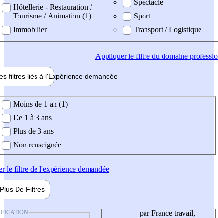
Spectacle
Hôtellerie - Restauration /
Tourisme / Animation (1)
Sport
Immobilier
Transport / Logistique
Appliquer
le filtre du domaine professi
es filtres liés à l'
Expérience
demandée
ience demandée
Moins de 1 an (1)
De 1 à 3 ans
Plus de 3 ans
Non renseignée
er
le filtre de l'expérience demandée
Plus De
Filtres
IFICATION
par France travail,