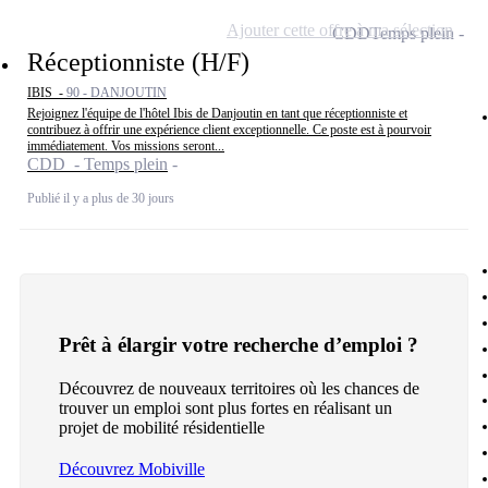
Ajouter cette offre à ma sélection
CDD
Temps plein
Réceptionniste (H/F)
IBIS -
90 - DANJOUTIN
Rejoignez l'équipe de l'hôtel Ibis de Danjoutin en tant que réceptionniste et
contribuez à offrir une expérience client exceptionnelle. Ce poste est à pourvoir
immédiatement. Vos missions seront...
CDD - Temps plein
Publié il y a plus de 30 jours
Prêt à élargir votre recherche d’emploi ?
Découvrez de nouveaux territoires où les chances de
trouver un emploi sont plus fortes en réalisant un
projet de mobilité résidentielle
Découvrez Mobiville