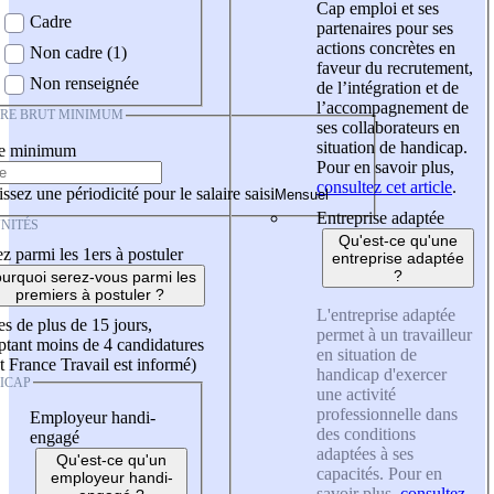
Cap emploi et ses
Cadre
partenaires pour ses
actions concrètes en
Non cadre (1)
faveur du recrutement,
Non renseignée
de l’intégration et de
l’accompagnement de
IRE BRUT MINIMUM
ses collaborateurs en
situation de handicap.
re minimum
Pour en savoir plus,
consultez cet article
.
ssez une périodicité pour le salaire saisi
Entreprise adaptée
NITÉS
Qu'est-ce qu'une
z parmi les 1ers à postuler
entreprise adaptée
?
urquoi serez-vous parmi les
premiers à postuler ?
L'entreprise adaptée
es de plus de 15 jours,
permet à un travailleur
tant moins de 4 candidatures
en situation de
t France Travail est informé)
handicap d'exercer
ICAP
une activité
professionnelle dans
Employeur handi-
des conditions
engagé
adaptées à ses
Qu'est-ce qu'un
capacités. Pour en
employeur handi-
savoir plus,
consultez