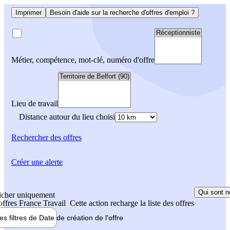
Imprimer
Besoin d'aide sur la recherche d'offres d'emploi ?
Métier, compétence, mot-clé, numéro d'offre
Lieu de travail
Distance autour du lieu choisi
Rechercher
des offres
Créer une alerte
Qui sont n
icher uniquement
 offres France Travail
Cette action recharge la liste des offres
les filtres de
Date de création
de l'offre