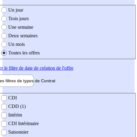
e création de l'offre
Un jour
Trois jours
Une semaine
Deux semaines
Un mois
Toutes les offres
er
le filtre de date de création de l'offre
les filtres de types de
Contrat
de contrat
CDI
CDD (1)
Intérim
CDI Intérimaire
Saisonnier