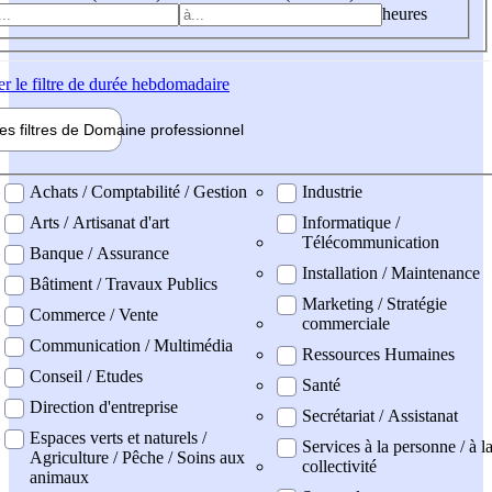
heures
er
le filtre de durée hebdomadaire
les filtres de
Domaine pro
fessionnel
ne professionel
Achats / Comptabilité / Gestion
Industrie
Arts / Artisanat d'art
Informatique /
Télécommunication
Banque / Assurance
Installation / Maintenance
Bâtiment / Travaux Publics
Marketing / Stratégie
Commerce / Vente
commerciale
Communication / Multimédia
Ressources Humaines
Conseil / Etudes
Santé
Direction d'entreprise
Secrétariat / Assistanat
Espaces verts et naturels /
Services à la personne / à l
Agriculture / Pêche / Soins aux
collectivité
animaux