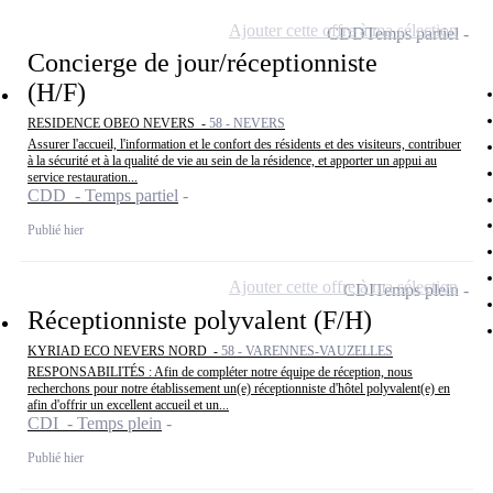
Ajouter cette offre à ma sélection
CDD
Temps partiel
Concierge de jour/réceptionniste
(H/F)
RESIDENCE OBEO NEVERS -
58 - NEVERS
Assurer l'accueil, l'information et le confort des résidents et des visiteurs, contribuer
à la sécurité et à la qualité de vie au sein de la résidence, et apporter un appui au
service restauration...
CDD - Temps partiel
Publié hier
Ajouter cette offre à ma sélection
CDI
Temps plein
Réceptionniste polyvalent (F/H)
KYRIAD ECO NEVERS NORD -
58 - VARENNES-VAUZELLES
RESPONSABILITÉS : Afin de compléter notre équipe de réception, nous
recherchons pour notre établissement un(e) réceptionniste d'hôtel polyvalent(e) en
afin d'offrir un excellent accueil et un...
CDI - Temps plein
Publié hier