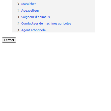
Fermer
Fermer
le détail de l'offre
/
Offre
sur
Offre précéden