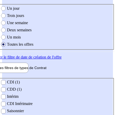
e création de l'offre
Un jour
Trois jours
Une semaine
Deux semaines
Un mois
Toutes les offres
er
le filtre de date de création de l'offre
les filtres de types de
Contrat
de contrat
CDI (1)
CDD (1)
Intérim
CDI Intérimaire
Saisonnier