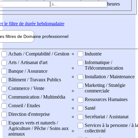
heures
er
le filtre de durée hebdomadaire
les filtres de
Domaine pro
fessionnel
ne professionel
Achats / Comptabilité / Gestion
Industrie
Arts / Artisanat d'art
Informatique /
Télécommunication
Banque / Assurance
Installation / Maintenance
Bâtiment / Travaux Publics
Marketing / Stratégie
Commerce / Vente
commerciale
Communication / Multimédia
Ressources Humaines
Conseil / Etudes
Santé
Direction d'entreprise
Secrétariat / Assistanat
Espaces verts et naturels /
Services à la personne / à l
Agriculture / Pêche / Soins aux
collectivité
animaux