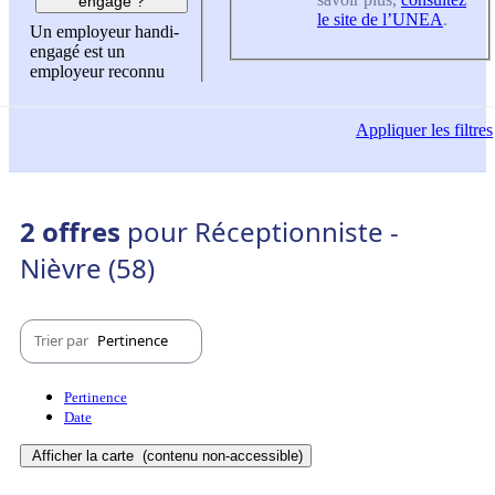
engagé ?
le site de l’UNEA
.
Un employeur handi-
engagé est un
employeur reconnu
Appliquer
les filtres
2 offres
pour Réceptionniste -
Nièvre (58)
Trier par
Pertinence
Pertinence
Date
Afficher la carte
(contenu non-accessible)