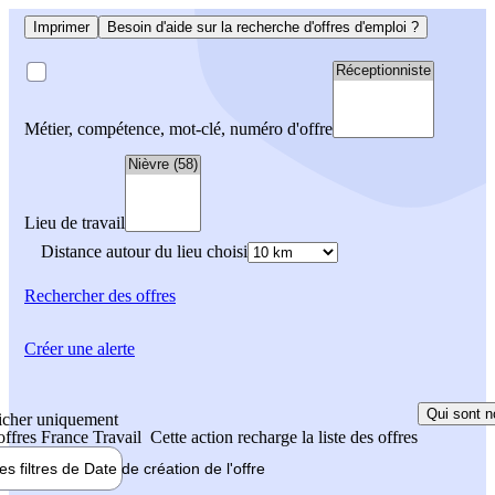
Imprimer
Besoin d'aide sur la recherche d'offres d'emploi ?
Métier, compétence, mot-clé, numéro d'offre
Lieu de travail
Distance autour du lieu choisi
Rechercher
des offres
Créer une alerte
Qui sont n
icher uniquement
 offres France Travail
Cette action recharge la liste des offres
les filtres de
Date de création
de l'offre