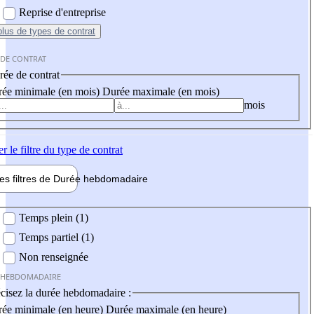
Reprise d'entreprise
plus
de types de contrat
 DE CONTRAT
ée de contrat
ée minimale (en mois)
Durée maximale (en mois)
mois
er
le filtre du type de contrat
les filtres de
Durée hebdo
madaire
 hebdomadaire
Temps plein (1)
Temps partiel (1)
Non renseignée
 HEBDOMADAIRE
cisez la durée hebdomadaire :
ée minimale (en heure)
Durée maximale (en heure)