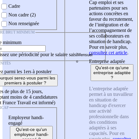
Cap emploi et ses
Cadre
partenaires pour ses
actions concrètes en
Non cadre (2)
faveur du recrutement,
Non renseignée
de l’intégration et de
l’accompagnement de
IRE BRUT MINIMUM
ses collaborateurs en
situation de handicap.
re minimum
Pour en savoir plus,
consultez cet article
.
ssez une périodicité pour le salaire saisi
Entreprise adaptée
NITÉS
Qu'est-ce qu'une
z parmi les 1ers à postuler
entreprise adaptée
?
urquoi serez-vous parmi les
premiers à postuler ?
L'entreprise adaptée
es de plus de 15 jours,
permet à un travailleur
tant moins de 4 candidatures
en situation de
t France Travail est informé)
handicap d'exercer
ICAP
une activité
professionnelle dans
Employeur handi-
des conditions
engagé
adaptées à ses
Qu'est-ce qu'un
capacités. Pour en
employeur handi-
savoir plus,
consultez