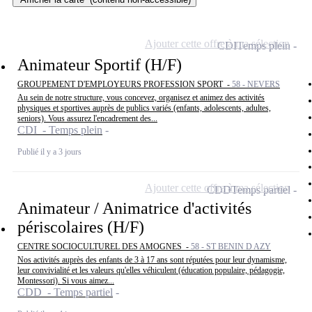
Ajouter cette offre à ma sélection
CDI
Temps plein
Animateur Sportif (H/F)
GROUPEMENT D'EMPLOYEURS PROFESSION SPORT -
58 - NEVERS
Au sein de notre structure, vous concevez, organisez et animez des activités
physiques et sportives auprès de publics variés (enfants, adolescents, adultes,
seniors). Vous assurez l'encadrement des...
CDI - Temps plein
Publié il y a 3 jours
Ajouter cette offre à ma sélection
CDD
Temps partiel
Animateur / Animatrice d'activités
périscolaires (H/F)
CENTRE SOCIOCULTUREL DES AMOGNES -
58 - ST BENIN D AZY
Nos activités auprès des enfants de 3 à 17 ans sont réputées pour leur dynamisme,
leur convivialité et les valeurs qu'elles véhiculent (éducation populaire, pédagogie,
Montessori). Si vous aimez...
CDD - Temps partiel