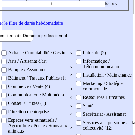
heures
er
le filtre de durée hebdomadaire
les filtres de
Domaine pro
fessionnel
ne professionel
Achats / Comptabilité / Gestion
Industrie (2)
Arts / Artisanat d'art
Informatique /
Télécommunication
Banque / Assurance
Installation / Maintenance
Bâtiment / Travaux Publics (1)
Marketing / Stratégie
Commerce / Vente (4)
commerciale
Communication / Multimédia
Ressources Humaines
Conseil / Etudes (1)
Santé
Direction d'entreprise
Secrétariat / Assistanat
Espaces verts et naturels /
Services à la personne / à l
Agriculture / Pêche / Soins aux
collectivité (12)
animaux