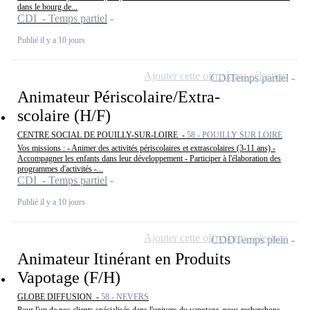
dans le bourg de...
CDI - Temps partiel
Publié il y a 10 jours
Ajouter cette offre à ma sélection
CDI
Temps partiel
Animateur Périscolaire/Extra-
scolaire (H/F)
CENTRE SOCIAL DE POUILLY-SUR-LOIRE -
58 - POUILLY SUR LOIRE
Vos missions : - Animer des activités périscolaires et extrascolaires (3-11 ans) -
Accompagner les enfants dans leur développement - Participer à l'élaboration des
programmes d'activités -...
CDI - Temps partiel
Publié il y a 10 jours
Ajouter cette offre à ma sélection
CDD
Temps plein
Animateur Itinérant en Produits
Vapotage (F/H)
GLOBE DIFFUSION -
58 - NEVERS
Pour l'un de nos clients spécialisés dans l'univers du vapotage, nous recherchons