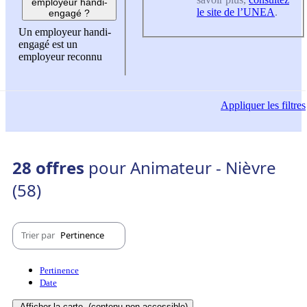
employeur handi-
le site de l’UNEA
.
engagé ?
Un employeur handi-
engagé est un
employeur reconnu
Appliquer
les filtres
28 offres
pour Animateur - Nièvre
(58)
Trier par
Pertinence
Pertinence
Date
Afficher la carte
(contenu non-accessible)