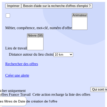
Imprimer
Besoin d'aide sur la recherche d'offres d'emploi ?
Métier, compétence, mot-clé, numéro d'offre
Lieu de travail
Distance autour du lieu choisi
Rechercher
des offres
Créer une alerte
Qui sont n
icher uniquement
 offres France Travail
Cette action recharge la liste des offres
les filtres de
Date de création
de l'offre