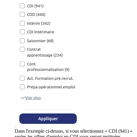
Dans l'exemple ci-dessus, si vous sélectionnez « CDI (941) »
seules les offres d'emploi en CDI vous seront restituées.