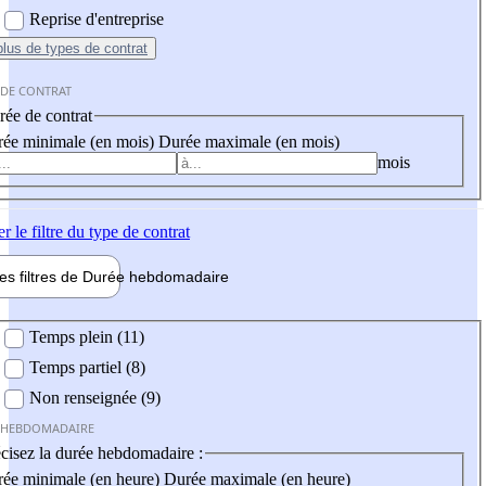
Reprise d'entreprise
plus
de types de contrat
 DE CONTRAT
ée de contrat
ée minimale (en mois)
Durée maximale (en mois)
mois
er
le filtre du type de contrat
les filtres de
Durée hebdo
madaire
 hebdomadaire
Temps plein (11)
Temps partiel (8)
Non renseignée (9)
 HEBDOMADAIRE
cisez la durée hebdomadaire :
ée minimale (en heure)
Durée maximale (en heure)