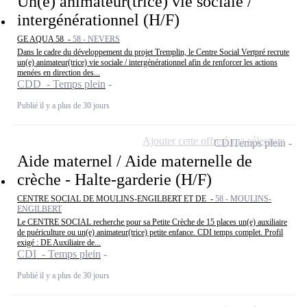
Un(e) animateur(trice) vie sociale /
intergénérationnel (H/F)
GE AQUA 58 -
58 - NEVERS
Dans le cadre du développement du projet Tremplin, le Centre Social Vertpré recrute
un(e) animateur(trice) vie sociale / intergénérationnel afin de renforcer les actions
menées en direction des...
CDD - Temps plein
Publié il y a plus de 30 jours
Ajouter cette offre à ma sélection
CDI
Temps plein
Aide maternel / Aide maternelle de
crèche - Halte-garderie (H/F)
CENTRE SOCIAL DE MOULINS-ENGILBERT ET DE -
58 - MOULINS-
ENGILBERT
Le CENTRE SOCIAL recherche pour sa Petite Crèche de 15 places un(e) auxiliaire
de puériculture ou un(e) animateur(trice) petite enfance. CDI temps complet. Profil
exigé : DE Auxiliaire de...
CDI - Temps plein
Publié il y a plus de 30 jours