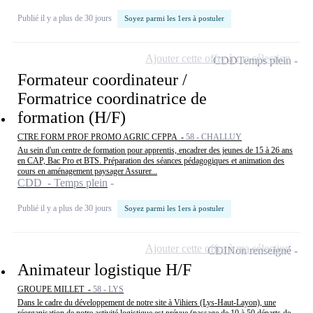
Publié il y a plus de 30 jours
Soyez parmi les 1ers à postuler
Ajouter cette offre à ma sélection
CDD
Temps plein
Formateur coordinateur /
Formatrice coordinatrice de
formation (H/F)
CTRE FORM PROF PROMO AGRIC CFPPA -
58 - CHALLUY
Au sein d'un centre de formation pour apprentis, encadrer des jeunes de 15 à 26 ans
en CAP, Bac Pro et BTS. Préparation des séances pédagogiques et animation des
cours en aménagement paysager Assurer...
CDD - Temps plein
Publié il y a plus de 30 jours
Soyez parmi les 1ers à postuler
Ajouter cette offre à ma sélection
CDI
Non renseigné
Animateur logistique H/F
GROUPE MILLET -
58 - LYS
Dans le cadre du développement de notre site à Vihiers (Lys-Haut-Layon), une
réorganisation de notre activité logistique est prévue (passage de 10 à 50 départs de