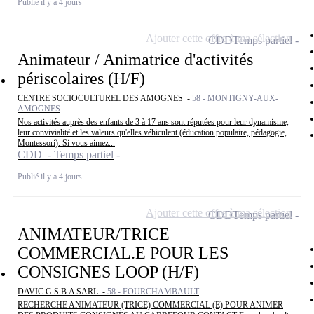
Publié il y a 4 jours
Ajouter cette offre à ma sélection
CDD
Temps partiel
Animateur / Animatrice d'activités
périscolaires (H/F)
CENTRE SOCIOCULTUREL DES AMOGNES -
58 - MONTIGNY-AUX-
AMOGNES
Nos activités auprès des enfants de 3 à 17 ans sont réputées pour leur dynamisme,
leur convivialité et les valeurs qu'elles véhiculent (éducation populaire, pédagogie,
Montessori). Si vous aimez...
CDD - Temps partiel
Publié il y a 4 jours
Ajouter cette offre à ma sélection
CDD
Temps partiel
ANIMATEUR/TRICE
COMMERCIAL.E POUR LES
CONSIGNES LOOP (H/F)
DAVIC G.S.B.A SARL -
58 - FOURCHAMBAULT
RECHERCHE ANIMATEUR (TRICE) COMMERCIAL (E) POUR ANIMER