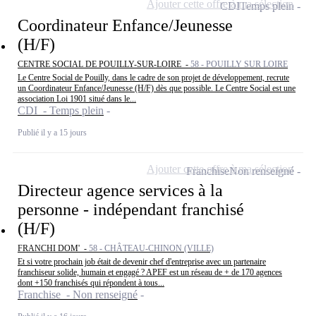
Ajouter cette offre à ma sélection
CDI
Temps plein
Coordinateur Enfance/Jeunesse
(H/F)
CENTRE SOCIAL DE POUILLY-SUR-LOIRE -
58 - POUILLY SUR LOIRE
Le Centre Social de Pouilly, dans le cadre de son projet de développement, recrute
un Coordinateur Enfance/Jeunesse (H/F) dès que possible. Le Centre Social est une
association Loi 1901 situé dans le...
CDI - Temps plein
Publié il y a 15 jours
Ajouter cette offre à ma sélection
Franchise
Non renseigné
Directeur agence services à la
personne - indépendant franchisé
(H/F)
FRANCHI DOM' -
58 - CHÂTEAU-CHINON (VILLE)
Et si votre prochain job était de devenir chef d'entreprise avec un partenaire
franchiseur solide, humain et engagé ? APEF est un réseau de + de 170 agences
dont +150 franchisés qui répondent à tous...
Franchise - Non renseigné