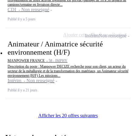
camions/semaine en livraison directe...
CDI - Non renseigné
Publié il y a 5 jours
Ajouter cette offre à ma sélection
Intérim
Non renseigné
Animateur / Animatrice sécurité
environnement (H/F)
MANPOWER FRANCE -
58 - IMPHY
Description du poste : Manpower DECIZE recherche pour son client, un acteur du
secteur de la métallurgie et de la transformation des matériaux, un Animateur sécurité
environnement (H/F) Les missions...
Intérim - Non renseigné
Publié il y a 21 jours
Afficher les 20 offres suivantes