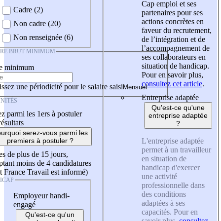
Cap emploi et ses
Cadre (2)
partenaires pour ses
actions concrètes en
Non cadre (20)
faveur du recrutement,
Non renseignée (6)
de l’intégration et de
l’accompagnement de
IRE BRUT MINIMUM
ses collaborateurs en
situation de handicap.
re minimum
Pour en savoir plus,
consultez cet article
.
ssez une périodicité pour le salaire saisi
Entreprise adaptée
NITÉS
Qu'est-ce qu'une
z parmi les 1ers à postuler
entreprise adaptée
résultats
?
urquoi serez-vous parmi les
L'entreprise adaptée
premiers à postuler ?
permet à un travailleur
es de plus de 15 jours,
en situation de
tant moins de 4 candidatures
handicap d'exercer
t France Travail est informé)
une activité
ICAP
professionnelle dans
des conditions
Employeur handi-
adaptées à ses
engagé
capacités. Pour en
Qu'est-ce qu'un
savoir plus,
consultez