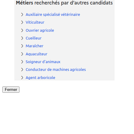
Fermer
Fermer
le détail de l'offre
/
Offre
sur
Offre précéden