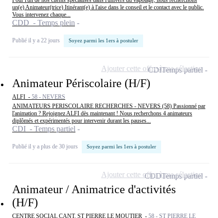
un(e) Animateur(trice) Itinérant(e) à l'aise dans le conseil et le contact avec le public.
Vous intervenez chaque...
CDD - Temps plein
Publié il y a 22 jours
Soyez parmi les 1ers à postuler
Ajouter cette offre à ma sélection
CDI
Temps partiel
Animateur Périscolaire (H/F)
ALFI -
58 - NEVERS
ANIMATEURS PERISCOLAIRE RECHERCHES - NEVERS (58) Passionné par
l'animation ? Rejoignez ALFI dès maintenant ! Nous recherchons 4 animateurs
diplômés et expérimentés pour intervenir durant les pauses...
CDI - Temps partiel
Publié il y a plus de 30 jours
Soyez parmi les 1ers à postuler
Ajouter cette offre à ma sélection
CDD
Temps partiel
Animateur / Animatrice d'activités
(H/F)
CENTRE SOCIAL CANT. ST PIERRE LE MOUTIER -
58 - ST PIERRE LE