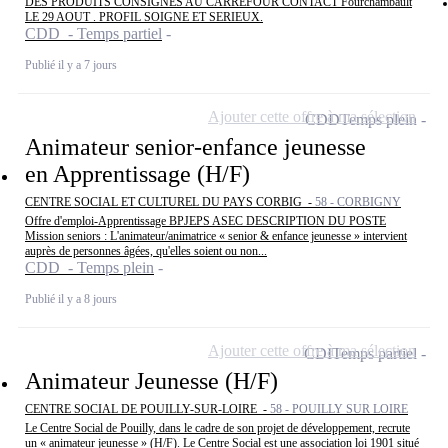
DES PRODUITS CONSIGNÉS AU CARREFOUR CONTACT Fourchambault
LE 29 AOUT . PROFIL SOIGNE ET SERIEUX.
CDD - Temps partiel
Publié il y a 7 jours
Ajouter cette offre à ma sélection
CDD
Temps plein
Animateur senior-enfance jeunesse
en Apprentissage (H/F)
CENTRE SOCIAL ET CULTUREL DU PAYS CORBIG -
58 - CORBIGNY
Offre d'emploi-Apprentissage BPJEPS ASEC DESCRIPTION DU POSTE
Mission seniors : L'animateur/animatrice « senior & enfance jeunesse » intervient
auprès de personnes âgées, qu'elles soient ou non...
CDD - Temps plein
Publié il y a 8 jours
Ajouter cette offre à ma sélection
CDI
Temps partiel
Animateur Jeunesse (H/F)
CENTRE SOCIAL DE POUILLY-SUR-LOIRE -
58 - POUILLY SUR LOIRE
Le Centre Social de Pouilly, dans le cadre de son projet de développement, recrute
un « animateur jeunesse » (H/F). Le Centre Social est une association loi 1901 situé