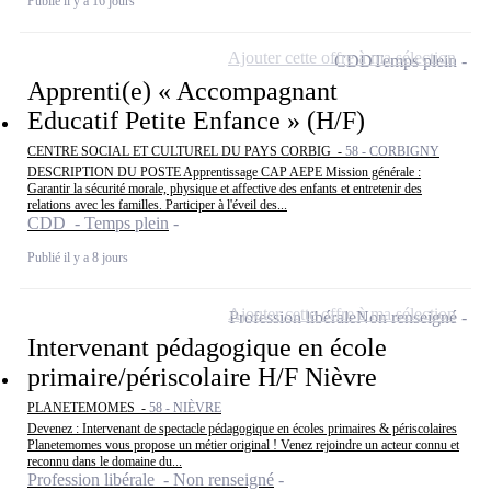
Publié il y a 16 jours
Ajouter cette offre à ma sélection
CDD
Temps plein
Apprenti(e) « Accompagnant
Educatif Petite Enfance » (H/F)
CENTRE SOCIAL ET CULTUREL DU PAYS CORBIG -
58 - CORBIGNY
DESCRIPTION DU POSTE Apprentissage CAP AEPE Mission générale :
Garantir la sécurité morale, physique et affective des enfants et entretenir des
relations avec les familles. Participer à l'éveil des...
CDD - Temps plein
Publié il y a 8 jours
Ajouter cette offre à ma sélection
Profession libérale
Non renseigné
Intervenant pédagogique en école
primaire/périscolaire H/F Nièvre
PLANETEMOMES -
58 - NIÈVRE
Devenez : Intervenant de spectacle pédagogique en écoles primaires & périscolaires
Planetemomes vous propose un métier original ! Venez rejoindre un acteur connu et
reconnu dans le domaine du...
Profession libérale - Non renseigné