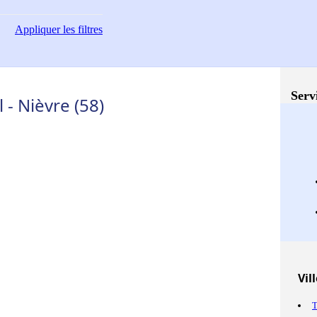
Appliquer
les filtres
Serv
- Nièvre (58)
Vil
T