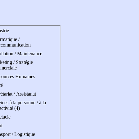
strie
rmatique /
écommunication
allation / Maintenance
eting / Stratégie
merciale
sources Humaines
té
étariat / Assistanat
ices à la personne / à la
ectivité (4)
ctacle
rt
sport / Logistique