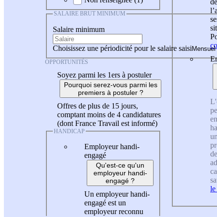
de
l
SALAIRE BRUT MINIMUM
se
si
Salaire minimum
Po
co
Choisissez une périodicité pour le salaire saisi
En
OPPORTUNITÉS
Soyez parmi les 1ers à postuler
Pourquoi serez-vous parmi les
premiers à postuler ?
L'
Offres de plus de 15 jours,
pe
comptant moins de 4 candidatures
en
(dont France Travail est informé)
ha
HANDICAP
un
pr
Employeur handi-
de
engagé
ad
Qu'est-ce qu'un
ca
employeur handi-
sa
engagé ?
le
Un employeur handi-
engagé est un
employeur reconnu