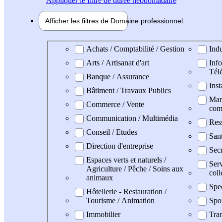
Appliquer
le filtre de durée hebdomadaire
Afficher les filtres de
Domaine pro
fessionnel
Domaine professionel
Achats / Comptabilité / Gestion
Indu
Arts / Artisanat d'art
Info
Tél
Banque / Assurance
Inst
Bâtiment / Travaux Publics
Mark
Commerce / Vente
com
Communication / Multimédia
Res
Conseil / Etudes
San
Direction d'entreprise
Secr
Espaces verts et naturels /
Serv
Agriculture / Pêche / Soins aux
coll
animaux
Spe
Hôtellerie - Restauration /
Tourisme / Animation
Spo
Immobilier
Tran