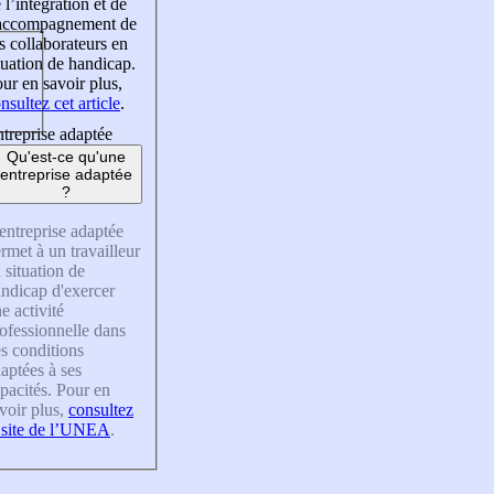
 l’intégration et de
’accompagnement de
s collaborateurs en
tuation de handicap.
ur en savoir plus,
nsultez cet article
.
treprise adaptée
Qu'est-ce qu'une
entreprise adaptée
?
entreprise adaptée
rmet à un travailleur
 situation de
ndicap d'exercer
e activité
ofessionnelle dans
s conditions
aptées à ses
pacités. Pour en
voir plus,
consultez
 site de l’UNEA
.