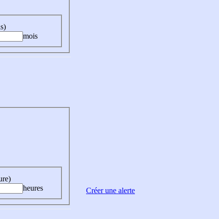
s)
mois
ure)
heures
Créer une alerte