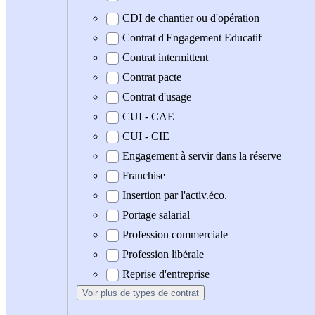
CDI de chantier ou d'opération
Contrat d'Engagement Educatif
Contrat intermittent
Contrat pacte
Contrat d'usage
CUI - CAE
CUI - CIE
Engagement à servir dans la réserve
Franchise
Insertion par l'activ.éco.
Portage salarial
Profession commerciale
Profession libérale
Reprise d'entreprise
Voir plus
de types de contrat