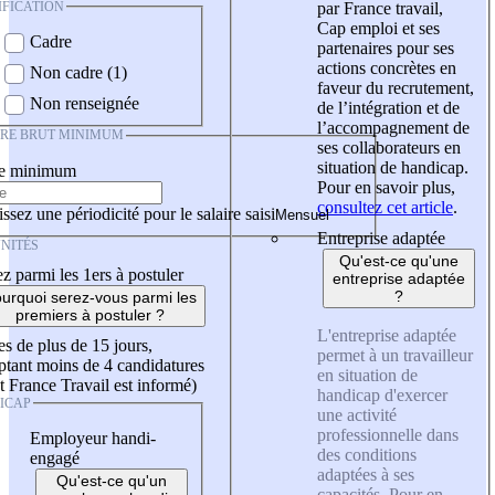
IFICATION
par France travail,
Cap emploi et ses
Cadre
partenaires pour ses
actions concrètes en
Non cadre (1)
faveur du recrutement,
Non renseignée
de l’intégration et de
l’accompagnement de
IRE BRUT MINIMUM
ses collaborateurs en
situation de handicap.
re minimum
Pour en savoir plus,
consultez cet article
.
ssez une périodicité pour le salaire saisi
Entreprise adaptée
NITÉS
Qu'est-ce qu'une
z parmi les 1ers à postuler
entreprise adaptée
?
urquoi serez-vous parmi les
premiers à postuler ?
L'entreprise adaptée
es de plus de 15 jours,
permet à un travailleur
tant moins de 4 candidatures
en situation de
t France Travail est informé)
handicap d'exercer
ICAP
une activité
professionnelle dans
Employeur handi-
des conditions
engagé
adaptées à ses
Qu'est-ce qu'un
capacités. Pour en