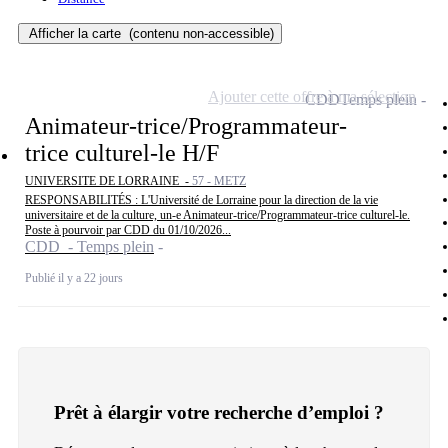
Afficher la carte
(contenu non-accessible)
Ajouter cette offre à ma sélection
CDD
Temps plein
Animateur-trice/Programmateur-
trice culturel-le H/F
UNIVERSITE DE LORRAINE -
57 - METZ
RESPONSABILITÉS : L'Université de Lorraine pour la direction de la vie
universitaire et de la culture, un-e Animateur-trice/Programmateur-trice culturel-le.
Poste à pourvoir par CDD du 01/10/2026...
CDD - Temps plein
Publié il y a 22 jours
Prêt à élargir votre recherche d’emploi ?