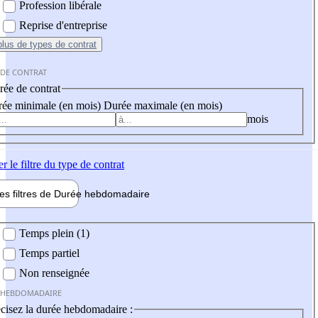
Profession libérale
Reprise d'entreprise
plus
de types de contrat
 DE CONTRAT
ée de contrat
ée minimale (en mois)
Durée maximale (en mois)
mois
er
le filtre du type de contrat
les filtres de
Durée hebdo
madaire
 hebdomadaire
Temps plein (1)
Temps partiel
Non renseignée
 HEBDOMADAIRE
cisez la durée hebdomadaire :