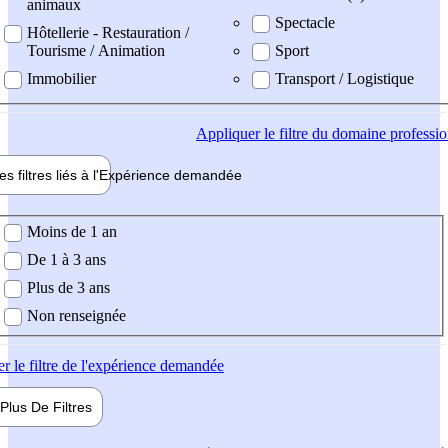
animaux
Spectacle
Hôtellerie - Restauration /
Tourisme / Animation
Sport
Immobilier
Transport / Logistique
Appliquer
le filtre du domaine professi
es filtres liés à l'
Expérience
demandée
ience demandée
Moins de 1 an
De 1 à 3 ans
Plus de 3 ans
Non renseignée
er
le filtre de l'expérience demandée
Plus De
Filtres