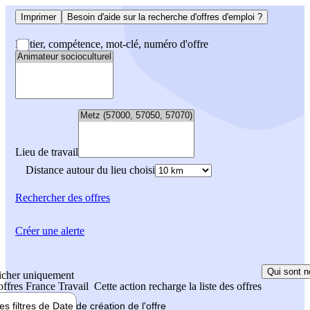
Imprimer
Besoin d'aide sur la recherche d'offres d'emploi ?
Métier, compétence, mot-clé, numéro d'offre
Lieu de travail
Distance autour du lieu choisi
Rechercher
des offres
Créer une alerte
Qui sont n
icher uniquement
 offres France Travail
Cette action recharge la liste des offres
les filtres de
Date de création
de l'offre