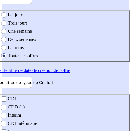
e création de l'offre
Un jour
Trois jours
Une semaine
Deux semaines
Un mois
Toutes les offres
er
le filtre de date de création de l'offre
les filtres de types de
Contrat
de contrat
CDI
CDD (1)
Intérim
CDI Intérimaire