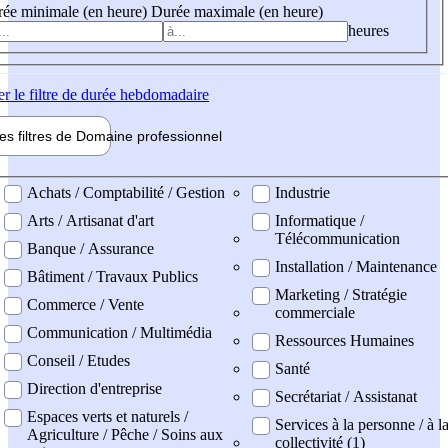
ée minimale (en heure)
Durée maximale (en heure)
heures
er
le filtre de durée hebdomadaire
les filtres de
Domaine pro
fessionnel
ne professionel
Achats / Comptabilité / Gestion
Industrie
Arts / Artisanat d'art
Informatique /
Télécommunication
Banque / Assurance
Installation / Maintenance
Bâtiment / Travaux Publics
Marketing / Stratégie
Commerce / Vente
commerciale
Communication / Multimédia
Ressources Humaines
Conseil / Etudes
Santé
Direction d'entreprise
Secrétariat / Assistanat
Espaces verts et naturels /
Services à la personne / à l
Agriculture / Pêche / Soins aux
collectivité (1)