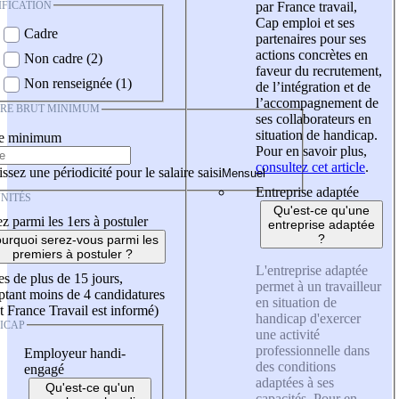
IFICATION
par France travail,
Cap emploi et ses
Cadre
partenaires pour ses
actions concrètes en
Non cadre (2)
faveur du recrutement,
Non renseignée (1)
de l’intégration et de
l’accompagnement de
IRE BRUT MINIMUM
ses collaborateurs en
situation de handicap.
re minimum
Pour en savoir plus,
consultez cet article
.
ssez une périodicité pour le salaire saisi
Entreprise adaptée
NITÉS
Qu'est-ce qu'une
z parmi les 1ers à postuler
entreprise adaptée
?
urquoi serez-vous parmi les
premiers à postuler ?
L'entreprise adaptée
es de plus de 15 jours,
permet à un travailleur
tant moins de 4 candidatures
en situation de
t France Travail est informé)
handicap d'exercer
ICAP
une activité
professionnelle dans
Employeur handi-
des conditions
engagé
adaptées à ses
Qu'est-ce qu'un
capacités. Pour en