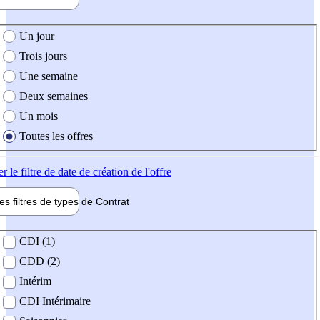
e création de l'offre
Un jour
Trois jours
Une semaine
Deux semaines
Un mois
Toutes les offres
er
le filtre de date de création de l'offre
les filtres de types de
Contrat
de contrat
CDI (1)
CDD (2)
Intérim
CDI Intérimaire