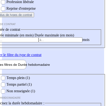
Profession libérale
Reprise d'entreprise
plus
de types de contrat
 DE CONTRAT
ée de contrat
ée minimale (en mois)
Durée maximale (en mois)
mois
er
le filtre du type de contrat
les filtres de
Durée hebdo
madaire
 hebdomadaire
Temps plein (1)
Temps partiel (1)
Non renseignée (1)
 HEBDOMADAIRE
cisez la durée hebdomadaire :