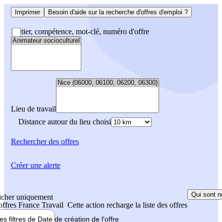
Imprimer
Besoin d'aide sur la recherche d'offres d'emploi ?
Métier, compétence, mot-clé, numéro d'offre
Lieu de travail
Distance autour du lieu choisi
Rechercher
des offres
Créer une alerte
Qui sont n
icher uniquement
 offres France Travail
Cette action recharge la liste des offres
les filtres de
Date de création
de l'offre