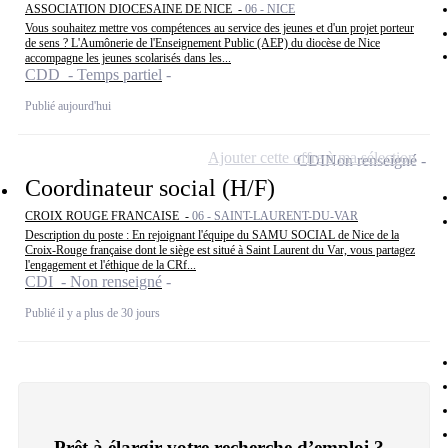
ASSOCIATION DIOCESAINE DE NICE -
06 - NICE
Vous souhaitez mettre vos compétences au service des jeunes et d'un projet porteur
de sens ? L'Aumônerie de l'Enseignement Public (AEP) du diocèse de Nice
accompagne les jeunes scolarisés dans les...
CDD - Temps partiel
Publié aujourd'hui
Ajouter cette offre à ma sélection
CDI
Non renseigné
Coordinateur social (H/F)
CROIX ROUGE FRANCAISE -
06 - SAINT-LAURENT-DU-VAR
Description du poste : En rejoignant l'équipe du SAMU SOCIAL de Nice de la
Croix-Rouge française dont le siège est situé à Saint Laurent du Var, vous partagez
l'engagement et l'éthique de la CRf...
CDI - Non renseigné
Publié il y a plus de 30 jours
Prêt à élargir votre recherche d’emploi ?