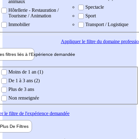
animaux
Spectacle
Hôtellerie - Restauration /
Tourisme / Animation
Sport
Immobilier
Transport / Logistique
Appliquer
le filtre du domaine professi
es filtres liés à l'
Expérience
demandée
ience demandée
Moins de 1 an (1)
De 1 à 3 ans (2)
Plus de 3 ans
Non renseignée
er
le filtre de l'expérience demandée
Plus De
Filtres