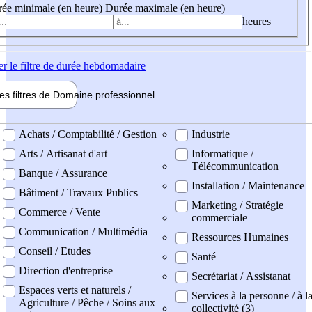
ée minimale (en heure)
Durée maximale (en heure)
heures
er
le filtre de durée hebdomadaire
les filtres de
Domaine pro
fessionnel
ne professionel
Achats / Comptabilité / Gestion
Industrie
Arts / Artisanat d'art
Informatique /
Télécommunication
Banque / Assurance
Installation / Maintenance
Bâtiment / Travaux Publics
Marketing / Stratégie
Commerce / Vente
commerciale
Communication / Multimédia
Ressources Humaines
Conseil / Etudes
Santé
Direction d'entreprise
Secrétariat / Assistanat
Espaces verts et naturels /
Services à la personne / à l
Agriculture / Pêche / Soins aux
collectivité (3)