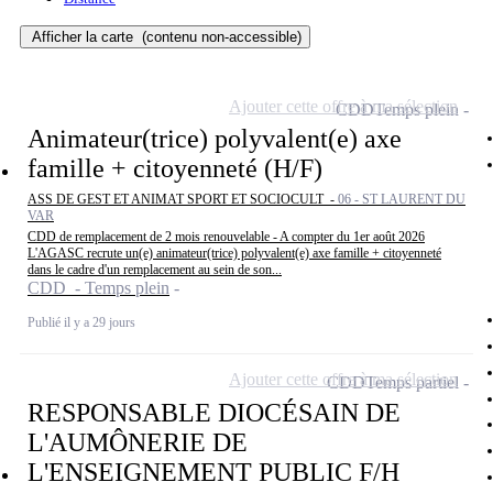
Afficher la carte
(contenu non-accessible)
Ajouter cette offre à ma sélection
CDD
Temps plein
Animateur(trice) polyvalent(e) axe
famille + citoyenneté (H/F)
ASS DE GEST ET ANIMAT SPORT ET SOCIOCULT -
06 - ST LAURENT DU
VAR
CDD de remplacement de 2 mois renouvelable - A compter du 1er août 2026
L'AGASC recrute un(e) animateur(trice) polyvalent(e) axe famille + citoyenneté
dans le cadre d'un remplacement au sein de son...
CDD - Temps plein
Publié il y a 29 jours
Ajouter cette offre à ma sélection
CDD
Temps partiel
RESPONSABLE DIOCÉSAIN DE
L'AUMÔNERIE DE
L'ENSEIGNEMENT PUBLIC F/H