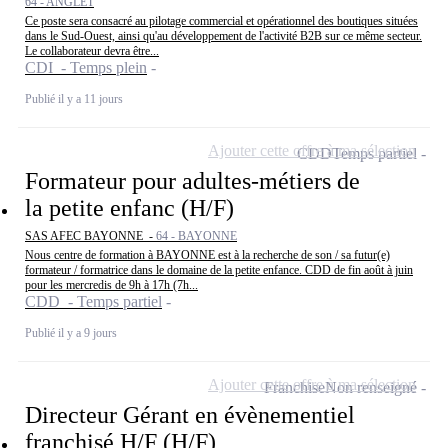
64 - ANGLET
Ce poste sera consacré au pilotage commercial et opérationnel des boutiques situées
dans le Sud-Ouest, ainsi qu'au développement de l'activité B2B sur ce même secteur.
Le collaborateur devra être...
CDI - Temps plein
Publié il y a 11 jours
Ajouter cette offre à ma sélection
CDD
Temps partiel
Formateur pour adultes-métiers de
la petite enfanc (H/F)
SAS AFEC BAYONNE -
64 - BAYONNE
Nous centre de formation à BAYONNE est à la recherche de son / sa futur(e)
formateur / formatrice dans le domaine de la petite enfance. CDD de fin août à juin
pour les mercredis de 9h à 17h (7h...
CDD - Temps partiel
Publié il y a 9 jours
Ajouter cette offre à ma sélection
Franchise
Non renseigné
Directeur Gérant en évènementiel
franchisé H/F (H/F)