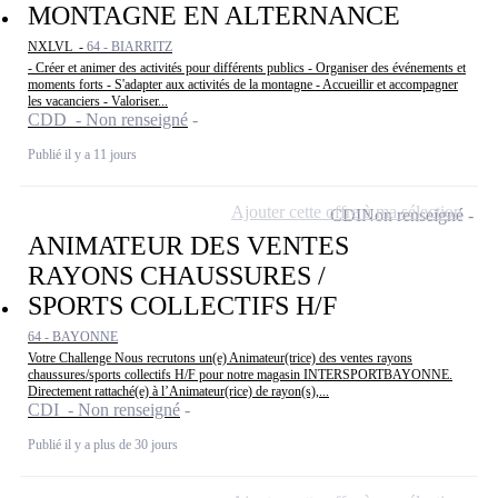
MONTAGNE EN ALTERNANCE
NXLVL -
64 - BIARRITZ
- Créer et animer des activités pour différents publics - Organiser des événements et
moments forts - S'adapter aux activités de la montagne - Accueillir et accompagner
les vacanciers - Valoriser...
CDD - Non renseigné
Publié il y a 11 jours
Ajouter cette offre à ma sélection
CDI
Non renseigné
ANIMATEUR DES VENTES
RAYONS CHAUSSURES /
SPORTS COLLECTIFS H/F
64 - BAYONNE
Votre Challenge Nous recrutons un(e) Animateur(trice) des ventes rayons
chaussures/sports collectifs H/F pour notre magasin INTERSPORTBAYONNE.
Directement rattaché(e) à l’Animateur(rice) de rayon(s),...
CDI - Non renseigné
Publié il y a plus de 30 jours