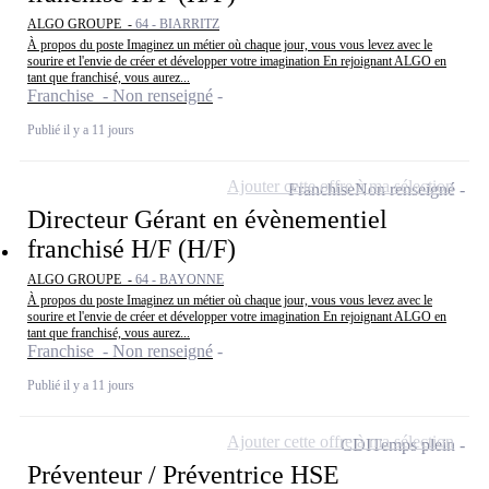
ALGO GROUPE -
64 - BIARRITZ
À propos du poste Imaginez un métier où chaque jour, vous vous levez avec le
sourire et l'envie de créer et développer votre imagination En rejoignant ALGO en
tant que franchisé, vous aurez...
Franchise - Non renseigné
Publié il y a 11 jours
Ajouter cette offre à ma sélection
Franchise
Non renseigné
Directeur Gérant en évènementiel
franchisé H/F (H/F)
ALGO GROUPE -
64 - BAYONNE
À propos du poste Imaginez un métier où chaque jour, vous vous levez avec le
sourire et l'envie de créer et développer votre imagination En rejoignant ALGO en
tant que franchisé, vous aurez...
Franchise - Non renseigné
Publié il y a 11 jours
Ajouter cette offre à ma sélection
CDI
Temps plein
Préventeur / Préventrice HSE