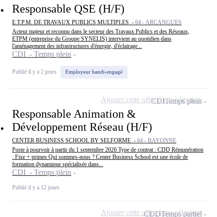
Responsable QSE (H/F)
E.T.P.M. DE TRAVAUX PUBLICS MULTIPLES -
64 - ARCANGUES
Acteur majeur et reconnu dans le secteur des Travaux Publics et des Réseaux,
ETPM (entreprise du Groupe SYNELIS) intervient au quotidien dans
l'aménagement des infrastructures d'énergie, d'éclairage...
CDI - Temps plein
Publié il y a 2 jours
Employeur handi-engagé
Ajouter cette offre à ma sélection
CDI
Temps plein
Responsable Animation &
Développement Réseau (H/F)
CENTER BUSINESS SCHOOL BY SELFORME -
64 - BAYONNE
Poste à pourvoir à partir du 1 septembre 2026 Type de contrat : CDD Rémunération
: Fixe + primes Qui sommes-nous ? Center Business School est une école de
formation dynamique spécialisée dans...
CDI - Temps plein
Publié il y a 12 jours
Ajouter cette offre à ma sélection
CDD
Temps partiel