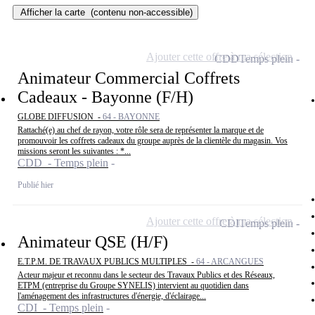
Afficher la carte
(contenu non-accessible)
Ajouter cette offre à ma sélection
CDD
Temps plein
Animateur Commercial Coffrets
Cadeaux - Bayonne (F/H)
GLOBE DIFFUSION -
64 - BAYONNE
Rattaché(e) au chef de rayon, votre rôle sera de représenter la marque et de
promouvoir les coffrets cadeaux du groupe auprès de la clientèle du magasin. Vos
missions seront les suivantes : *...
CDD - Temps plein
Publié hier
Ajouter cette offre à ma sélection
CDI
Temps plein
Animateur QSE (H/F)
E.T.P.M. DE TRAVAUX PUBLICS MULTIPLES -
64 - ARCANGUES
Acteur majeur et reconnu dans le secteur des Travaux Publics et des Réseaux,
ETPM (entreprise du Groupe SYNELIS) intervient au quotidien dans
l'aménagement des infrastructures d'énergie, d'éclairage...
CDI - Temps plein