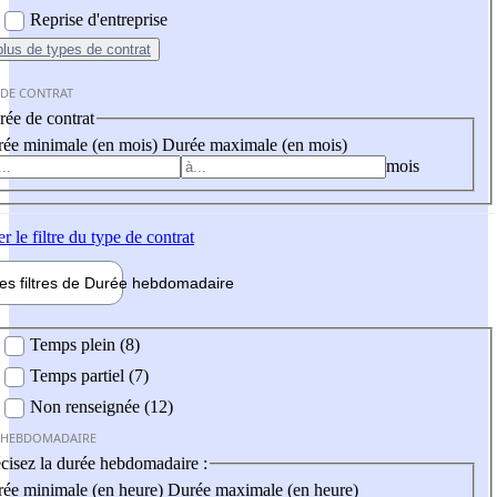
Reprise d'entreprise
plus
de types de contrat
 DE CONTRAT
ée de contrat
ée minimale (en mois)
Durée maximale (en mois)
mois
er
le filtre du type de contrat
les filtres de
Durée hebdo
madaire
 hebdomadaire
Temps plein (8)
Temps partiel (7)
Non renseignée (12)
 HEBDOMADAIRE
cisez la durée hebdomadaire :
ée minimale (en heure)
Durée maximale (en heure)