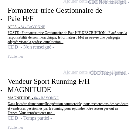
Ajouter cette offre à ma sélection
CDD
Non renseigné
Formateur-trice Gestionnaire de
Paie H/F
AFPA -
64 - BAYONNE
POSTE : Formateur-trice Gestionnaire de Paie H/F DESCRIPTION : Placé sous la
responsabilité de son hiérarchique, le formateur : Met en oeuvre une pédagogie
adaptée visant la professionnalisation...
CDD - Non renseigné
Publié hier
Ajouter cette offre à ma sélection
CDD
Temps partiel
Vendeur Sport Running F/H -
MAGNITUDE
MAGNITUDE -
64 - BAYONNE
Dans le cadre d'une nouvelle opération commerciale, nous recherchons des vendeurs
et vendeuses passionnés par le running pour rejoindre notre réseau partout en
France. Vous représenterez une...
CDD - Temps partiel
Publié hier