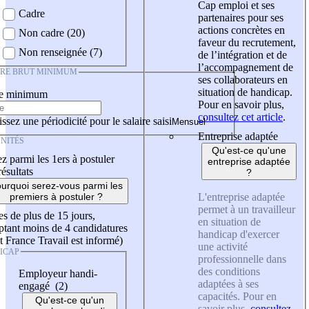
Cap emploi et ses
Cadre
partenaires pour ses
actions concrètes en
Non cadre (20)
faveur du recrutement,
Non renseignée (7)
de l’intégration et de
l’accompagnement de
IRE BRUT MINIMUM
ses collaborateurs en
situation de handicap.
re minimum
Pour en savoir plus,
consultez cet article
.
ssez une périodicité pour le salaire saisi
Entreprise adaptée
NITÉS
Qu'est-ce qu'une
z parmi les 1ers à postuler
entreprise adaptée
résultats
?
urquoi serez-vous parmi les
L'entreprise adaptée
premiers à postuler ?
permet à un travailleur
es de plus de 15 jours,
en situation de
tant moins de 4 candidatures
handicap d'exercer
t France Travail est informé)
une activité
ICAP
professionnelle dans
des conditions
Employeur handi-
adaptées à ses
engagé (2)
capacités. Pour en
Qu'est-ce qu'un
savoir plus,
consultez