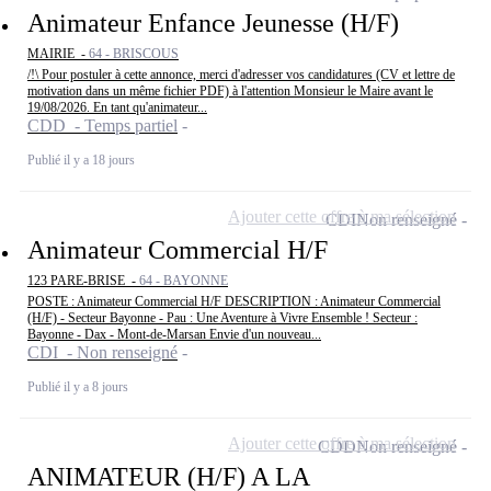
Animateur Enfance Jeunesse (H/F)
MAIRIE -
64 - BRISCOUS
/!\ Pour postuler à cette annonce, merci d'adresser vos candidatures (CV et lettre de
motivation dans un même fichier PDF) à l'attention Monsieur le Maire avant le
19/08/2026. En tant qu'animateur...
CDD - Temps partiel
Publié il y a 18 jours
Ajouter cette offre à ma sélection
CDI
Non renseigné
Animateur Commercial H/F
123 PARE-BRISE -
64 - BAYONNE
POSTE : Animateur Commercial H/F DESCRIPTION : Animateur Commercial
(H/F) - Secteur Bayonne - Pau : Une Aventure à Vivre Ensemble ! Secteur :
Bayonne - Dax - Mont-de-Marsan Envie d'un nouveau...
CDI - Non renseigné
Publié il y a 8 jours
Ajouter cette offre à ma sélection
CDD
Non renseigné
ANIMATEUR (H/F) A LA