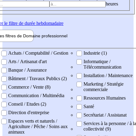
heures
er
le filtre de durée hebdomadaire
les filtres de
Domaine pro
fessionnel
ne professionel
Achats / Comptabilité / Gestion
Industrie (1)
Arts / Artisanat d'art
Informatique /
Télécommunication
Banque / Assurance
Installation / Maintenance
Bâtiment / Travaux Publics (2)
Marketing / Stratégie
Commerce / Vente (8)
commerciale
Communication / Multimédia
Ressources Humaines
Conseil / Etudes (2)
Santé
Direction d'entreprise
Secrétariat / Assistanat
Espaces verts et naturels /
Services à la personne / à l
Agriculture / Pêche / Soins aux
collectivité (9)
animaux