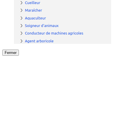
Fermer
Fermer
le détail de l'offre
/
Offre
sur
Offre précéden