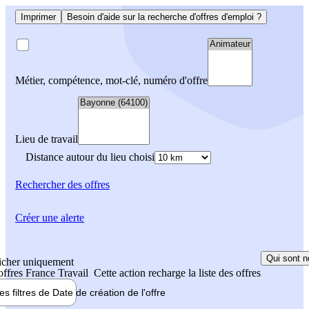
Imprimer
Besoin d'aide sur la recherche d'offres d'emploi ?
Métier, compétence, mot-clé, numéro d'offre
Lieu de travail
Distance autour du lieu choisi
Rechercher
des offres
Créer une alerte
Qui sont n
icher uniquement
 offres France Travail
Cette action recharge la liste des offres
les filtres de
Date de création
de l'offre