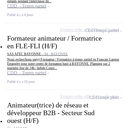
enfants pendant l'interclasse du...
CDD - Temps partiel
Publié il y a 4 jours
Ajouter cette offre à ma sélection
CDD
Temps partiel
Formateur animateur / Formatrice
en FLE-FLI (H/F)
SAS AFEC BAYONNE -
64 - BAYONNE
Nous recherchons un(e) Formateur / Formatrice à temps partiel en Français Langue
Etrangère pour notre centre de formation basé à BAYONNE. Planning sur 2
journées fixe de 14h / hebdo Cours...
CDD - Temps partiel
Publié il y a 10 jours
Ajouter cette offre à ma sélection
CDI
Temps plein
Animateur(trice) de réseau et
développeur B2B - Secteur Sud
ouest (H/F)