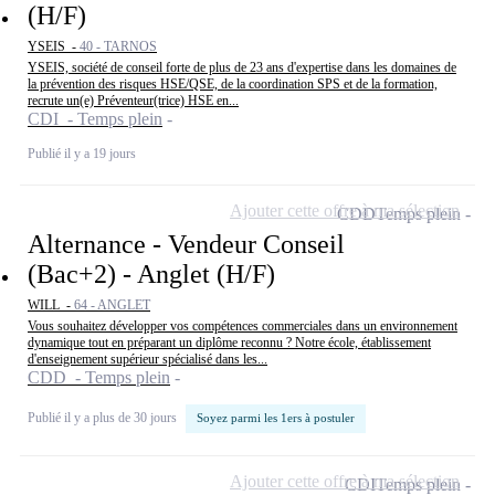
(H/F)
YSEIS -
40 - TARNOS
YSEIS, société de conseil forte de plus de 23 ans d'expertise dans les domaines de
la prévention des risques HSE/QSE, de la coordination SPS et de la formation,
recrute un(e) Préventeur(trice) HSE en...
CDI - Temps plein
Publié il y a 19 jours
Ajouter cette offre à ma sélection
CDD
Temps plein
Alternance - Vendeur Conseil
(Bac+2) - Anglet (H/F)
WILL -
64 - ANGLET
Vous souhaitez développer vos compétences commerciales dans un environnement
dynamique tout en préparant un diplôme reconnu ? Notre école, établissement
d'enseignement supérieur spécialisé dans les...
CDD - Temps plein
Publié il y a plus de 30 jours
Soyez parmi les 1ers à postuler
Ajouter cette offre à ma sélection
CDI
Temps plein