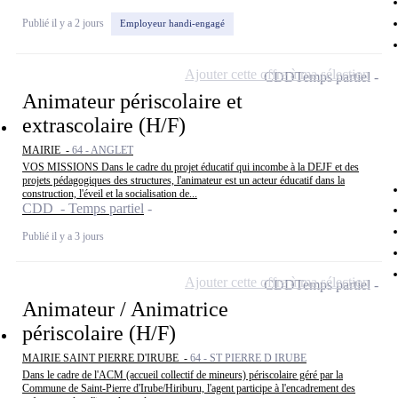
Publié il y a 2 jours
Employeur handi-engagé
Ajouter cette offre à ma sélection
CDD
Temps partiel
Animateur périscolaire et
extrascolaire (H/F)
MAIRIE -
64 - ANGLET
VOS MISSIONS Dans le cadre du projet éducatif qui incombe à la DEJF et des
projets pédagogiques des structures, l'animateur est un acteur éducatif dans la
construction, l'éveil et la socialisation de...
CDD - Temps partiel
Publié il y a 3 jours
Ajouter cette offre à ma sélection
CDD
Temps partiel
Animateur / Animatrice
périscolaire (H/F)
MAIRIE SAINT PIERRE D'IRUBE -
64 - ST PIERRE D IRUBE
Dans le cadre de l'ACM (accueil collectif de mineurs) périscolaire géré par la
Commune de Saint-Pierre d'Irube/Hiriburu, l'agent participe à l'encadrement des