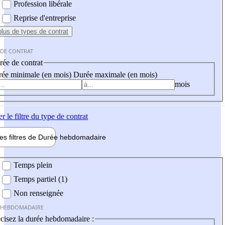
Profession libérale
Reprise d'entreprise
plus
de types de contrat
 DE CONTRAT
ée de contrat
ée minimale (en mois)
Durée maximale (en mois)
mois
er
le filtre du type de contrat
les filtres de
Durée hebdo
madaire
 hebdomadaire
Temps plein
Temps partiel (1)
Non renseignée
 HEBDOMADAIRE
cisez la durée hebdomadaire :