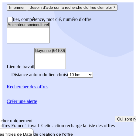
Imprimer
Besoin d'aide sur la recherche d'offres d'emploi ?
Métier, compétence, mot-clé, numéro d'offre
Lieu de travail
Distance autour du lieu choisi
Rechercher
des offres
Créer une alerte
Qui sont n
icher uniquement
 offres France Travail
Cette action recharge la liste des offres
les filtres de
Date de création
de l'offre