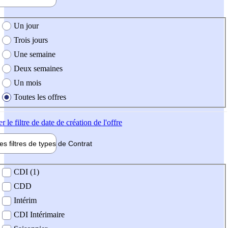
e création de l'offre
Un jour
Trois jours
Une semaine
Deux semaines
Un mois
Toutes les offres
er
le filtre de date de création de l'offre
les filtres de types de
Contrat
de contrat
CDI (1)
CDD
Intérim
CDI Intérimaire