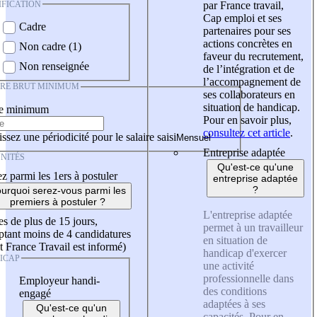
IFICATION
par France travail,
Cap emploi et ses
Cadre
partenaires pour ses
actions concrètes en
Non cadre (1)
faveur du recrutement,
Non renseignée
de l’intégration et de
l’accompagnement de
IRE BRUT MINIMUM
ses collaborateurs en
situation de handicap.
re minimum
Pour en savoir plus,
consultez cet article
.
ssez une périodicité pour le salaire saisi
Entreprise adaptée
NITÉS
Qu'est-ce qu'une
z parmi les 1ers à postuler
entreprise adaptée
?
urquoi serez-vous parmi les
premiers à postuler ?
L'entreprise adaptée
es de plus de 15 jours,
permet à un travailleur
tant moins de 4 candidatures
en situation de
t France Travail est informé)
handicap d'exercer
ICAP
une activité
professionnelle dans
Employeur handi-
des conditions
engagé
adaptées à ses
Qu'est-ce qu'un
capacités. Pour en