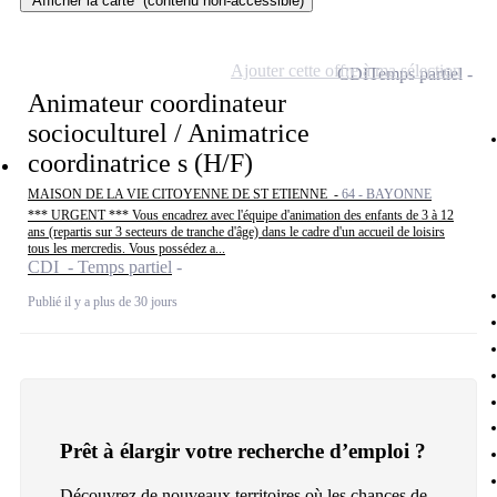
Afficher la carte
(contenu non-accessible)
Ajouter cette offre à ma sélection
CDI
Temps partiel
Animateur coordinateur
socioculturel / Animatrice
coordinatrice s (H/F)
MAISON DE LA VIE CITOYENNE DE ST ETIENNE -
64 - BAYONNE
*** URGENT *** Vous encadrez avec l'équipe d'animation des enfants de 3 à 12
ans (repartis sur 3 secteurs de tranche d'âge) dans le cadre d'un accueil de loisirs
tous les mercredis. Vous possédez a...
CDI - Temps partiel
Publié il y a plus de 30 jours
Prêt à élargir votre recherche d’emploi ?
Découvrez de nouveaux territoires où les chances de