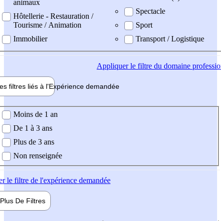
animaux
Spectacle
Hôtellerie - Restauration /
Tourisme / Animation
Sport
Immobilier
Transport / Logistique
Appliquer
le filtre du domaine professi
es filtres liés à l'
Expérience
demandée
ience demandée
Moins de 1 an
De 1 à 3 ans
Plus de 3 ans
Non renseignée
er
le filtre de l'expérience demandée
Plus De
Filtres