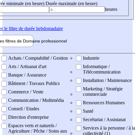
ée minimale (en heure)
Durée maximale (en heure)
heures
er
le filtre de durée hebdomadaire
les filtres de
Domaine pro
fessionnel
ne professionel
Achats / Comptabilité / Gestion
Industrie
Arts / Artisanat d'art
Informatique /
Télécommunication
Banque / Assurance
Installation / Maintenance
Bâtiment / Travaux Publics
Marketing / Stratégie
Commerce / Vente
commerciale
Communication / Multimédia
Ressources Humaines
Conseil / Etudes
Santé
Direction d'entreprise
Secrétariat / Assistanat
Espaces verts et naturels /
Services à la personne / à l
Agriculture / Pêche / Soins aux
collectivité (1)