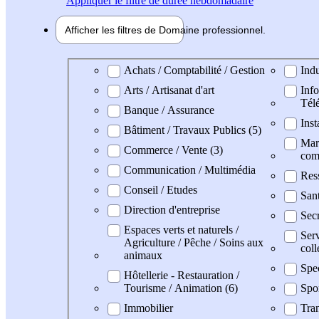
Appliquer
le filtre de durée hebdomadaire
Afficher les filtres de
Domaine pro
fessionnel
Domaine professionel
Achats / Comptabilité / Gestion
Indu
Arts / Artisanat d'art
Info
Tél
Banque / Assurance
Inst
Bâtiment / Travaux Publics (5)
Mark
Commerce / Vente (3)
com
Communication / Multimédia
Res
Conseil / Etudes
San
Direction d'entreprise
Secr
Espaces verts et naturels /
Serv
Agriculture / Pêche / Soins aux
coll
animaux
Spe
Hôtellerie - Restauration /
Tourisme / Animation (6)
Spo
Immobilier
Tran