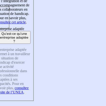
 l’intégration et de
’accompagnement de
s collaborateurs en
tuation de handicap.
ur en savoir plus,
nsultez cet article
.
treprise adaptée
Qu'est-ce qu'une
entreprise adaptée
?
entreprise adaptée
rmet à un travailleur
 situation de
ndicap d'exercer
e activité
ofessionnelle dans
s conditions
aptées à ses
pacités. Pour en
voir plus,
consultez
 site de l’UNEA
.