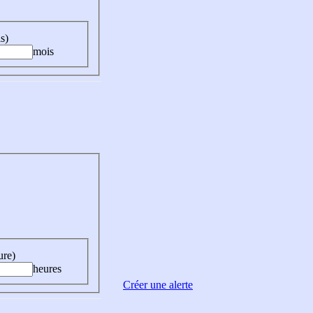
s)
mois
ure)
heures
Créer une alerte