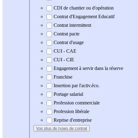
CDI de chantier ou d'opération
Contrat d'Engagement Educatif
Contrat intermittent
Contrat pacte
Contrat d'usage
CUI - CAE
CUI - CIE
Engagement à servir dans la réserve
Franchise
Insertion par l'activ.éco.
Portage salarial
Profession commerciale
Profession libérale
Reprise d'entreprise
Voir plus
de types de contrat