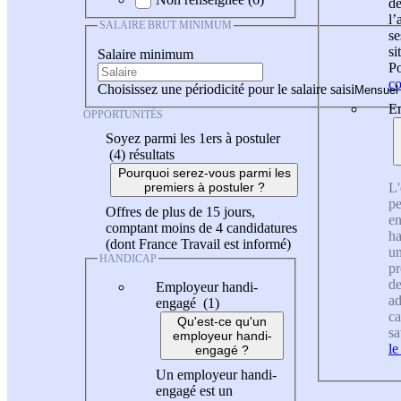
de
l
SALAIRE BRUT MINIMUM
se
si
Salaire minimum
Po
co
Choisissez une périodicité pour le salaire saisi
En
OPPORTUNITÉS
Soyez parmi les 1ers à postuler
(4)
résultats
Pourquoi serez-vous parmi les
L'
premiers à postuler ?
pe
Offres de plus de 15 jours,
en
comptant moins de 4 candidatures
ha
(dont France Travail est informé)
un
HANDICAP
pr
de
Employeur handi-
ad
engagé (1)
ca
Qu'est-ce qu'un
sa
employeur handi-
le
engagé ?
Un employeur handi-
engagé est un