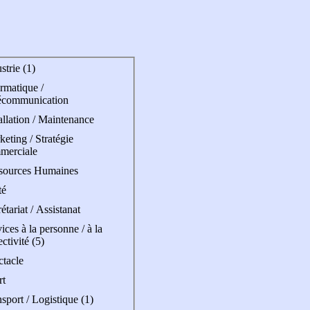
strie (1)
rmatique /
écommunication
allation / Maintenance
eting / Stratégie
merciale
sources Humaines
té
étariat / Assistanat
ices à la personne / à la
ectivité (5)
ctacle
rt
sport / Logistique (1)