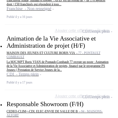
franchiseur solide, humain et engagé ? APEF est un réseau de + de 170 agences
dont +150 franchisés qui répondent à tous...
Franchise - Non renseigné
Publié il y a 16 jours
Ajouter cette offre à ma sélection
CDI
Temps plein
Animation de la Vie Associative et
Administration de projet (H/F)
MAISON DES JEUNES ET CULTURE BORIS VIA -
77 - PONTAULT
COMBAULT
La MJC/MPT Boris VIAN de Pontault-Combault 77 recrute un poste : Animation
de la Vie Associative et Administration de projets, financé par le programme PS
Jeunes ( Prestation de Service Jeunes de la...
CDI - Temps plein
Publié il y a 17 jours
Ajouter cette offre à ma sélection
CDI
Temps plein
Responsable Showroom (F/H)
CEDEO-CLIM+-CDL ELEC-ENVIE DE SALLE DE B -
94 - MAISONS-
ALFORT