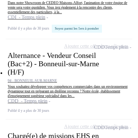
Dans notre Showroom de CEDEO Maisons-Alfort, l'animation de votre équipe de
vente sera votre quotidien. Vous irez également à la rencontre des clients,
essentiellement des particuliers, à la...
CDI - Temps plein
Publié il y a plus de 30 jours
Soyez parmi les 1ers à postuler
Ajouter cette offre à ma sélection
CDD
Temps plein
Alternance - Vendeur Conseil
(Bac+2) - Bonneuil-sur-Marne
(H/F)
94 - BONNEUIL-SUR-MARNE
Vous souhaitez développer vos compétences commerciales dans un environnement
dynamique tout en préparant un diplôme reconnu ? Notre école, établissement
d'enseignement supérieur spécialisé dans les...
CDD - Temps plein
Publié il y a plus de 30 jours
Ajouter cette offre à ma sélection
CDD
Temps plein
Chargé(e) de missions EHS en