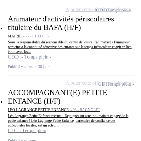
Ajouter cette offre à ma sélection
CDD
Temps plein
Animateur d'activités périscolaires
titulaire du BAFA (H/F)
MAIRIE -
77 - CHELLES
Sous la responsabilité du responsable du centre de loisirs, l'animatrice / l'animateur
participe à la continuité éducative des enfants sur le temps périscolaire et agit en lien
étroit avec les...
CDD - Temps plein
Publié il y a plus de 30 jours
Ajouter cette offre à ma sélection
CDI
Temps plein
ACCOMPAGNANT(E) PETITE
ENFANCE (H/F)
LEO LAGRANGE PETITE ENFANCE -
93 - BAGNOLET
Léo Lagrange Petite Enfance recrute ! Rejoignez un acteur humain et engagé de la
petite enfance ! Léo Lagrange Petite Enfance, partenaire de confiance des
collectivités locales, est un acteur...
CDI - Temps plein
Publié il y a 8 jours