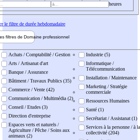
heures
er
le filtre de durée hebdomadaire
les filtres de
Domaine pro
fessionnel
ne professionel
Achats / Comptabilité / Gestion
Industrie (5)
Arts / Artisanat d'art
Informatique /
Télécommunication
Banque / Assurance
Installation / Maintenance
Bâtiment / Travaux Publics (35)
Marketing / Stratégie
Commerce / Vente (42)
commerciale
Communication / Multimédia (2)
Ressources Humaines
Conseil / Etudes (3)
Santé (1)
Direction d'entreprise
Secrétariat / Assistanat (1)
Espaces verts et naturels /
Services à la personne / à l
Agriculture / Pêche / Soins aux
collectivité (204)
animaux (2)