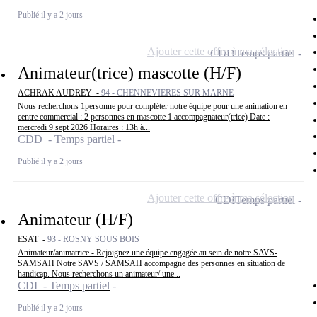
Publié il y a 2 jours
Ajouter cette offre à ma sélection
CDD
Temps partiel
Animateur(trice) mascotte (H/F)
ACHRAK AUDREY -
94 - CHENNEVIERES SUR MARNE
Nous recherchons 1personne pour compléter notre équipe pour une animation en
centre commercial : 2 personnes en mascotte 1 accompagnateur(trice) Date :
mercredi 9 sept 2026 Horaires : 13h à...
CDD - Temps partiel
Publié il y a 2 jours
Ajouter cette offre à ma sélection
CDI
Temps partiel
Animateur (H/F)
ESAT -
93 - ROSNY SOUS BOIS
Animateur/animatrice - Rejoignez une équipe engagée au sein de notre SAVS-
SAMSAH Notre SAVS / SAMSAH accompagne des personnes en situation de
handicap. Nous recherchons un animateur/ une...
CDI - Temps partiel
Publié il y a 2 jours