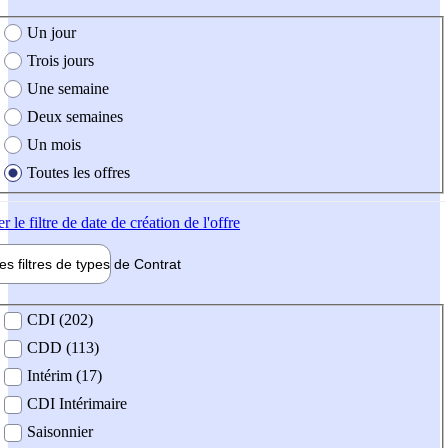
e création de l'offre
Un jour
Trois jours
Une semaine
Deux semaines
Un mois
Toutes les offres
er
le filtre de date de création de l'offre
les filtres de types de
Contrat
de contrat
CDI (202)
CDD (113)
Intérim (17)
CDI Intérimaire
Saisonnier