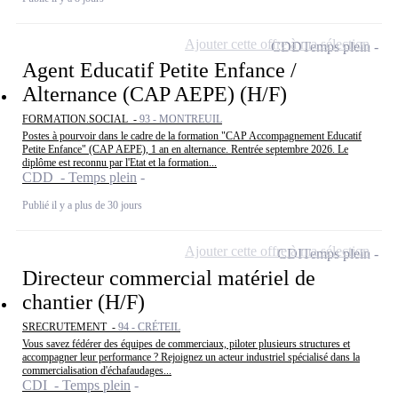
Ajouter cette offre à ma sélection
CDD
Temps plein
Agent Educatif Petite Enfance /
Alternance (CAP AEPE) (H/F)
FORMATION.SOCIAL -
93 - MONTREUIL
Postes à pourvoir dans le cadre de la formation "CAP Accompagnement Educatif
Petite Enfance" (CAP AEPE), 1 an en alternance. Rentrée septembre 2026. Le
diplôme est reconnu par l'Etat et la formation...
CDD - Temps plein
Publié il y a plus de 30 jours
Ajouter cette offre à ma sélection
CDI
Temps plein
Directeur commercial matériel de
chantier (H/F)
SRECRUTEMENT -
94 - CRÉTEIL
Vous savez fédérer des équipes de commerciaux, piloter plusieurs structures et
accompagner leur performance ? Rejoignez un acteur industriel spécialisé dans la
commercialisation d'échafaudages...
CDI - Temps plein