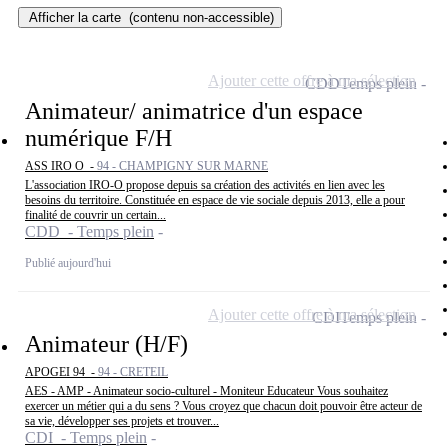
Afficher la carte
(contenu non-accessible)
Ajouter cette offre à ma sélection
CDD
Temps plein
Animateur/ animatrice d'un espace
numérique F/H
ASS IRO O -
94 - CHAMPIGNY SUR MARNE
L'association IRO-O propose depuis sa création des activités en lien avec les
besoins du territoire. Constituée en espace de vie sociale depuis 2013, elle a pour
finalité de couvrir un certain...
CDD - Temps plein
Publié aujourd'hui
Ajouter cette offre à ma sélection
CDI
Temps plein
Animateur (H/F)
APOGEI 94 -
94 - CRETEIL
AES - AMP - Animateur socio-culturel - Moniteur Educateur Vous souhaitez
exercer un métier qui a du sens ? Vous croyez que chacun doit pouvoir être acteur de
sa vie, développer ses projets et trouver...
CDI - Temps plein