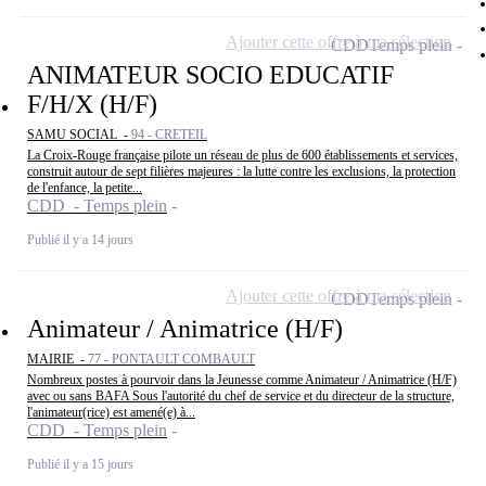
Ajouter cette offre à ma sélection
CDD
Temps plein
ANIMATEUR SOCIO EDUCATIF
F/H/X (H/F)
SAMU SOCIAL -
94 - CRETEIL
La Croix-Rouge française pilote un réseau de plus de 600 établissements et services,
construit autour de sept filières majeures : la lutte contre les exclusions, la protection
de l'enfance, la petite...
CDD - Temps plein
Publié il y a 14 jours
Ajouter cette offre à ma sélection
CDD
Temps plein
Animateur / Animatrice (H/F)
MAIRIE -
77 - PONTAULT COMBAULT
Nombreux postes à pourvoir dans la Jeunesse comme Animateur / Animatrice (H/F)
avec ou sans BAFA Sous l'autorité du chef de service et du directeur de la structure,
l'animateur(rice) est amené(e) à...
CDD - Temps plein
Publié il y a 15 jours