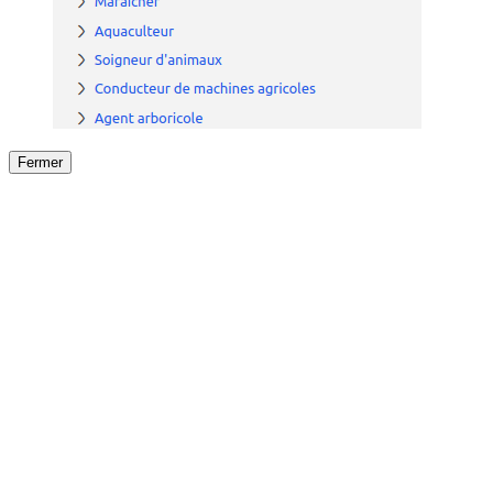
Fermer
Fermer
le détail de l'offre
/
Offre
sur
Offre précéden