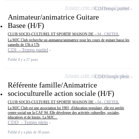
Ajouter cette offre à ma sélection
CDI
Temps partiel
Animateur/animatrice Guitare
Basee (H/F)
CLUB SOCIO-CULTUREL ET SPORTIF MAISON DE -
94 - CRETEIL
La MJC Club recherche un animateur/animatrice pour les cours de guitare basse les
samedis de 15h à 17h
CDI - Temps partiel
Publié il y a 27 jours
Ajouter cette offre à ma sélection
CDD
Temps plein
Référente famille/Animatrice
socioculturelle action sociale (H/F)
CLUB SOCIO-CULTUREL ET SPORTIF MAISON DE -
94 - CRETEIL
La MJC Club est une association loi 1901, d'éducation populaire, elle est agréée
centre social par la CAF 94. Elle développe des activités culturelles, sociales,
éducatives et de loisirs. La MJC...
CDD - Temps plein
Publié il y a plus de 30 jours