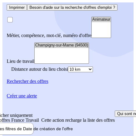
Imprimer
Besoin d'aide sur la recherche d'offres d'emploi ?
Métier, compétence, mot-clé, numéro d'offre
Lieu de travail
Distance autour du lieu choisi
Rechercher
des offres
Créer une alerte
Qui sont n
icher uniquement
 offres France Travail
Cette action recharge la liste des offres
les filtres de
Date de création
de l'offre