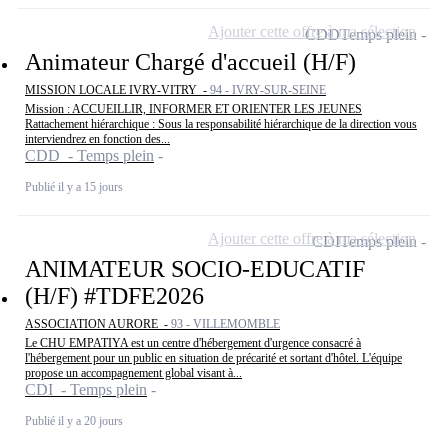
Ajouter cette offre à ma sélection
CDD
Temps plein
Animateur Chargé d'accueil (H/F)
MISSION LOCALE IVRY-VITRY -
94 - IVRY-SUR-SEINE
Mission : ACCUEILLIR, INFORMER ET ORIENTER LES JEUNES
Rattachement hiérarchique : Sous la responsabilité hiérarchique de la direction vous
interviendrez en fonction des...
CDD - Temps plein
Publié il y a 15 jours
Ajouter cette offre à ma sélection
CDI
Temps plein
ANIMATEUR SOCIO-EDUCATIF
(H/F) #TDFE2026
ASSOCIATION AURORE -
93 - VILLEMOMBLE
Le CHU EMPATIYA est un centre d'hébergement d'urgence consacré à
l'hébergement pour un public en situation de précarité et sortant d'hôtel. L'équipe
propose un accompagnement global visant à...
CDI - Temps plein
Publié il y a 20 jours