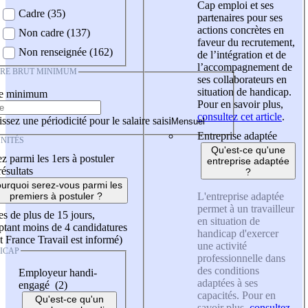
Cap emploi et ses
Cadre (35)
partenaires pour ses
actions concrètes en
Non cadre (137)
faveur du recrutement,
Non renseignée (162)
de l’intégration et de
l’accompagnement de
IRE BRUT MINIMUM
ses collaborateurs en
situation de handicap.
re minimum
Pour en savoir plus,
consultez cet article
.
ssez une périodicité pour le salaire saisi
Entreprise adaptée
NITÉS
Qu'est-ce qu'une
z parmi les 1ers à postuler
entreprise adaptée
résultats
?
urquoi serez-vous parmi les
L'entreprise adaptée
premiers à postuler ?
permet à un travailleur
es de plus de 15 jours,
en situation de
tant moins de 4 candidatures
handicap d'exercer
t France Travail est informé)
une activité
ICAP
professionnelle dans
des conditions
Employeur handi-
adaptées à ses
engagé (2)
capacités. Pour en
Qu'est-ce qu'un
savoir plus,
consultez