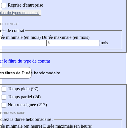
Reprise d'entreprise
plus
de types de contrat
 DE CONTRAT
ée de contrat
ée minimale (en mois)
Durée maximale (en mois)
mois
er
le filtre du type de contrat
les filtres de
Durée hebdo
madaire
 hebdomadaire
Temps plein (97)
Temps partiel (24)
Non renseignée (213)
 HEBDOMADAIRE
cisez la durée hebdomadaire :
ée minimale (en heure)
Durée maximale (en heure)