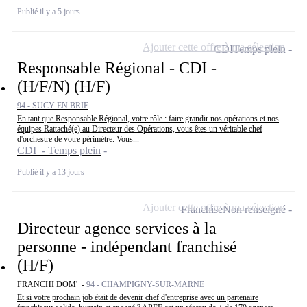
Publié il y a 5 jours
Ajouter cette offre à ma sélection
CDI
Temps plein
Responsable Régional - CDI -
(H/F/N) (H/F)
94 - SUCY EN BRIE
En tant que Responsable Régional, votre rôle : faire grandir nos opérations et nos
équipes Rattaché(e) au Directeur des Opérations, vous êtes un véritable chef
d'orchestre de votre périmètre. Vous...
CDI - Temps plein
Publié il y a 13 jours
Ajouter cette offre à ma sélection
Franchise
Non renseigné
Directeur agence services à la
personne - indépendant franchisé
(H/F)
FRANCHI DOM' -
94 - CHAMPIGNY-SUR-MARNE
Et si votre prochain job était de devenir chef d'entreprise avec un partenaire