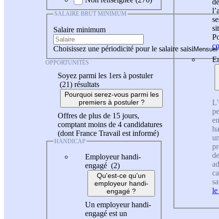
de
l
SALAIRE BRUT MINIMUM
se
si
Salaire minimum
Po
co
Choisissez une périodicité pour le salaire saisi
En
OPPORTUNITÉS
Soyez parmi les 1ers à postuler
(21)
résultats
Pourquoi serez-vous parmi les
L'
premiers à postuler ?
pe
Offres de plus de 15 jours,
en
comptant moins de 4 candidatures
ha
(dont France Travail est informé)
un
HANDICAP
pr
de
Employeur handi-
ad
engagé (2)
ca
Qu'est-ce qu'un
sa
employeur handi-
le
engagé ?
Un employeur handi-
engagé est un