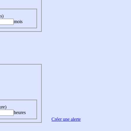
s)
mois
ure)
heures
Créer une alerte