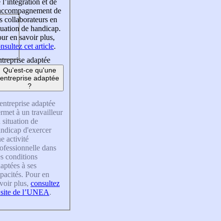
 l’intégration et de
’accompagnement de
s collaborateurs en
tuation de handicap.
ur en savoir plus,
nsultez cet article
.
treprise adaptée
Qu'est-ce qu'une
entreprise adaptée
?
entreprise adaptée
rmet à un travailleur
 situation de
ndicap d'exercer
e activité
ofessionnelle dans
s conditions
aptées à ses
pacités. Pour en
voir plus,
consultez
 site de l’UNEA
.