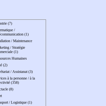
strie (7)
rmatique /
écommunication (1)
allation / Maintenance
eting / Stratégie
merciale (1)
sources Humaines
é (2)
étariat / Assistanat (3)
ices à la personne / à la
ectivité (358)
tacle (8)
rt
sport / Logistique (1)