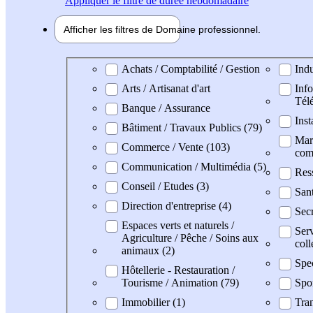
Appliquer
le filtre de durée hebdomadaire
Afficher les filtres de
Domaine pro
fessionnel
Domaine professionel
Achats / Comptabilité / Gestion
Indu
Arts / Artisanat d'art
Info
Tél
Banque / Assurance
Inst
Bâtiment / Travaux Publics (79)
Mark
Commerce / Vente (103)
com
Communication / Multimédia (5)
Res
Conseil / Etudes (3)
Sant
Direction d'entreprise (4)
Secr
Espaces verts et naturels /
Serv
Agriculture / Pêche / Soins aux
coll
animaux (2)
Spec
Hôtellerie - Restauration /
Tourisme / Animation (79)
Spo
Immobilier (1)
Tran