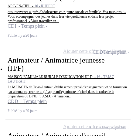
ARC-EN-CIEL -
16 - RUFFEC
ous intervenez auprès d'adolescents en rupture sociale et familiale. Vos missions : -
Vous accompagner des jeunes dans leur vie quotidienne et dans leur projet
professionnel, - Vous travaillez en...
CDI - Temps plein
Publié il y a 20 jours
Ajouter cette offre à ma sélection
CDD
Temps plein
Animateur / Animatrice jeunesse
(H/F)
MAISON FAMILIALE RURALE D'EDUCATION ET D -
16 - TRIAC
LAUTRAIT
La MFR-CFA de Triac-Lautrait, établissement privé d'enseignement et de formation
par alternance, recrute un(e) apprenti(e) animateur(trice) dans le cadre de la
préparation du BPJEPS ASEC (Animation...
CDD - Temps plein
Publié il y a 29 jours
Ajouter cette offre à ma sélection
CDD
Temps partiel
Animateur / Animatrice d'accueil