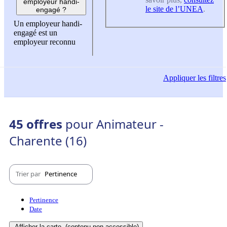
employeur handi-
le site de l’UNEA
.
engagé ?
Un employeur handi-
engagé est un
employeur reconnu
Appliquer
les filtres
45 offres
pour Animateur -
Charente (16)
Trier par
Pertinence
Pertinence
Date
Afficher la carte
(contenu non-accessible)