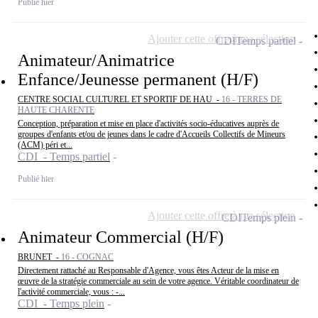
Publié hier
Ajouter cette offre à ma sélection
CDI
Temps partiel
Animateur/Animatrice
Enfance/Jeunesse permanent (H/F)
CENTRE SOCIAL CULTUREL ET SPORTIF DE HAU -
16 - TERRES DE
HAUTE CHARENTE
Conception, préparation et mise en place d'activités socio-éducatives auprès de
groupes d'enfants et/ou de jeunes dans le cadre d'Accueils Collectifs de Mineurs
(ACM) péri et...
CDI - Temps partiel
Publié hier
Ajouter cette offre à ma sélection
CDI
Temps plein
Animateur Commercial (H/F)
BRUNET -
16 - COGNAC
Directement rattaché au Responsable d'Agence, vous êtes Acteur de la mise en
œuvre de la stratégie commerciale au sein de votre agence. Véritable coordinateur de
l'activité commerciale, vous : -...
CDI - Temps plein