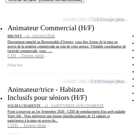
Ajouter cette offre à ma sélection
CDI
Temps plein
Animateur Commercial (H/F)
BRUNET -
16 - ANGOULÊME
Directement rattaché au Responsable d'Agence, vous êtes Acteur de la mise en
œuvre de la stratégie commerciale au sein de votre agence. Véritable coordinateur de
l'activité commerciale, vous : -...
CDI - Temps plein
Publié hier
Ajouter cette offre à ma sélection
CDD
Temps plein
Animateur/trice - Habitats
Inclusifs pour séniors (H/F)
SOLIHA CHARENTE -
16 - SAINT-YRIEIX-SUR-CHARENTE
Poste à pourvoir au 1er Septembre 2026 - CDD de remplacement d'un arrêt maladie
Votre rôle : Vous intégrerez une équipe pluridisciplinaire de 12 salariés et
participerez à la mise en œuvre du...
CDD - Temps plein