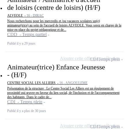
de loisirs (centre de loisirs) (H/F)
ALVEOLE -
16 - DIRAC
Nous recherchons pour les mercredis et /ou vacances scolaires un(e)
animateur(trice) au sein de l'accueil de loisirs ALVEOLE. Vous serez en charge de la
mise en place du projet pédagogique et de...
CDD - Temps partiel
Publié il y a 29 jours
Ajouter cette offre à ma sélection
CDI
Temps plein
Animateur(trice) Enfance Jeunesse
- (H/F)
CENTRE SOCIAL LES ALLIERS -
16 - ANGOULEME
Présentation de la structure : Le Centre Social Les Alliers est un équipement de
proximité qui œuvre en faveur du lien social, de l'inclusion et de l'accompagnement
des habitants. Dans le cadre de...
CDI - Temps plein
Publié il y a plus de 30 jours
Ajouter cette offre à ma sélection
CDI
Temps plein