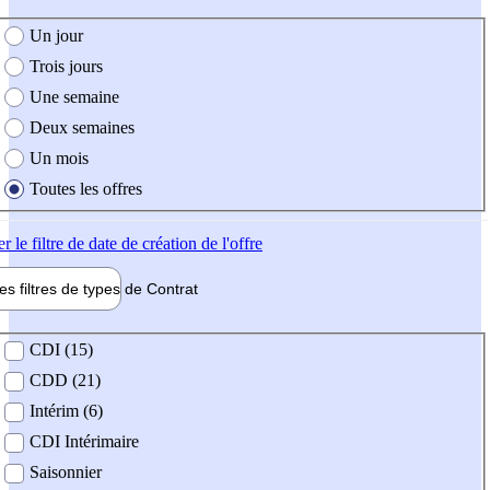
e création de l'offre
Un jour
Trois jours
Une semaine
Deux semaines
Un mois
Toutes les offres
er
le filtre de date de création de l'offre
les filtres de types de
Contrat
de contrat
CDI (15)
CDD (21)
Intérim (6)
CDI Intérimaire
Saisonnier