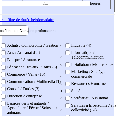
heures
er
le filtre de durée hebdomadaire
les filtres de
Domaine pro
fessionnel
ne professionel
Achats / Comptabilité / Gestion
Industrie (4)
Arts / Artisanat d'art
Informatique /
Télécommunication
Banque / Assurance
Installation / Maintenance
Bâtiment / Travaux Publics (3)
Marketing / Stratégie
Commerce / Vente (10)
commerciale
Communication / Multimédia (1)
Ressources Humaines
Conseil / Etudes (3)
Santé
Direction d'entreprise
Secrétariat / Assistanat
Espaces verts et naturels /
Services à la personne / à l
Agriculture / Pêche / Soins aux
collectivité (14)
animaux