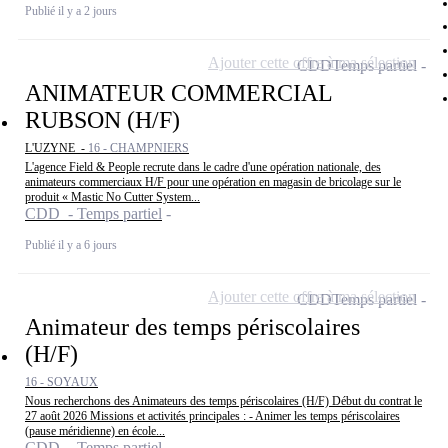
Publié il y a 2 jours
Ajouter cette offre à ma sélection
CDD
Temps partiel
ANIMATEUR COMMERCIAL
RUBSON (H/F)
L'UZYNE -
16 - CHAMPNIERS
L'agence Field & People recrute dans le cadre d'une opération nationale, des
animateurs commerciaux H/F pour une opération en magasin de bricolage sur le
produit « Mastic No Cutter System...
CDD - Temps partiel
Publié il y a 6 jours
Ajouter cette offre à ma sélection
CDD
Temps partiel
Animateur des temps périscolaires
(H/F)
16 - SOYAUX
Nous recherchons des Animateurs des temps périscolaires (H/F) Début du contrat le
27 août 2026 Missions et activités principales : - Animer les temps périscolaires
(pause méridienne) en école...
CDD - Temps partiel