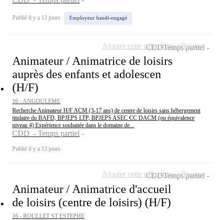
Publié il y a 13 jours
Employeur handi-engagé
Ajouter cette offre à ma sélection
CDD
Temps partiel
Animateur / Animatrice de loisirs
auprès des enfants et adolescen
(H/F)
16 - ANGOULEME
Recherche Animateur H/F ACM (3-17 ans) de centre de loisirs sans hébergement
titulaire du BAFD, BPJEPS LTP, BPJEPS ASEC CC DACM (ou équivalence
niveau 4) Expérience souhaitée dans le domaine de...
CDD - Temps partiel
Publié il y a 13 jours
Ajouter cette offre à ma sélection
CDD
Temps partiel
Animateur / Animatrice d'accueil
de loisirs (centre de loisirs) (H/F)
16 - ROULLET ST ESTEPHE