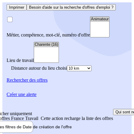
Imprimer
Besoin d'aide sur la recherche d'offres d'emploi ?
Métier, compétence, mot-clé, numéro d'offre
Lieu de travail
Distance autour du lieu choisi
Rechercher
des offres
Créer une alerte
Qui sont n
icher uniquement
 offres France Travail
Cette action recharge la liste des offres
les filtres de
Date de création
de l'offre