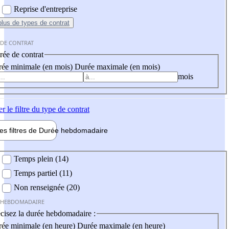
Reprise d'entreprise
plus
de types de contrat
 DE CONTRAT
ée de contrat
ée minimale (en mois)
Durée maximale (en mois)
mois
er
le filtre du type de contrat
les filtres de
Durée hebdo
madaire
 hebdomadaire
Temps plein (14)
Temps partiel (11)
Non renseignée (20)
 HEBDOMADAIRE
cisez la durée hebdomadaire :
ée minimale (en heure)
Durée maximale (en heure)