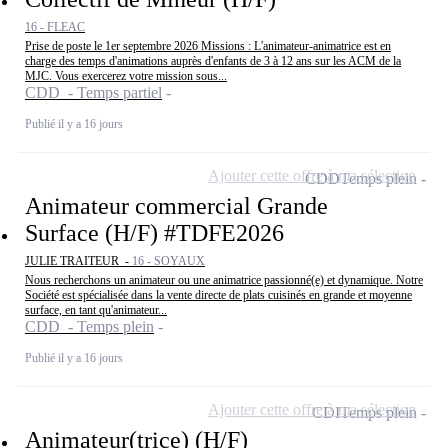
16 - FLEAC
Prise de poste le 1er septembre 2026 Missions : L'animateur-animatrice est en
charge des temps d'animations auprès d'enfants de 3 à 12 ans sur les ACM de la
MJC. Vous exercerez votre mission sous...
CDD - Temps partiel
Publié il y a 16 jours
Ajouter cette offre à ma sélection
CDD
Temps plein
Animateur commercial Grande
Surface (H/F) #TDFE2026
JULIE TRAITEUR -
16 - SOYAUX
Nous recherchons un animateur ou une animatrice passionné(e) et dynamique. Notre
Société est spécialisée dans la vente directe de plats cuisinés en grande et moyenne
surface, en tant qu'animateur...
CDD - Temps plein
Publié il y a 16 jours
Ajouter cette offre à ma sélection
CDI
Temps plein
Animateur(trice) (H/F)