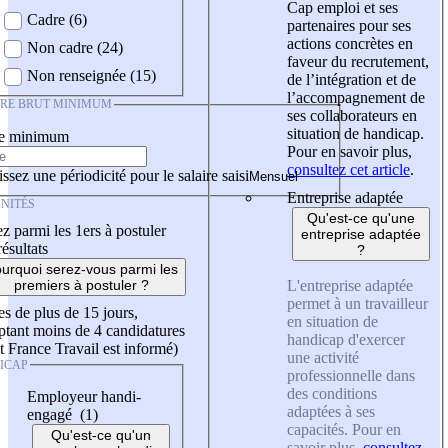
Cap emploi et ses
Cadre (6)
partenaires pour ses
actions concrètes en
Non cadre (24)
faveur du recrutement,
Non renseignée (15)
de l’intégration et de
l’accompagnement de
IRE BRUT MINIMUM
ses collaborateurs en
situation de handicap.
re minimum
Pour en savoir plus,
consultez cet article
.
ssez une périodicité pour le salaire saisi
Entreprise adaptée
NITÉS
Qu'est-ce qu'une
z parmi les 1ers à postuler
entreprise adaptée
résultats
?
urquoi serez-vous parmi les
L'entreprise adaptée
premiers à postuler ?
permet à un travailleur
es de plus de 15 jours,
en situation de
tant moins de 4 candidatures
handicap d'exercer
t France Travail est informé)
une activité
ICAP
professionnelle dans
des conditions
Employeur handi-
adaptées à ses
engagé (1)
capacités. Pour en
Qu'est-ce qu'un
savoir plus,
consultez