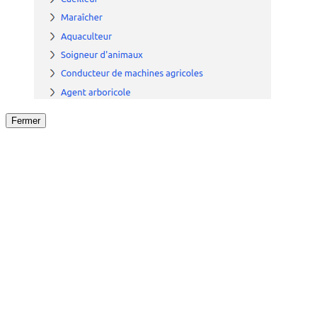
Fermer
Fermer
le détail de l'offre
/
Offre
sur
Offre précéden