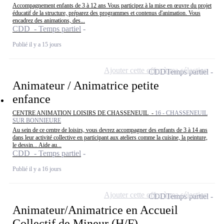
Accompagnement enfants de 3 à 12 ans Vous participez à la mise en œuvre du projet
éducatif de la structure, préparez des programmes et contenus d'animation. Vous
encadrez des animations, des...
CDD - Temps partiel
Publié il y a 15 jours
Ajouter cette offre à ma sélection
CDD
Temps partiel
Animateur / Animatrice petite
enfance
CENTRE ANIMATION LOISIRS DE CHASSENEUIL -
16 - CHASSENEUIL
SUR BONNIEURE
Au sein de ce centre de loisirs, vous devrez accompagner des enfants de 3 à 14 ans
dans leur activité collective en participant aux ateliers comme la cuisine, la peinture,
le dessin... Aide au...
CDD - Temps partiel
Publié il y a 16 jours
Ajouter cette offre à ma sélection
CDD
Temps partiel
Animateur/Animatrice en Accueil
Collectif de Mineur (H/F)