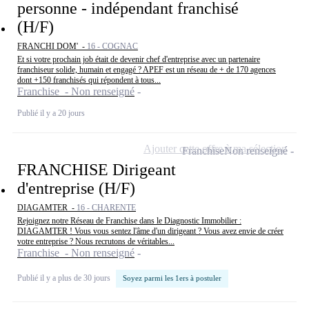
personne - indépendant franchisé
(H/F)
FRANCHI DOM' -
16 - COGNAC
Et si votre prochain job était de devenir chef d'entreprise avec un partenaire
franchiseur solide, humain et engagé ? APEF est un réseau de + de 170 agences
dont +150 franchisés qui répondent à tous...
Franchise - Non renseigné
Publié il y a 20 jours
Ajouter cette offre à ma sélection
Franchise
Non renseigné
FRANCHISE Dirigeant
d'entreprise (H/F)
DIAGAMTER -
16 - CHARENTE
Rejoignez notre Réseau de Franchise dans le Diagnostic Immobilier :
DIAGAMTER ! Vous vous sentez l'âme d'un dirigeant ? Vous avez envie de créer
votre entreprise ? Nous recrutons de véritables...
Franchise - Non renseigné
Publié il y a plus de 30 jours
Soyez parmi les 1ers à postuler