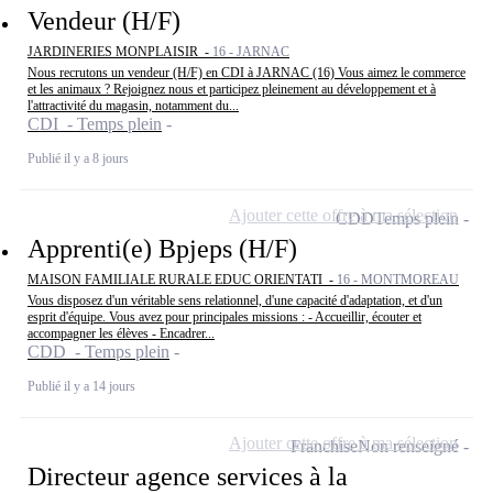
Vendeur (H/F)
JARDINERIES MONPLAISIR -
16 - JARNAC
Nous recrutons un vendeur (H/F) en CDI à JARNAC (16) Vous aimez le commerce
et les animaux ? Rejoignez nous et participez pleinement au développement et à
l'attractivité du magasin, notamment du...
CDI - Temps plein
Publié il y a 8 jours
Ajouter cette offre à ma sélection
CDD
Temps plein
Apprenti(e) Bpjeps (H/F)
MAISON FAMILIALE RURALE EDUC ORIENTATI -
16 - MONTMOREAU
Vous disposez d'un véritable sens relationnel, d'une capacité d'adaptation, et d'un
esprit d'équipe. Vous avez pour principales missions : - Accueillir, écouter et
accompagner les élèves - Encadrer...
CDD - Temps plein
Publié il y a 14 jours
Ajouter cette offre à ma sélection
Franchise
Non renseigné
Directeur agence services à la