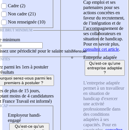
Cap emploi et ses
Cadre (2)
partenaires pour ses
actions concrètes en
Non cadre (21)
faveur du recrutement,
Non renseignée (10)
de l’intégration et de
l’accompagnement de
IRE BRUT MINIMUM
ses collaborateurs en
situation de handicap.
re minimum
Pour en savoir plus,
consultez cet article
.
ssez une périodicité pour le salaire saisi
Entreprise adaptée
NITÉS
Qu'est-ce qu'une
z parmi les 1ers à postuler
entreprise adaptée
résultats
?
urquoi serez-vous parmi les
L'entreprise adaptée
premiers à postuler ?
permet à un travailleur
es de plus de 15 jours,
en situation de
tant moins de 4 candidatures
handicap d'exercer
t France Travail est informé)
une activité
ICAP
professionnelle dans
des conditions
Employeur handi-
adaptées à ses
engagé
capacités. Pour en
Qu'est-ce qu'un
savoir plus,
consultez