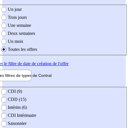
e création de l'offre
Un jour
Trois jours
Une semaine
Deux semaines
Un mois
Toutes les offres
er
le filtre de date de création de l'offre
les filtres de types de
Contrat
de contrat
CDI (9)
CDD (15)
Intérim (6)
CDI Intérimaire
Saisonnier