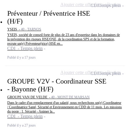
Ajouter cette offre à ma sélection
CDI
Temps plein
Préventeur / Préventrice HSE
(H/F)
YSEIS -
40 - TARNOS
YSEIS, société de conseil forte de plus de 23 ans d'expertise dans les domaines de
la prévention des risques HSE/QSE, de la coordination SPS et de la formation,
recrute un(e) Préventeur(trice) HSE en...
CDI - Temps plein
Publié il y a 17 jours
Ajouter cette offre à ma sélection
CDI
Temps plein
GROUPE V2V - Coordinateur SSE
- Bayonne (H/F)
GROUPE VAN DE VELDE -
40 - MONT DE MARSAN
Dans le cadre d'un remplacement d'un salarié, nous recherchons un(e) Coordinateur
/ Coordinatrice Santé, Sécurité et Environnement en CDD de 11 mois. Les missions
du poste : 1. Sécurité - Animer la...
CDI - Temps plein
Publié il y a 27 jours