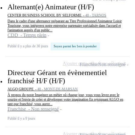
Alternant(e) Animateur (H/F)
CENTER BUSINESS SCHOOL BY SELFORME -
40 - TARNOS
Dans le cadre d'une alternance préparant au Titre Professionnel Animateur Loisir
Tourisme, vous intégrerez notre entreprise partenaire spécialisée dans l'accueil et
l'animation auprès d'un public...
CDD - Temps plein
Publié il y a plus de 30 jours
Soyez parmi les 1ers à postuler
Ajouter cette offre à ma sélection
Franchise
Non renseigné
Directeur Gérant en évènementiel
franchisé H/F (H/F)
ALGO GROUPE -
40 - MONT-DE-MARSAN
À propos du poste Imaginez un métier où chaque jour, vous vous levez avec le
sourire et l'envie de créer et développer votre imagination En rejoignant ALGO en
tant que franchisé, vous aurez...
Franchise - Non renseigné
Publié il y a 9 jours
Ajouter cette offre à ma sélection
Franchise
Non renseigné