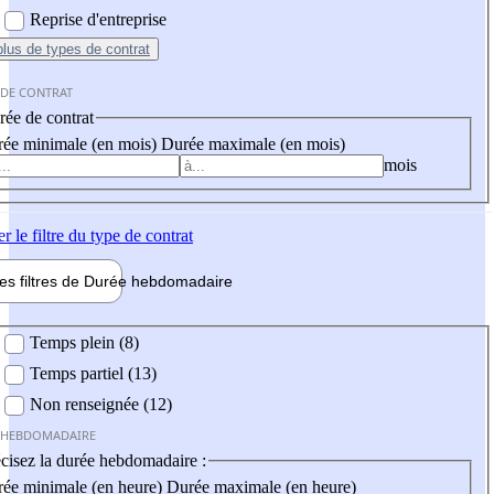
Reprise d'entreprise
plus
de types de contrat
 DE CONTRAT
ée de contrat
ée minimale (en mois)
Durée maximale (en mois)
mois
er
le filtre du type de contrat
les filtres de
Durée hebdo
madaire
 hebdomadaire
Temps plein (8)
Temps partiel (13)
Non renseignée (12)
 HEBDOMADAIRE
cisez la durée hebdomadaire :
ée minimale (en heure)
Durée maximale (en heure)