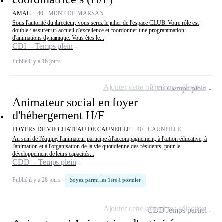
AMAC -
40 - MONT-DE-MARSAN
Sous l'autorité du directeur, vous serez le pilier de l'espace CLUB. Votre rôle est
double : assurer un accueil d'excellence et coordonner une programmation
d'animations dynamique. Vous êtes le...
CDI - Temps plein
Publié il y a 16 jours
Ajouter cette offre à ma sélection
CDD
Temps plein
Animateur social en foyer
d'hébergement H/F
FOYERS DE VIE CHATEAU DE CAUNEILLE -
40 - CAUNEILLE
Au sein de l'équipe, l'animateur participe à l'accompagnement, à l'action éducative, à
l'animation et à l'organisation de la vie quotidienne des résidents, pour le
développement de leurs capacités...
CDD - Temps plein
Publié il y a 28 jours
Soyez parmi les 1ers à postuler
Ajouter cette offre à ma sélection
CDD
Temps partiel