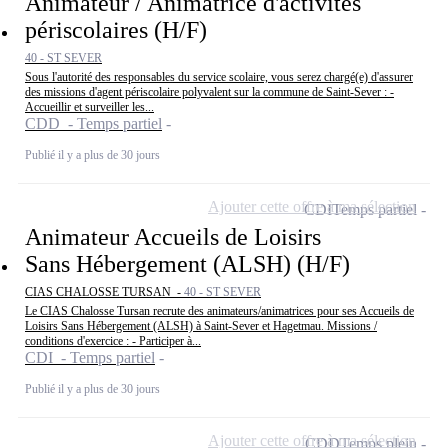
Animateur / Animatrice d'activités
périscolaires (H/F)
40 - ST SEVER
Sous l'autorité des responsables du service scolaire, vous serez chargé(e) d'assurer
des missions d'agent périscolaire polyvalent sur la commune de Saint-Sever : -
Accueillir et surveiller les...
CDD - Temps partiel
Publié il y a plus de 30 jours
Ajouter cette offre à ma sélection
CDI
Temps partiel
Animateur Accueils de Loisirs
Sans Hébergement (ALSH) (H/F)
CIAS CHALOSSE TURSAN -
40 - ST SEVER
Le CIAS Chalosse Tursan recrute des animateurs/animatrices pour ses Accueils de
Loisirs Sans Hébergement (ALSH) à Saint-Sever et Hagetmau. Missions /
conditions d'exercice : - Participer à...
CDI - Temps partiel
Publié il y a plus de 30 jours
Ajouter cette offre à ma sélection
CDD
Temps plein