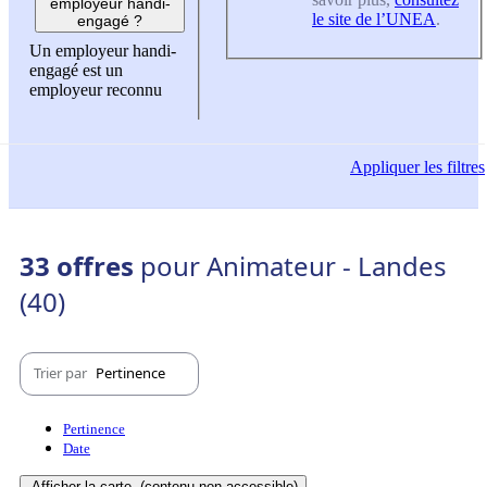
employeur handi-
le site de l’UNEA
.
engagé ?
Un employeur handi-
engagé est un
employeur reconnu
Appliquer
les filtres
33 offres
pour Animateur - Landes
(40)
Trier par
Pertinence
Pertinence
Date
Afficher la carte
(contenu non-accessible)