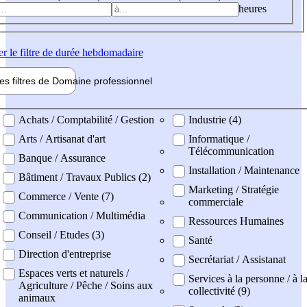
heures
er
le filtre de durée hebdomadaire
les filtres de
Domaine pro
fessionnel
ne professionel
Achats / Comptabilité / Gestion
Industrie (4)
Arts / Artisanat d'art
Informatique /
Télécommunication
Banque / Assurance
Installation / Maintenance
Bâtiment / Travaux Publics (2)
Marketing / Stratégie
Commerce / Vente (7)
commerciale
Communication / Multimédia
Ressources Humaines
Conseil / Etudes (3)
Santé
Direction d'entreprise
Secrétariat / Assistanat
Espaces verts et naturels /
Services à la personne / à l
Agriculture / Pêche / Soins aux
collectivité (9)
animaux