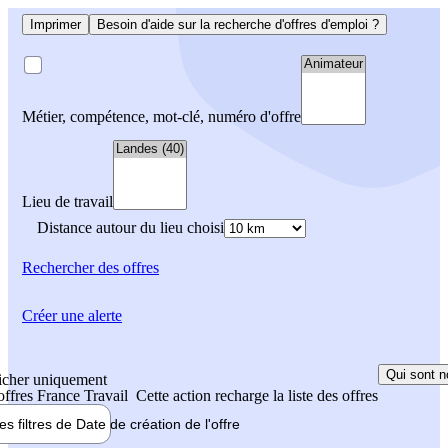
Imprimer
Besoin d'aide sur la recherche d'offres d'emploi ?
Métier, compétence, mot-clé, numéro d'offre
Lieu de travail
Distance autour du lieu choisi
Rechercher
des offres
Créer une alerte
Qui sont n
icher uniquement
 offres France Travail
Cette action recharge la liste des offres
les filtres de
Date de création
de l'offre