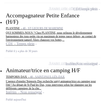
Ajouter cette offre à ma sélection
CDI
Temps plein
Accompagnateur Petite Enfance
(H/F)
PLANTINE -
40 - ST GEOURS DE MAREMNE
QUI SOMMES-NOUS ? Chez PLANTINE, nous prônons le développement
harmonieux des tous-petits via un maximum de temps passe dehors, au contact de
l'environnement naturel. Alors chaussez vos bottes,...
CDI - Temps plein
Publié il y a plus de 30 jours
Ajouter cette offre à ma sélection
Intérim
Non renseigné
Animateur/trice en camping H/F
TEMPORIS DAX -
40 - SAINT-PAUL-LÈS-DAX
L'agence d'emploi Temporis Dax recherche un(e) animateur/trice en camping pour
l'été ! Au départ de St Paul les Dax, vous intervenez selon lpe planning sur les
défférents campings de la côte...
Intérim - Non renseigné
Publié aujourd'hui