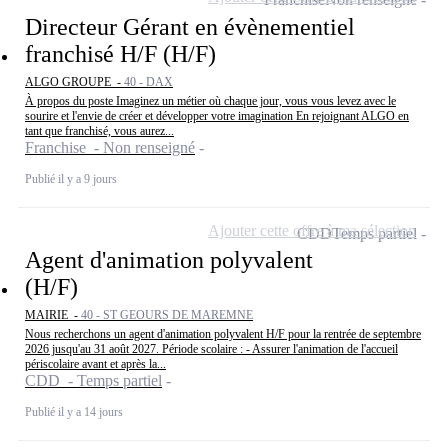
Directeur Gérant en évènementiel
franchisé H/F (H/F)
ALGO GROUPE -
40 - DAX
À propos du poste Imaginez un métier où chaque jour, vous vous levez avec le
sourire et l'envie de créer et développer votre imagination En rejoignant ALGO en
tant que franchisé, vous aurez...
Franchise - Non renseigné
Publié il y a 9 jours
Ajouter cette offre à ma sélection
CDD
Temps partiel
Agent d'animation polyvalent
(H/F)
MAIRIE -
40 - ST GEOURS DE MAREMNE
Nous recherchons un agent d'animation polyvalent H/F pour la rentrée de septembre
2026 jusqu'au 31 août 2027. Période scolaire : - Assurer l'animation de l'accueil
périscolaire avant et après la...
CDD - Temps partiel
Publié il y a 14 jours