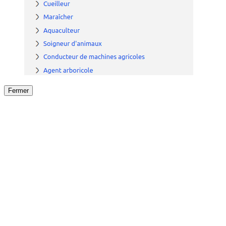
Fermer
Fermer
le détail de l'offre
/
Offre
sur
Offre précéden