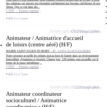
des solutions sur mesure qui répondent parfaitement aux besoins spécifiques de nos
clients. Que ce soit dans des...
CDD - Temps partiel
Publié il y a 2 jours
Ajouter cette offre à ma sélection
CDD
Temps partiel
Animateur / Animatrice d'accueil
de loisirs (centre aéré) (H/F)
MAIRIE SAINT JULIEN EN BORN -
40 - SAINT-JULIEN-EN-BORN
Notre structure accueille les enfants tout au long de l'année dans un environnement
bienveillant, dynamique et sécurisé. Chaque jour, 120 enfants sont accueillis sur le
temps de la pause méridienne,...
CDD - Temps partiel
Publié il y a 7 jours
Ajouter cette offre à ma sélection
CDI
Temps plein
Animateur coordinateur
socioculturel / Animatrice
coordinatrice s (H/F)