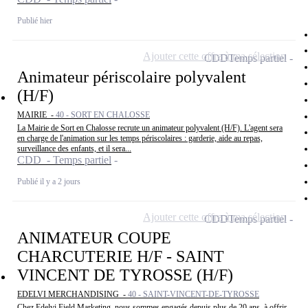
Publié hier
Ajouter cette offre à ma sélection
CDD
Temps partiel
Animateur périscolaire polyvalent
(H/F)
MAIRIE -
40 - SORT EN CHALOSSE
La Mairie de Sort en Chalosse recrute un animateur polyvalent (H/F). L'agent sera
en charge de l'animation sur les temps périscolaires : garderie, aide au repas,
surveillance des enfants, et il sera...
CDD - Temps partiel
Publié il y a 2 jours
Ajouter cette offre à ma sélection
CDD
Temps partiel
ANIMATEUR COUPE
CHARCUTERIE H/F - SAINT
VINCENT DE TYROSSE (H/F)
EDELVI MERCHANDISING -
40 - SAINT-VINCENT-DE-TYROSSE
Chez Edelvi Field Marketing, nous sommes engagés depuis plus de 20 ans, à offrir