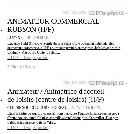
Ajouter cette offre à ma sélection
CDD
Temps partiel
ANIMATEUR COMMERCIAL
RUBSON (H/F)
L'UZYNE -
68 - COLMAR
L'agence Field & People recrute dans le cadre d'une opération nationale, des
animateurs commerciaux H/F pour une opération en magasin de bricolage sur le
produit « Mastic No Cutter System...
CDD - Temps partiel
Publié il y a 9 jours
Ajouter cette offre à ma sélection
CDD
Temps partiel
Animateur / Animatrice d'accueil
de loisirs (centre de loisirs) (H/F)
CENTRE SOCIOCULTUREL COREAL -
68 - WITTENHEIM
Dans le cadre de son projet social, vous rejoignez l'équipe Enfance/Jeunesse du
Centre socioculturel. Celui-ci accueille annuellement plus d'un millier d'usagers,
public originaire de toute la Ville...
CDD - Temps partiel