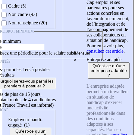
Cap emploi et ses
Cadre (5)
partenaires pour ses
actions concrètes en
Non cadre (93)
faveur du recrutement,
Non renseignée (20)
de l’intégration et de
l’accompagnement de
IRE BRUT MINIMUM
ses collaborateurs en
situation de handicap.
re minimum
Pour en savoir plus,
consultez cet article
.
ssez une périodicité pour le salaire saisi
Entreprise adaptée
NITÉS
Qu'est-ce qu'une
z parmi les 1ers à postuler
entreprise adaptée
résultats
?
urquoi serez-vous parmi les
L'entreprise adaptée
premiers à postuler ?
permet à un travailleur
es de plus de 15 jours,
en situation de
tant moins de 4 candidatures
handicap d'exercer
t France Travail est informé)
une activité
ICAP
professionnelle dans
des conditions
Employeur handi-
adaptées à ses
engagé (1)
capacités. Pour en
Qu'est-ce qu'un
savoir plus,
consultez