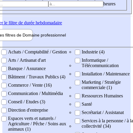
heures
er
le filtre de durée hebdomadaire
les filtres de
Domaine pro
fessionnel
ne professionel
Achats / Comptabilité / Gestion
Industrie (4)
Arts / Artisanat d'art
Informatique /
Télécommunication
Banque / Assurance
Installation / Maintenance
Bâtiment / Travaux Publics (4)
Marketing / Stratégie
Commerce / Vente (16)
commerciale (1)
Communication / Multimédia
Ressources Humaines
Conseil / Etudes (3)
Santé
Direction d'entreprise
Secrétariat / Assistanat
Espaces verts et naturels /
Services à la personne / à l
Agriculture / Pêche / Soins aux
collectivité (34)
animaux (1)