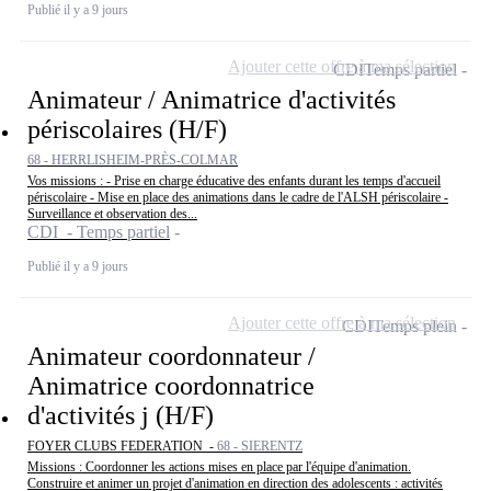
Publié il y a 9 jours
Ajouter cette offre à ma sélection
CDI
Temps partiel
Animateur / Animatrice d'activités
périscolaires (H/F)
68 - HERRLISHEIM-PRÈS-COLMAR
Vos missions : - Prise en charge éducative des enfants durant les temps d'accueil
périscolaire - Mise en place des animations dans le cadre de l'ALSH périscolaire -
Surveillance et observation des...
CDI - Temps partiel
Publié il y a 9 jours
Ajouter cette offre à ma sélection
CDI
Temps plein
Animateur coordonnateur /
Animatrice coordonnatrice
d'activités j (H/F)
FOYER CLUBS FEDERATION -
68 - SIERENTZ
Missions : Coordonner les actions mises en place par l'équipe d'animation.
Construire et animer un projet d'animation en direction des adolescents : activités