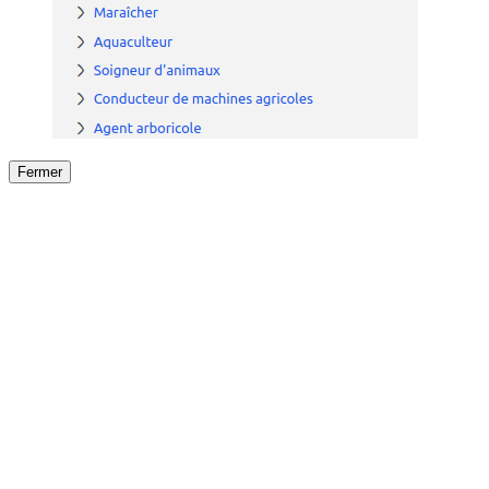
Fermer
Fermer
le détail de l'offre
/
Offre
sur
Offre précéden