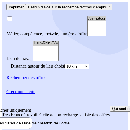
Imprimer
Besoin d'aide sur la recherche d'offres d'emploi ?
Métier, compétence, mot-clé, numéro d'offre
Lieu de travail
Distance autour du lieu choisi
Rechercher
des offres
Créer une alerte
Qui sont n
icher uniquement
 offres France Travail
Cette action recharge la liste des offres
les filtres de
Date de création
de l'offre