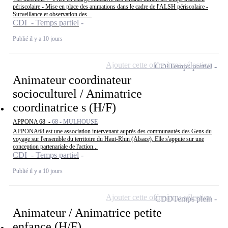
périscolaire - Mise en place des animations dans le cadre de l'ALSH périscolaire -
Surveillance et observation des...
CDI - Temps partiel
Publié il y a 10 jours
Ajouter cette offre à ma sélection
CDI
Temps partiel
Animateur coordinateur
socioculturel / Animatrice
coordinatrice s (H/F)
APPONA 68 -
68 - MULHOUSE
APPONA68 est une association intervenant auprès des communautés des Gens du
voyage sur l'ensemble du territoire du Haut-Rhin (Alsace). Elle s'appuie sur une
conception partenariale de l'action...
CDI - Temps partiel
Publié il y a 10 jours
Ajouter cette offre à ma sélection
CDD
Temps plein
Animateur / Animatrice petite
enfance (H/F)