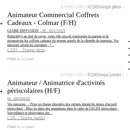
Ajouter cette offre à ma sélection
CDD
Temps plein
Animateur Commercial Coffrets
Cadeaux - Colmar (F/H)
GLOBE DIFFUSION -
68 - HOUSSEN
Rattaché(e) au chef de rayon, votre rôle sera de représenter la marque et de
promouvoir les coffrets cadeaux du groupe auprès de la clientèle du magasin. Vos
missions seront les suivantes : *...
CDD - Temps plein
Publié il y a 2 jours
Ajouter cette offre à ma sélection
CDI
Temps partiel
Animateur / Animatrice d'activités
périscolaires (H/F)
68 - BIESHEIM
Vos missions : - Prise en charge éducative des enfants durant les temps d'accueil
périscolaire - Mise en place des animations dans le cadre de l'ALSH périscolaire -
Surveillance et observation des...
CDI - Temps partiel
Publié il y a 5 jours