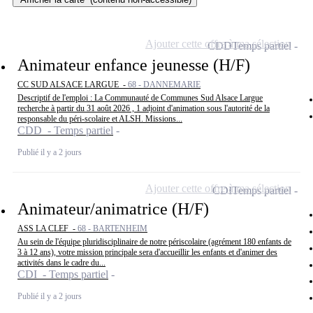
Ajouter cette offre à ma sélection
CDD
Temps partiel
Animateur enfance jeunesse (H/F)
CC SUD ALSACE LARGUE -
68 - DANNEMARIE
Descriptif de l'emploi : La Communauté de Communes Sud Alsace Largue
recherche à partir du 31 août 2026 , 1 adjoint d'animation sous l'autorité de la
responsable du péri-scolaire et ALSH. Missions...
CDD - Temps partiel
Publié il y a 2 jours
Ajouter cette offre à ma sélection
CDI
Temps partiel
Animateur/animatrice (H/F)
ASS LA CLEF -
68 - BARTENHEIM
Au sein de l'équipe pluridisciplinaire de notre périscolaire (agrément 180 enfants de
3 à 12 ans), votre mission principale sera d'accueillir les enfants et d'animer des
activités dans le cadre du...
CDI - Temps partiel
Publié il y a 2 jours