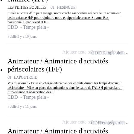
LES PETITES BOUILLES -
68 - HESINGUE
Située au cœur d'un petit village, notre crèche associative recherche un animateur
petite enfance H/F pour rejoindre notre équipe chaleureuse. Si vous êtes
passionné(e) par l'éveil et le...
CDD - Temps plein
Publié il y a 10 jours
Ajouter cette offre à ma sélection
CDD
Temps plein
Animateur / Animatrice d'activités
périscolaires (H/F)
68 - LAPOUTROIE
Vos missions : - Prise en charge éducative des enfants durant les temps d'accueil
périscolaire - Mise en place des animations dans le cadre de l'ALSH périscolaire -
Surveillance et observation des...
CDD - Temps plein
Publié il y a 11 jours
Ajouter cette offre à ma sélection
CDI
Temps partiel
Animateur / Animatrice d'activités