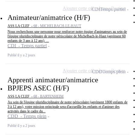
Ajouter cette offre à ma sélection
CDI
Temps partiel
Animateur/animatrice (H/F)
ASS LA CLEF -
68 - MICHELBACH-LE-HAUT
Nous recherchons une personne pour renforcer notre équipe d'animateurs au sein de
l'équipe pluridisciplinaire de notre périscolaire de Michelbach-le-Haut (agrément 60
enfants de 3 ans à 12 ans). ...
CDI - Temps partiel
Publié il y a 2 jours
Ajouter cette offre à ma sélection
CDD
Temps plein
Apprenti animateur/animatrice
BPJEPS ASEC (H/F)
ASS LA CLEF -
68 - BARTENHEIM
Au sein de l'équipe pluridisciplinaire de notre périscolaire (agrément 1800 enfants de
3 à 12 ans), votre mission principale sera d'accueillir les enfants et d'animer des
activités dans le cadre du...
CDD - Temps plein
Publié il y a 2 jours