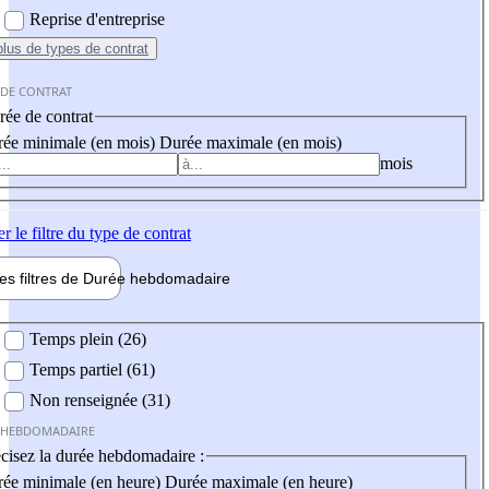
Reprise d'entreprise
plus
de types de contrat
 DE CONTRAT
ée de contrat
ée minimale (en mois)
Durée maximale (en mois)
mois
er
le filtre du type de contrat
les filtres de
Durée hebdo
madaire
 hebdomadaire
Temps plein (26)
Temps partiel (61)
Non renseignée (31)
 HEBDOMADAIRE
cisez la durée hebdomadaire :
ée minimale (en heure)
Durée maximale (en heure)