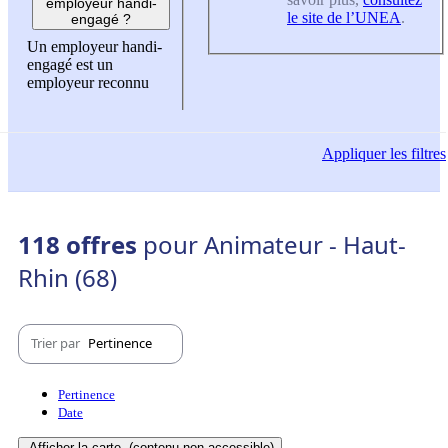
employeur handi-
le site de l’UNEA
.
engagé ?
Un employeur handi-
engagé est un
employeur reconnu
Appliquer
les filtres
118 offres
pour Animateur - Haut-
Rhin (68)
Trier par
Pertinence
Pertinence
Date
Afficher la carte
(contenu non-accessible)