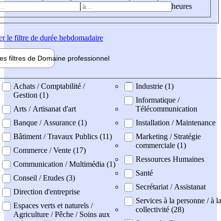
heures
er
le filtre de durée hebdomadaire
les filtres de
Domaine pro
fessionnel
ne professionel
Achats / Comptabilité /
Industrie (1)
Gestion (1)
Informatique /
Arts / Artisanat d'art
Télécommunication
Banque / Assurance (1)
Installation / Maintenance
Bâtiment / Travaux Publics (11)
Marketing / Stratégie
commerciale (1)
Commerce / Vente (17)
Ressources Humaines
Communication / Multimédia (1)
Santé
Conseil / Etudes (3)
Secrétariat / Assistanat
Direction d'entreprise
Services à la personne / à l
Espaces verts et naturels /
collectivité (28)
Agriculture / Pêche / Soins aux