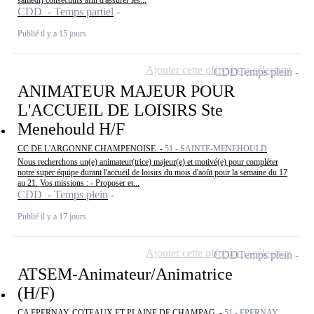
samedi) consécutifs afin d'assurer les...
CDD - Temps partiel
Publié il y a 15 jours
Ajouter cette offre à ma sélection
CDD
Temps plein
ANIMATEUR MAJEUR POUR
L'ACCUEIL DE LOISIRS Ste
Menehould H/F
CC DE L'ARGONNE CHAMPENOISE -
51 - SAINTE-MENEHOULD
Nous recherchons un(e) animateur(trice) majeur(e) et motivé(e) pour compléter
notre super équipe durant l'accueil de loisirs du mois d'août pour la semaine du 17
au 21. Vos missions : - Proposer et...
CDD - Temps plein
Publié il y a 17 jours
Ajouter cette offre à ma sélection
CDD
Temps plein
ATSEM-Animateur/Animatrice
(H/F)
CA EPERNAY, COTEAUX ET PLAINE DE CHAMPAG -
51 - EPERNAY