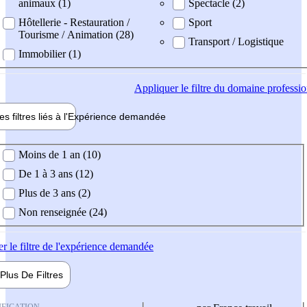
animaux (1)
Spectacle (2)
Hôtellerie - Restauration /
Sport
Tourisme / Animation (28)
Transport / Logistique
Immobilier (1)
Appliquer
le filtre du domaine professi
es filtres liés à l'
Expérience
demandée
ience demandée
Moins de 1 an (10)
De 1 à 3 ans (12)
Plus de 3 ans (2)
Non renseignée (24)
er
le filtre de l'expérience demandée
Plus De
Filtres