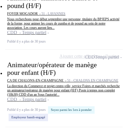
pound (H/F)
FOYER MOGADOR -
51 - LAVANNES
Nous recherchons pour début septembre une personne, titulaire du BPJEPS activité
de la forme, pour animer les cours de zumba et de pound au sein de notre
association. Les cours auront lieu...
CDD - Temps partiel
Publié il y a plus de 30 jours
Ajouter cette offre à ma sélection
CDD
Temps partiel
Animateur/opérateur de manège
pour enfant (H/F)
CA DE CHALONS-EN-CHAMPAGNE -
51 - CHALONS EN CHAMPAGNE
La direction du Commerce et projet centre-ville, service Foires et marchés recherche
un animateur/opérateur de manège pour enfant (H/F) Poste à temps non complet
(10h30) CDD d'un an Sous l'autorité...
CDD - Temps partiel
Publié il y a plus de 30 jours
Soyez parmi les 1ers à postuler
Employeur handi-engagé