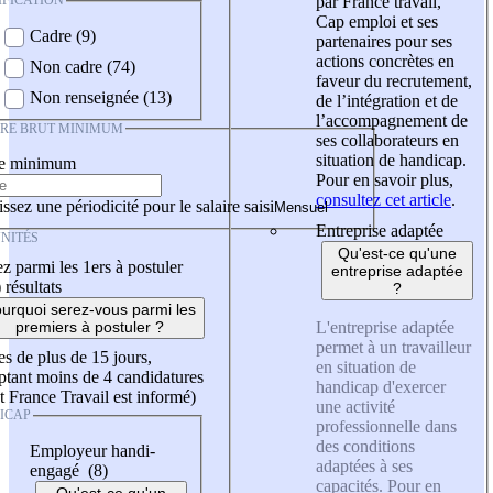
IFICATION
par France travail,
Cap emploi et ses
Cadre (9)
partenaires pour ses
actions concrètes en
Non cadre (74)
faveur du recrutement,
Non renseignée (13)
de l’intégration et de
l’accompagnement de
IRE BRUT MINIMUM
ses collaborateurs en
situation de handicap.
re minimum
Pour en savoir plus,
consultez cet article
.
ssez une périodicité pour le salaire saisi
Entreprise adaptée
NITÉS
Qu'est-ce qu'une
z parmi les 1ers à postuler
entreprise adaptée
)
résultats
?
urquoi serez-vous parmi les
L'entreprise adaptée
premiers à postuler ?
permet à un travailleur
es de plus de 15 jours,
en situation de
tant moins de 4 candidatures
handicap d'exercer
t France Travail est informé)
une activité
ICAP
professionnelle dans
des conditions
Employeur handi-
adaptées à ses
engagé (8)
capacités. Pour en
Qu'est-ce qu'un