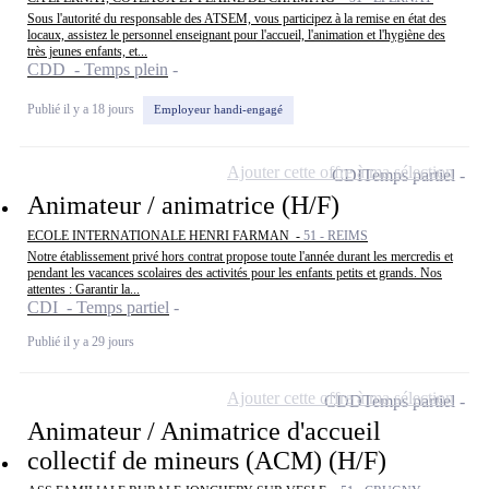
Sous l'autorité du responsable des ATSEM, vous participez à la remise en état des
locaux, assistez le personnel enseignant pour l'accueil, l'animation et l'hygiène des
très jeunes enfants, et...
CDD - Temps plein
Publié il y a 18 jours
Employeur handi-engagé
Ajouter cette offre à ma sélection
CDI
Temps partiel
Animateur / animatrice (H/F)
ECOLE INTERNATIONALE HENRI FARMAN -
51 - REIMS
Notre établissement privé hors contrat propose toute l'année durant les mercredis et
pendant les vacances scolaires des activités pour les enfants petits et grands. Nos
attentes : Garantir la...
CDI - Temps partiel
Publié il y a 29 jours
Ajouter cette offre à ma sélection
CDD
Temps partiel
Animateur / Animatrice d'accueil
collectif de mineurs (ACM) (H/F)