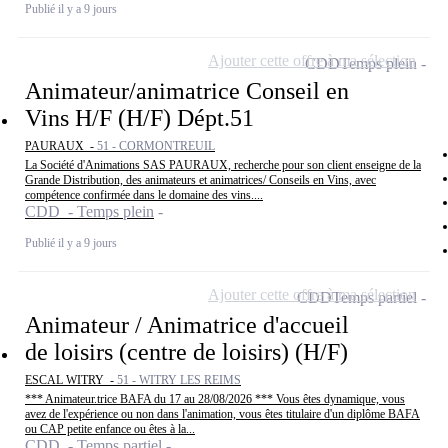
Publié il y a 9 jours
Ajouter cette offre à ma sélection
CDD
Temps plein
Animateur/animatrice Conseil en
Vins H/F (H/F) Dépt.51
PAURAUX -
51 - CORMONTREUIL
La Société d'Animations SAS PAURAUX, recherche pour son client enseigne de la
Grande Distribution, des animateurs et animatrices/ Conseils en Vins, avec
compétence confirmée dans le domaine des vins....
CDD - Temps plein
Publié il y a 9 jours
Ajouter cette offre à ma sélection
CDD
Temps partiel
Animateur / Animatrice d'accueil
de loisirs (centre de loisirs) (H/F)
ESCAL WITRY -
51 - WITRY LES REIMS
*** Animateur.trice BAFA du 17 au 28/08/2026 *** Vous êtes dynamique, vous
avez de l'expérience ou non dans l'animation, vous êtes titulaire d'un diplôme BAFA
ou CAP petite enfance ou êtes à la...
CDD - Temps partiel