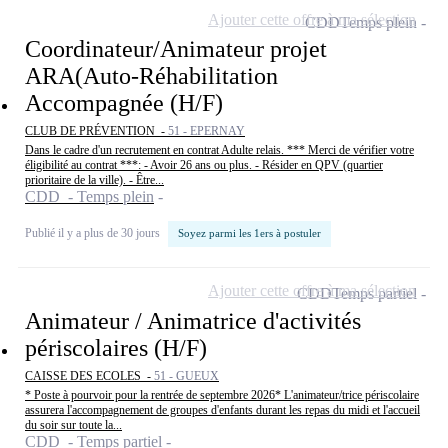
Ajouter cette offre à ma sélection
CDD
Temps plein
Coordinateur/Animateur projet
ARA(Auto-Réhabilitation
Accompagnée (H/F)
CLUB DE PRÉVENTION -
51 - EPERNAY
Dans le cadre d'un recrutement en contrat Adulte relais. *** Merci de vérifier votre
éligibilité au contrat ***: - Avoir 26 ans ou plus. - Résider en QPV (quartier
prioritaire de la ville). - Être...
CDD - Temps plein
Publié il y a plus de 30 jours
Soyez parmi les 1ers à postuler
Ajouter cette offre à ma sélection
CDD
Temps partiel
Animateur / Animatrice d'activités
périscolaires (H/F)
CAISSE DES ECOLES -
51 - GUEUX
* Poste à pourvoir pour la rentrée de septembre 2026* L'animateur/trice périscolaire
assurera l'accompagnement de groupes d'enfants durant les repas du midi et l'accueil
du soir sur toute la...
CDD - Temps partiel