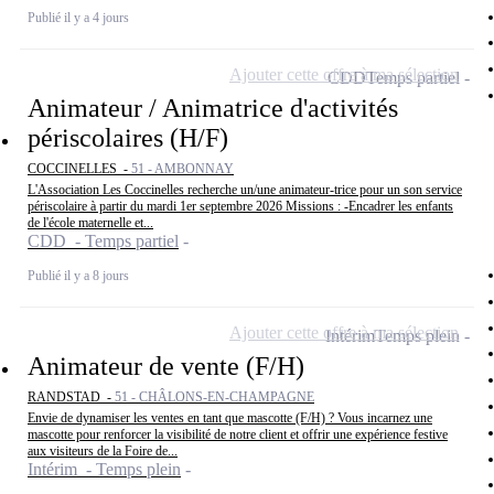
Publié il y a 4 jours
Ajouter cette offre à ma sélection
CDD
Temps partiel
Animateur / Animatrice d'activités
périscolaires (H/F)
COCCINELLES -
51 - AMBONNAY
L'Association Les Coccinelles recherche un/une animateur-trice pour un son service
périscolaire à partir du mardi 1er septembre 2026 Missions : -Encadrer les enfants
de l'école maternelle et...
CDD - Temps partiel
Publié il y a 8 jours
Ajouter cette offre à ma sélection
Intérim
Temps plein
Animateur de vente (F/H)
RANDSTAD -
51 - CHÂLONS-EN-CHAMPAGNE
Envie de dynamiser les ventes en tant que mascotte (F/H) ? Vous incarnez une
mascotte pour renforcer la visibilité de notre client et offrir une expérience festive
aux visiteurs de la Foire de...
Intérim - Temps plein