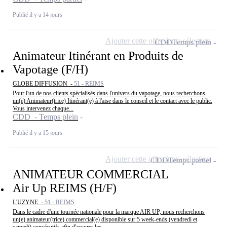
Publié il y a 14 jours
Ajouter cette offre à ma sélection
CDD
Temps plein
Animateur Itinérant en Produits de
Vapotage (F/H)
GLOBE DIFFUSION -
51 - REIMS
Pour l'un de nos clients spécialisés dans l'univers du vapotage, nous recherchons
un(e) Animateur(trice) Itinérant(e) à l'aise dans le conseil et le contact avec le public.
Vous intervenez chaque...
CDD - Temps plein
Publié il y a 15 jours
Ajouter cette offre à ma sélection
CDD
Temps partiel
ANIMATEUR COMMERCIAL
Air Up REIMS (H/F)
L'UZYNE -
51 - REIMS
Dans le cadre d'une tournée nationale pour la marque AIR UP, nous recherchons
un(e) animateur(trice) commercial(e) disponible sur 5 week-ends (vendredi et