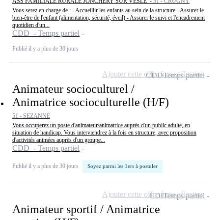
ASS FAMILIALE RURALE JONCHERY SUR VESLE -
51 - CRUGNY
Vous serez en charge de : - Accueillir les enfants au sein de la structure - Assurer le
bien-être de l'enfant (alimentation, sécurité, éveil) - Assurer le suivi et l'encadrement
quotidien d'un...
CDD - Temps partiel
Publié il y a plus de 30 jours
Ajouter cette offre à ma sélection
CDD
Temps partiel
Animateur socioculturel /
Animatrice socioculturelle (H/F)
51 - SEZANNE
Vous occuperez un poste d'animateur/animatrice auprès d'un public adulte, en
situation de handicap. Vous interviendrez à la fois en structure, avec proposition
d'activités animées auprès d'un groupe...
CDD - Temps partiel
Publié il y a plus de 30 jours
Soyez parmi les 1ers à postuler
Ajouter cette offre à ma sélection
CDI
Temps partiel
Animateur sportif / Animatrice