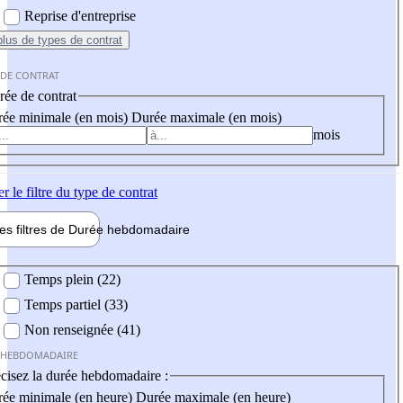
Reprise d'entreprise
plus
de types de contrat
 DE CONTRAT
ée de contrat
ée minimale (en mois)
Durée maximale (en mois)
mois
er
le filtre du type de contrat
les filtres de
Durée hebdo
madaire
 hebdomadaire
Temps plein (22)
Temps partiel (33)
Non renseignée (41)
 HEBDOMADAIRE
cisez la durée hebdomadaire :
ée minimale (en heure)
Durée maximale (en heure)