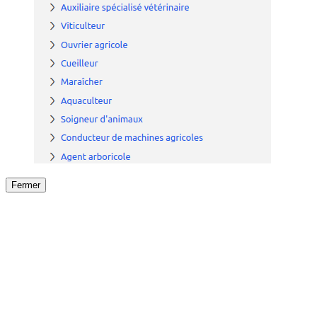
Fermer
Fermer
le détail de l'offre
/
Offre
sur
Offre précéden