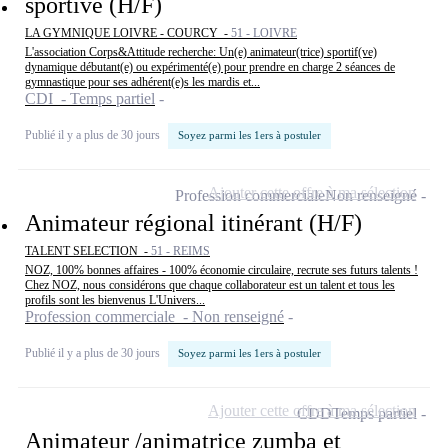
sportive (H/F)
LA GYMNIQUE LOIVRE - COURCY -
51 - LOIVRE
L'association Corps&Attitude recherche: Un(e) animateur(trice) sportif(ve)
dynamique débutant(e) ou expérimenté(e) pour prendre en charge 2 séances de
gymnastique pour ses adhérent(e)s les mardis et...
CDI - Temps partiel
Publié il y a plus de 30 jours
Soyez parmi les 1ers à postuler
Ajouter cette offre à ma sélection
Profession commerciale
Non renseigné
Animateur régional itinérant (H/F)
TALENT SELECTION -
51 - REIMS
NOZ, 100% bonnes affaires - 100% économie circulaire, recrute ses futurs talents !
Chez NOZ, nous considérons que chaque collaborateur est un talent et tous les
profils sont les bienvenus L'Univers...
Profession commerciale - Non renseigné
Publié il y a plus de 30 jours
Soyez parmi les 1ers à postuler
Ajouter cette offre à ma sélection
CDD
Temps partiel
Animateur /animatrice zumba et