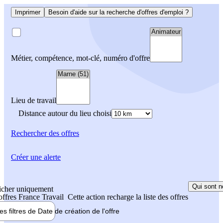
Imprimer
Besoin d'aide sur la recherche d'offres d'emploi ?
Métier, compétence, mot-clé, numéro d'offre
Lieu de travail
Distance autour du lieu choisi
Rechercher
des offres
Créer une alerte
Qui sont n
icher uniquement
 offres France Travail
Cette action recharge la liste des offres
les filtres de
Date de création
de l'offre