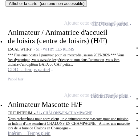
Afficher la carte
(contenu non-accessible)
Ajouter cette offre à ma sélection
CDD
Temps partiel
Animateur / Animatrice d'accueil
de loisirs (centre de loisirs) (H/F)
ESCAL WITRY -
51 - WITRY LES REIMS
*** Plusieurs postes à pourvoir pour les mercredis, saison 2025-2026 *** Vous
êtes dynamique, vous avez de l'expérience ou non dans l'animation, vous êtes
titulaire d'un diplôme BAFA ou CAP petite...
CDD - Temps partiel
Publié hier
Ajouter cette offre à ma sélection
Intérim
Temps plein
Animateur Mascotte H/F
CRIT INTERIM -
51 - CHÂLONS-EN-CHAMPAGNE
Nous recherchons pour notre client, un.e animateur.trice mascotte pour une mission
en intérim d'une semaine à CHALONS EN CHAMPAGNE. - Animer une mascotte
lors de la foire de Chalons en Champagne -...
Intérim - Temps plein