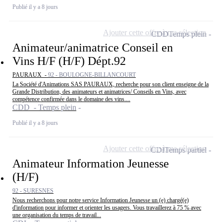
Publié il y a 8 jours
Ajouter cette offre à ma sélection
CDD
Temps plein
Animateur/animatrice Conseil en
Vins H/F (H/F) Dépt.92
PAURAUX -
92 - BOULOGNE-BILLANCOURT
La Société d'Animations SAS PAURAUX, recherche pour son client enseigne de la
Grande Distribution, des animateurs et animatrices/ Conseils en Vins, avec
compétence confirmée dans le domaine des vins....
CDD - Temps plein
Publié il y a 8 jours
Ajouter cette offre à ma sélection
CDI
Temps partiel
Animateur Information Jeunesse
(H/F)
92 - SURESNES
Nous recherchons pour notre service Information Jeunesse un (e) chargé(e)
d'information pour informer et orienter les usagers. Vous travaillerez à 75 % avec
une organisation du temps de travail...