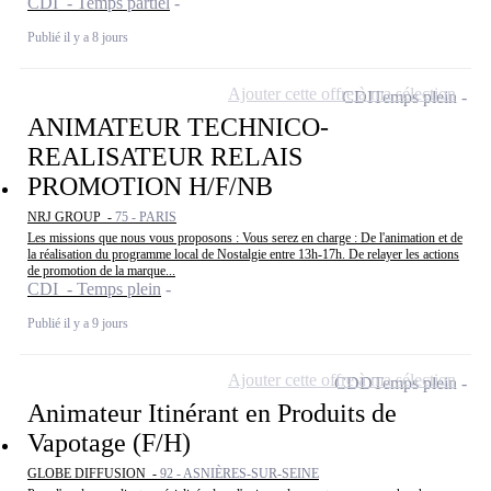
CDI - Temps partiel
Publié il y a 8 jours
Ajouter cette offre à ma sélection
CDI
Temps plein
ANIMATEUR TECHNICO-
REALISATEUR RELAIS
PROMOTION H/F/NB
NRJ GROUP -
75 - PARIS
Les missions que nous vous proposons : Vous serez en charge : De l'animation et de
la réalisation du programme local de Nostalgie entre 13h-17h. De relayer les actions
de promotion de la marque...
CDI - Temps plein
Publié il y a 9 jours
Ajouter cette offre à ma sélection
CDD
Temps plein
Animateur Itinérant en Produits de
Vapotage (F/H)
GLOBE DIFFUSION -
92 - ASNIÈRES-SUR-SEINE