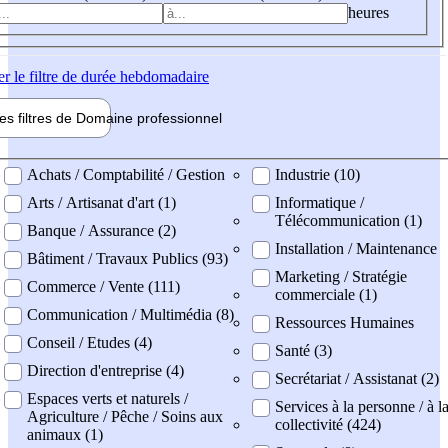
heures
er
le filtre de durée hebdomadaire
les filtres de
Domaine pro
fessionnel
ne professionel
Achats / Comptabilité / Gestion
Industrie (10)
Arts / Artisanat d'art (1)
Informatique /
Télécommunication (1)
Banque / Assurance (2)
Installation / Maintenance
Bâtiment / Travaux Publics (93)
Marketing / Stratégie
Commerce / Vente (111)
commerciale (1)
Communication / Multimédia (8)
Ressources Humaines
Conseil / Etudes (4)
Santé (3)
Direction d'entreprise (4)
Secrétariat / Assistanat (2)
Espaces verts et naturels /
Services à la personne / à l
Agriculture / Pêche / Soins aux
collectivité (424)
animaux (1)