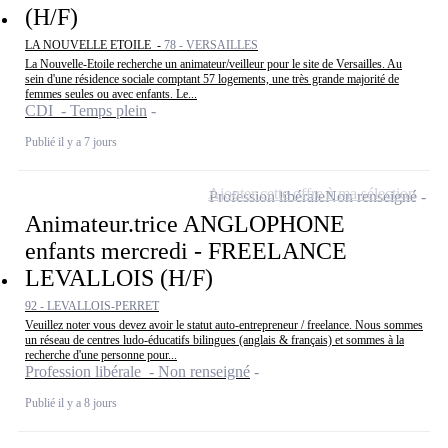
(H/F)
LA NOUVELLE ETOILE -
78 - VERSAILLES
La Nouvelle-Etoile recherche un animateur/veilleur pour le site de Versailles. Au
sein d'une résidence sociale comptant 57 logements, une très grande majorité de
femmes seules ou avec enfants. Le...
CDI - Temps plein
Publié il y a 7 jours
Ajouter cette offre à ma sélection
Profession libérale
Non renseigné
Animateur.trice ANGLOPHONE
enfants mercredi - FREELANCE
LEVALLOIS (H/F)
92 - LEVALLOIS-PERRET
Veuillez noter vous devez avoir le statut auto-entrepreneur / freelance. Nous sommes
un réseau de centres ludo-éducatifs bilingues (anglais & français) et sommes à la
recherche d'une personne pour...
Profession libérale - Non renseigné
Publié il y a 8 jours