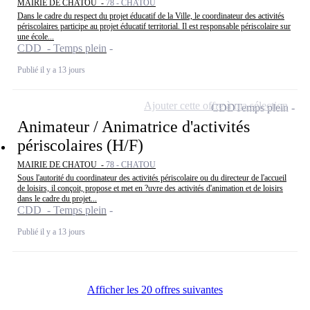
MAIRIE DE CHATOU -
78 - CHATOU
Dans le cadre du respect du projet éducatif de la Ville, le coordinateur des activités
périscolaires participe au projet éducatif territorial. Il est responsable périscolaire sur
une école...
CDD - Temps plein
Publié il y a 13 jours
Ajouter cette offre à ma sélection
CDD
Temps plein
Animateur / Animatrice d'activités
périscolaires (H/F)
MAIRIE DE CHATOU -
78 - CHATOU
Sous l'autorité du coordinateur des activités périscolaire ou du directeur de l'accueil
de loisirs, il conçoit, propose et met en ?uvre des activités d'animation et de loisirs
dans le cadre du projet...
CDD - Temps plein
Publié il y a 13 jours
Afficher les 20 offres suivantes