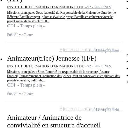
INSTITUT DE FORMATION D'ANIMATION ET DE -
92 - SURESNES
Missions principales Sous l'autorité du Responsable de la Maison de Quartier, le
Référent Famille conçoit, pilote et évalue le projet Famille en cohérence avec le
projet social de la structure. Il...
CDI - Temps plein
Publié il y a 7 jours
Ajouter cette offre à ma sélection
CDI
Temps plein
Animateur(trice) Jeunesse (H/F)
INSTITUT DE FORMATION D'ANIMATION ET DE -
92 - SURESNES
Missions principales : Sous l'autorité du responsable de la structure, j'assure
l'accueil, l'encadrement et l'animation des jeunes, tout en concevant et en pilotant des
projets éducatifs, culturels,...
CDI - Temps plein
Publié il y a 7 jours
Ajouter cette offre à ma sélection
CDI
Temps plein
Animateur / Animatrice de
convivialité en structure d'accueil