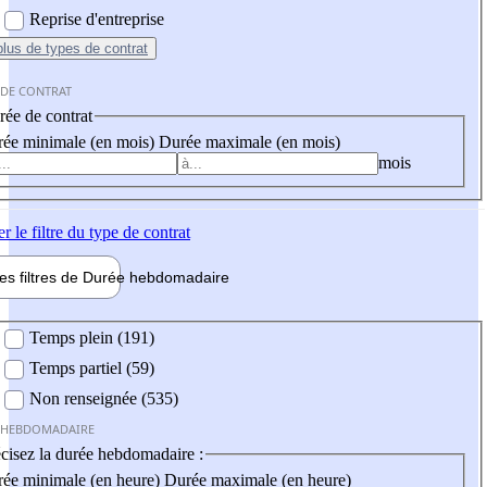
Reprise d'entreprise
plus
de types de contrat
 DE CONTRAT
ée de contrat
ée minimale (en mois)
Durée maximale (en mois)
mois
er
le filtre du type de contrat
les filtres de
Durée hebdo
madaire
 hebdomadaire
Temps plein (191)
Temps partiel (59)
Non renseignée (535)
 HEBDOMADAIRE
cisez la durée hebdomadaire :
ée minimale (en heure)
Durée maximale (en heure)