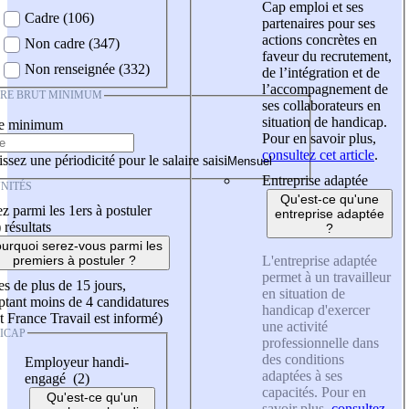
Cap emploi et ses
Cadre (106)
partenaires pour ses
actions concrètes en
Non cadre (347)
faveur du recrutement,
Non renseignée (332)
de l’intégration et de
l’accompagnement de
IRE BRUT MINIMUM
ses collaborateurs en
situation de handicap.
re minimum
Pour en savoir plus,
consultez cet article
.
ssez une périodicité pour le salaire saisi
Entreprise adaptée
NITÉS
Qu'est-ce qu'une
z parmi les 1ers à postuler
entreprise adaptée
)
résultats
?
urquoi serez-vous parmi les
L'entreprise adaptée
premiers à postuler ?
permet à un travailleur
es de plus de 15 jours,
en situation de
tant moins de 4 candidatures
handicap d'exercer
t France Travail est informé)
une activité
ICAP
professionnelle dans
des conditions
Employeur handi-
adaptées à ses
engagé (2)
capacités. Pour en
Qu'est-ce qu'un
savoir plus,
consultez