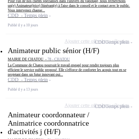
Pour l'un de nos clients spécialisés dans l'univers du vapotage, nous recherchons
un(e) Animateur(trice) Itinérant(e) à l'aise dans le conseil et le contact avec le public.
Vous intervenez chaque...
CDD - Temps plein
Publié il y a 10 jours
Ajouter cette offre à ma sélection
CDD
Temps plein
Animateur public sénior (H/F)
MAIRIE DE CHATOU -
78 - CHATOU
La Commune de Chatou poursuit le travail engagé pour rendre toujours plus
efficient le service public proposé. Elle s'efforce de conforter les acquis tout en se
projetant dans un futur innovant qui...
CDD - Temps plein
Publié il y a 13 jours
Ajouter cette offre à ma sélection
CDD
Temps plein
Animateur coordonnateur /
Animatrice coordonnatrice
d'activités j (H/F)