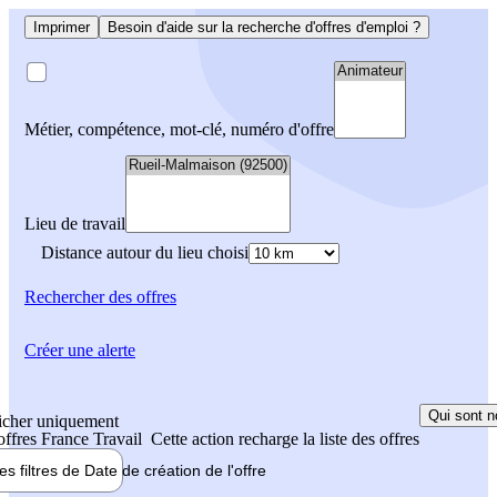
Imprimer
Besoin d'aide sur la recherche d'offres d'emploi ?
Métier, compétence, mot-clé, numéro d'offre
Lieu de travail
Distance autour du lieu choisi
Rechercher
des offres
Créer une alerte
Qui sont n
icher uniquement
 offres France Travail
Cette action recharge la liste des offres
les filtres de
Date de création
de l'offre