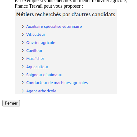
Par exemple si vous cherchez un métier d'ouvrier agricole,
France Travail peut vous proposer :
Fermer
Fermer
le détail de l'offre
/
Offre
sur