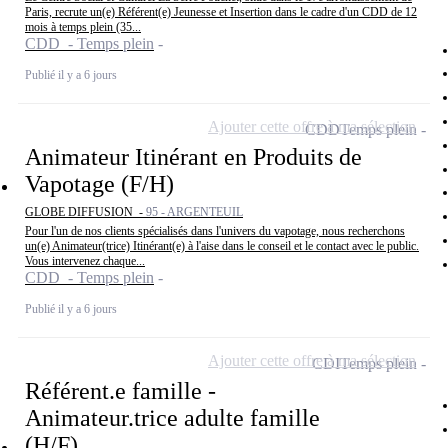
Paris, recrute un(e) Référent(e) Jeunesse et Insertion dans le cadre d'un CDD de 12
mois à temps plein (35...
CDD - Temps plein
Publié il y a 6 jours
Ajouter cette offre à ma sélection
CDD
Temps plein
Animateur Itinérant en Produits de
Vapotage (F/H)
GLOBE DIFFUSION -
95 - ARGENTEUIL
Pour l'un de nos clients spécialisés dans l'univers du vapotage, nous recherchons
un(e) Animateur(trice) Itinérant(e) à l'aise dans le conseil et le contact avec le public.
Vous intervenez chaque...
CDD - Temps plein
Publié il y a 6 jours
Ajouter cette offre à ma sélection
CDI
Temps plein
Référent.e famille -
Animateur.trice adulte famille
(H/F)