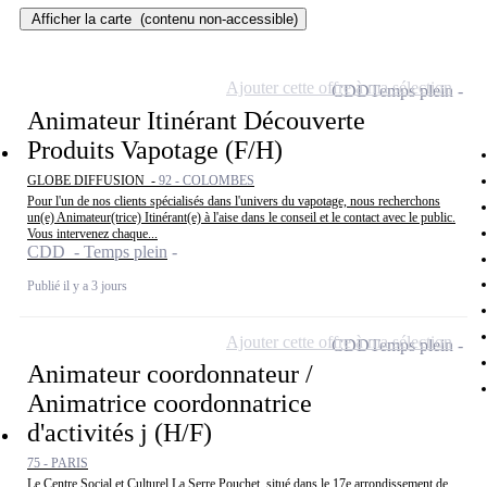
Afficher la carte
(contenu non-accessible)
Ajouter cette offre à ma sélection
CDD
Temps plein
Animateur Itinérant Découverte
Produits Vapotage (F/H)
GLOBE DIFFUSION -
92 - COLOMBES
Pour l'un de nos clients spécialisés dans l'univers du vapotage, nous recherchons
un(e) Animateur(trice) Itinérant(e) à l'aise dans le conseil et le contact avec le public.
Vous intervenez chaque...
CDD - Temps plein
Publié il y a 3 jours
Ajouter cette offre à ma sélection
CDD
Temps plein
Animateur coordonnateur /
Animatrice coordonnatrice
d'activités j (H/F)
75 - PARIS
Le Centre Social et Culturel La Serre Pouchet, situé dans le 17e arrondissement de