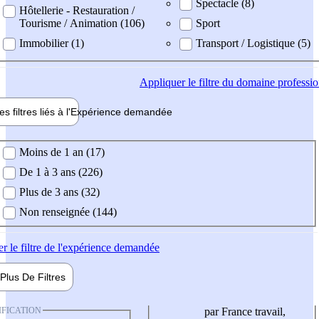
Spectacle (8)
Hôtellerie - Restauration /
Tourisme / Animation (106)
Sport
Immobilier (1)
Transport / Logistique (5)
Appliquer
le filtre du domaine professi
es filtres liés à l'
Expérience
demandée
ience demandée
Moins de 1 an (17)
De 1 à 3 ans (226)
Plus de 3 ans (32)
Non renseignée (144)
er
le filtre de l'expérience demandée
Plus De
Filtres
IFICATION
par France travail,