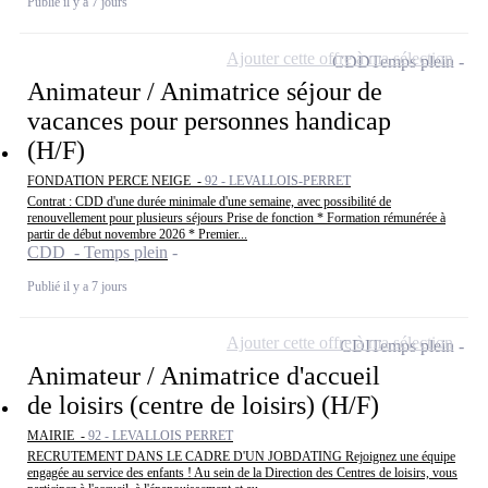
Publié il y a 7 jours
Ajouter cette offre à ma sélection
CDD
Temps plein
Animateur / Animatrice séjour de
vacances pour personnes handicap
(H/F)
FONDATION PERCE NEIGE -
92 - LEVALLOIS-PERRET
Contrat : CDD d'une durée minimale d'une semaine, avec possibilité de
renouvellement pour plusieurs séjours Prise de fonction * Formation rémunérée à
partir de début novembre 2026 * Premier...
CDD - Temps plein
Publié il y a 7 jours
Ajouter cette offre à ma sélection
CDI
Temps plein
Animateur / Animatrice d'accueil
de loisirs (centre de loisirs) (H/F)
MAIRIE -
92 - LEVALLOIS PERRET
RECRUTEMENT DANS LE CADRE D'UN JOBDATING Rejoignez une équipe
engagée au service des enfants ! Au sein de la Direction des Centres de loisirs, vous