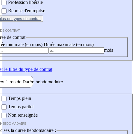
Profession libérale
Reprise d'entreprise
plus
de types de contrat
 DE CONTRAT
ée de contrat
ée minimale (en mois)
Durée maximale (en mois)
mois
er
le filtre du type de contrat
les filtres de
Durée hebdo
madaire
 hebdomadaire
Temps plein
Temps partiel
Non renseignée
 HEBDOMADAIRE
cisez la durée hebdomadaire :