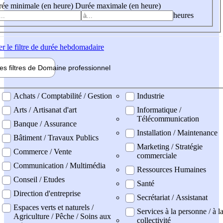
ée minimale (en heure)
Durée maximale (en heure)
heures
er
le filtre de durée hebdomadaire
les filtres de
Domaine pro
fessionnel
ne professionel
Achats / Comptabilité / Gestion
Industrie
Arts / Artisanat d'art
Informatique /
Télécommunication
Banque / Assurance
Installation / Maintenance
Bâtiment / Travaux Publics
Marketing / Stratégie
Commerce / Vente
commerciale
Communication / Multimédia
Ressources Humaines
Conseil / Etudes
Santé
Direction d'entreprise
Secrétariat / Assistanat
Espaces verts et naturels /
Services à la personne / à l
Agriculture / Pêche / Soins aux
collectivité