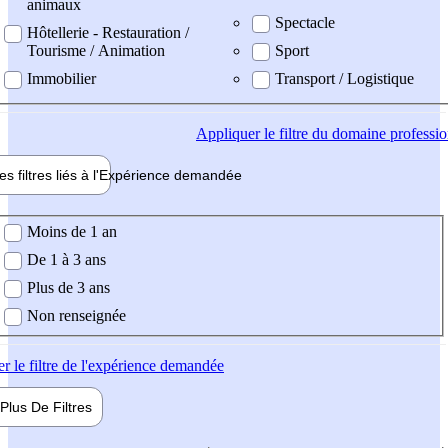
animaux
Spectacle
Hôtellerie - Restauration /
Tourisme / Animation
Sport
Immobilier
Transport / Logistique
Appliquer
le filtre du domaine professi
es filtres liés à l'
Expérience
demandée
ience demandée
Moins de 1 an
De 1 à 3 ans
Plus de 3 ans
Non renseignée
er
le filtre de l'expérience demandée
Plus De
Filtres