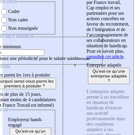
IFICATION
par France travail,
Cap emploi et ses
Cadre
partenaires pour ses
actions concrètes en
Non cadre
faveur du recrutement,
Non renseignée
de l’intégration et de
l’accompagnement de
IRE BRUT MINIMUM
ses collaborateurs en
situation de handicap.
re minimum
Pour en savoir plus,
consultez cet article
.
ssez une périodicité pour le salaire saisi
Entreprise adaptée
NITÉS
Qu'est-ce qu'une
z parmi les 1ers à postuler
entreprise adaptée
?
urquoi serez-vous parmi les
premiers à postuler ?
L'entreprise adaptée
es de plus de 15 jours,
permet à un travailleur
tant moins de 4 candidatures
en situation de
t France Travail est informé)
handicap d'exercer
ICAP
une activité
professionnelle dans
Employeur handi-
des conditions
engagé
adaptées à ses
Qu'est-ce qu'un
capacités. Pour en