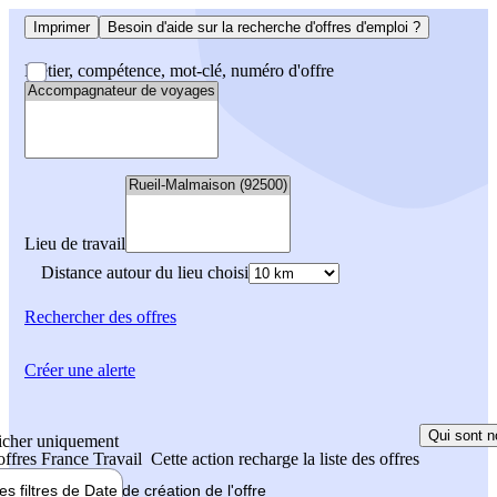
Imprimer
Besoin d'aide sur la recherche d'offres d'emploi ?
Métier, compétence, mot-clé, numéro d'offre
Lieu de travail
Distance autour du lieu choisi
Rechercher
des offres
Créer une alerte
Qui sont n
icher uniquement
 offres France Travail
Cette action recharge la liste des offres
les filtres de
Date de création
de l'offre