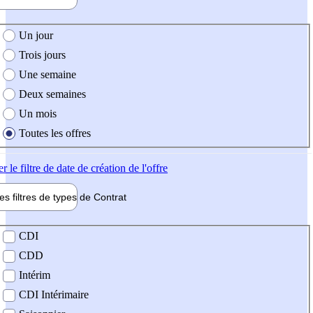
e création de l'offre
Un jour
Trois jours
Une semaine
Deux semaines
Un mois
Toutes les offres
er
le filtre de date de création de l'offre
les filtres de types de
Contrat
de contrat
CDI
CDD
Intérim
CDI Intérimaire