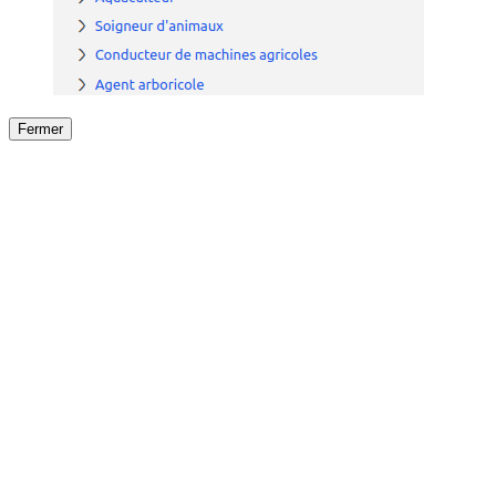
Fermer
Fermer
le détail de l'offre
/
Offre
sur
Offre précéden