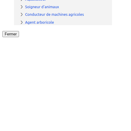
Fermer
Fermer
le détail de l'offre
/
Offre
sur
Offre précéden