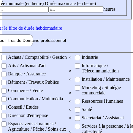
ée minimale (en heure)
Durée maximale (en heure)
heures
er
le filtre de durée hebdomadaire
les filtres de
Domaine pro
fessionnel
ne professionel
Achats / Comptabilité / Gestion
Industrie
Arts / Artisanat d'art
Informatique /
Télécommunication
Banque / Assurance
Installation / Maintenance
Bâtiment / Travaux Publics
Marketing / Stratégie
Commerce / Vente
commerciale
Communication / Multimédia
Ressources Humaines
Conseil / Etudes
Santé
Direction d'entreprise
Secrétariat / Assistanat
Espaces verts et naturels /
Services à la personne / à l
Agriculture / Pêche / Soins aux
collectivité