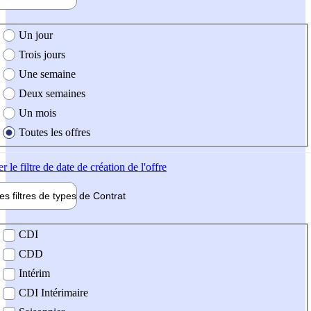
e création de l'offre
Un jour
Trois jours
Une semaine
Deux semaines
Un mois
Toutes les offres
er
le filtre de date de création de l'offre
les filtres de types de
Contrat
de contrat
CDI
CDD
Intérim
CDI Intérimaire