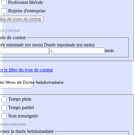
Profession libérale
Reprise d'entreprise
plus
de types de contrat
 DE CONTRAT
ée de contrat
ée minimale (en mois)
Durée maximale (en mois)
mois
er
le filtre du type de contrat
les filtres de
Durée hebdo
madaire
 hebdomadaire
Temps plein
Temps partiel
Non renseignée
 HEBDOMADAIRE
cisez la durée hebdomadaire :