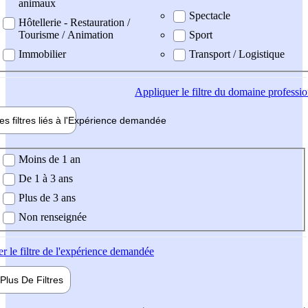
animaux
Spectacle
Hôtellerie - Restauration /
Tourisme / Animation
Sport
Immobilier
Transport / Logistique
Appliquer
le filtre du domaine professi
es filtres liés à l'
Expérience
demandée
ience demandée
Moins de 1 an
De 1 à 3 ans
Plus de 3 ans
Non renseignée
er
le filtre de l'expérience demandée
Plus De
Filtres