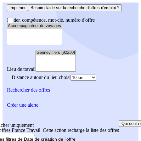
Imprimer
Besoin d'aide sur la recherche d'offres d'emploi ?
Métier, compétence, mot-clé, numéro d'offre
Lieu de travail
Distance autour du lieu choisi
Rechercher
des offres
Créer une alerte
Qui sont n
icher uniquement
 offres France Travail
Cette action recharge la liste des offres
les filtres de
Date de création
de l'offre