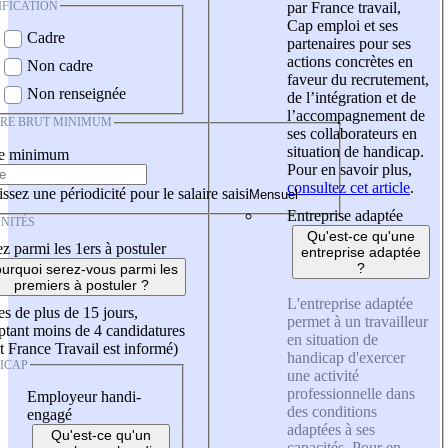
IFICATION
par France travail,
Cap emploi et ses
Cadre
partenaires pour ses
actions concrètes en
Non cadre
faveur du recrutement,
Non renseignée
de l’intégration et de
l’accompagnement de
IRE BRUT MINIMUM
ses collaborateurs en
situation de handicap.
re minimum
Pour en savoir plus,
consultez cet article
.
ssez une périodicité pour le salaire saisi
Entreprise adaptée
NITÉS
Qu'est-ce qu'une
z parmi les 1ers à postuler
entreprise adaptée
?
urquoi serez-vous parmi les
premiers à postuler ?
L'entreprise adaptée
es de plus de 15 jours,
permet à un travailleur
tant moins de 4 candidatures
en situation de
t France Travail est informé)
handicap d'exercer
ICAP
une activité
professionnelle dans
Employeur handi-
des conditions
engagé
adaptées à ses
Qu'est-ce qu'un
capacités. Pour en