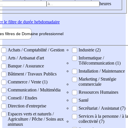
heures
er
le filtre de durée hebdomadaire
les filtres de
Domaine pro
fessionnel
ne professionel
Achats / Comptabilité / Gestion
Industrie (2)
Arts / Artisanat d'art
Informatique /
Télécommunication (1)
Banque / Assurance
Installation / Maintenance
Bâtiment / Travaux Publics
Marketing / Stratégie
Commerce / Vente (1)
commerciale
Communication / Multimédia
Ressources Humaines
Conseil / Etudes
Santé
Direction d'entreprise
Secrétariat / Assistanat (7)
Espaces verts et naturels /
Services à la personne / à l
Agriculture / Pêche / Soins aux
collectivité (7)
animaux