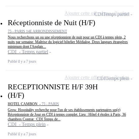
Ajouter cette offre à ma sélection
CDI
Temps partiel
Réceptionniste de Nuit (H/F)
75 - PARIS 14E ARRONDISSEMENT
Nous recherchons un ou une réceptionniste de nuit pour un CDI à temps plein, 2
nuits par semaine. Maîtrise du logiciel hôtelier Médialog. Deux langues étrangères
minimum dont l'Anglais...
CDI - Temps partiel
Publié il y a 7 jours
Ajouter cette offre à ma sélection
CDI
Temps plein
RECEPTIONNISTE H/F 39H
(H/F)
HOTEL CAMBON -
75 - PARIS
Grow. Hospitality recherche pour l'un de ses établissements partenaires un(e)
Réceptionniste de Jour en CDI à temps complet. Lieu : Hôtel 4 étoiles à Paris, 36
chambres Contrat : CDI Temps de...
CDI - Temps plein
Publié il y a 7 jours