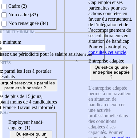
Cap emploi et ses
Cadre (2)
partenaires pour ses
actions concrètes en
Non cadre (83)
faveur du recrutement,
Non renseignée (84)
de l’intégration et de
l’accompagnement de
IRE BRUT MINIMUM
ses collaborateurs en
situation de handicap.
re minimum
Pour en savoir plus,
consultez cet article
.
ssez une périodicité pour le salaire saisi
Entreprise adaptée
NITÉS
Qu'est-ce qu'une
z parmi les 1ers à postuler
entreprise adaptée
résultats
?
urquoi serez-vous parmi les
L'entreprise adaptée
premiers à postuler ?
permet à un travailleur
es de plus de 15 jours,
en situation de
tant moins de 4 candidatures
handicap d'exercer
t France Travail est informé)
une activité
ICAP
professionnelle dans
des conditions
Employeur handi-
adaptées à ses
engagé (1)
capacités. Pour en
Qu'est-ce qu'un
savoir plus,
consultez