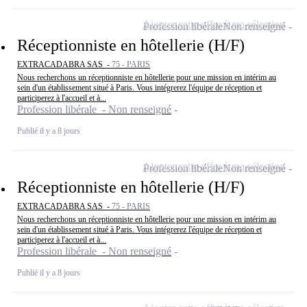
Ajouter cette offre à ma sélection
Profession libérale
Non renseigné
Réceptionniste en hôtellerie (H/F)
EXTRACADABRA SAS -
75 - PARIS
Nous recherchons un réceptionniste en hôtellerie pour une mission en intérim au
sein d'un établissement situé à Paris. Vous intégrerez l'équipe de réception et
participerez à l'accueil et à...
Profession libérale - Non renseigné
Publié il y a 8 jours
Ajouter cette offre à ma sélection
Profession libérale
Non renseigné
Réceptionniste en hôtellerie (H/F)
EXTRACADABRA SAS -
75 - PARIS
Nous recherchons un réceptionniste en hôtellerie pour une mission en intérim au
sein d'un établissement situé à Paris. Vous intégrerez l'équipe de réception et
participerez à l'accueil et à...
Profession libérale - Non renseigné
Publié il y a 8 jours