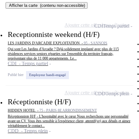
Afficher la carte
(contenu non-accessible)
Ajouter cette offre à ma sélection
CDI
Temps partiel
Receptionniste weekend (H/F)
LES JARDINS D'ARCADIE EXPLOITATION -
95 - SANNOIS
Qui sont Les Jardins d'Arcadie ? Déjà solidement implanté avec plus de 115
résidences services seniors réparties sur l'ensemble du territoire français,
représentant plus de 11 000 appartements. Le...
CDI - Temps partiel
Publié hier
Employeur handi-engagé
Ajouter cette offre à ma sélection
CDD
Temps plein
Réceptionniste (H/F)
HIDDEN HOTEL -
75 - PARIS 8E ARRONDISSEMENT
Réceptionniste H/F - L'hospitalité avec le cœur Nous recherchons une personnalité
avant un CV. Vous êtes sensible à l'expérience client, attentif(ve) aux détails et aimez
véritablement le contact...
CDD - Temps plein