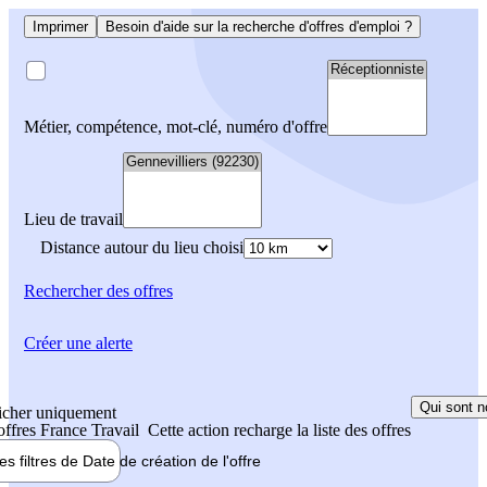
Imprimer
Besoin d'aide sur la recherche d'offres d'emploi ?
Métier, compétence, mot-clé, numéro d'offre
Lieu de travail
Distance autour du lieu choisi
Rechercher
des offres
Créer une alerte
Qui sont n
icher uniquement
 offres France Travail
Cette action recharge la liste des offres
les filtres de
Date de création
de l'offre