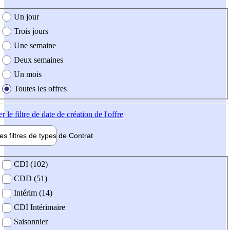
e création de l'offre
Un jour
Trois jours
Une semaine
Deux semaines
Un mois
Toutes les offres
er
le filtre de date de création de l'offre
les filtres de types de
Contrat
de contrat
CDI (102)
CDD (51)
Intérim (14)
CDI Intérimaire
Saisonnier