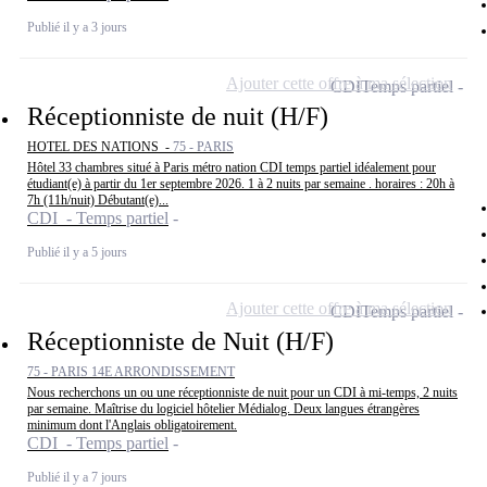
Publié il y a 3 jours
Ajouter cette offre à ma sélection
CDI
Temps partiel
Réceptionniste de nuit (H/F)
HOTEL DES NATIONS -
75 - PARIS
Hôtel 33 chambres situé à Paris métro nation CDI temps partiel idéalement pour
étudiant(e) à partir du 1er septembre 2026. 1 à 2 nuits par semaine . horaires : 20h à
7h (11h/nuit) Débutant(e)...
CDI - Temps partiel
Publié il y a 5 jours
Ajouter cette offre à ma sélection
CDI
Temps partiel
Réceptionniste de Nuit (H/F)
75 - PARIS 14E ARRONDISSEMENT
Nous recherchons un ou une réceptionniste de nuit pour un CDI à mi-temps, 2 nuits
par semaine. Maîtrise du logiciel hôtelier Médialog. Deux langues étrangères
minimum dont l'Anglais obligatoirement.
CDI - Temps partiel
Publié il y a 7 jours