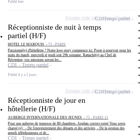
Publié hier
Ajouter cette offre à ma sélection
CDI
Temps partiel
Réceptionniste de nuit à temps
partiel (H/F)
HOTEL LE MARQUIS -
75 - PARIS
Passionné(e) d'hôtellerie ? Notre love story commence ici. Poste à pourvoir pour les
nuits du mardi, mercredi et jeudi soit 29h semaine. Rattaché(e) au Chef de
Réception, vos missions seront les...
CDI - Temps partiel
Publié il y a 2 jours
Ajouter cette offre à ma sélection
CDI
Temps partiel
Réceptionniste de jour en
hôtellerie (H/F)
AUBERGE INTERNATIONALE DES JEUNES -
75 - PARIS 11
Pour une auberge de jeunesse de 80 chambres. Anglais correct exigé Vous serez
chargé (e) : - De l'enregistrement des départs et des arrivées, - De la gestion des
appels téléphoniques et de...
CDI - Temps partiel