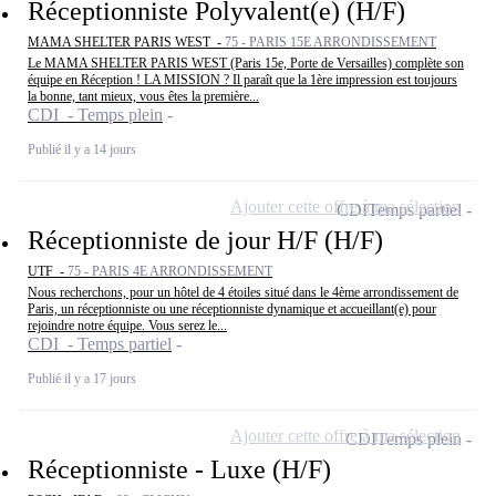
Réceptionniste Polyvalent(e) (H/F)
MAMA SHELTER PARIS WEST -
75 - PARIS 15E ARRONDISSEMENT
Le MAMA SHELTER PARIS WEST (Paris 15e, Porte de Versailles) complète son
équipe en Réception ! LA MISSION ? Il paraît que la 1ère impression est toujours
la bonne, tant mieux, vous êtes la première...
CDI - Temps plein
Publié il y a 14 jours
Ajouter cette offre à ma sélection
CDI
Temps partiel
Réceptionniste de jour H/F (H/F)
UTF -
75 - PARIS 4E ARRONDISSEMENT
Nous recherchons, pour un hôtel de 4 étoiles situé dans le 4ème arrondissement de
Paris, un réceptionniste ou une réceptionniste dynamique et accueillant(e) pour
rejoindre notre équipe. Vous serez le...
CDI - Temps partiel
Publié il y a 17 jours
Ajouter cette offre à ma sélection
CDI
Temps plein
Réceptionniste - Luxe (H/F)