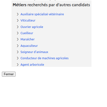
Fermer
Fermer
le détail de l'offre
/
Offre
sur
Offre précéden