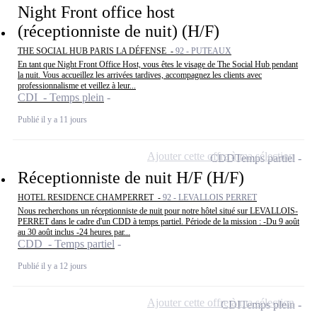
Night Front office host
(réceptionniste de nuit) (H/F)
THE SOCIAL HUB PARIS LA DÉFENSE -
92 - PUTEAUX
En tant que Night Front Office Host, vous êtes le visage de The Social Hub pendant
la nuit. Vous accueillez les arrivées tardives, accompagnez les clients avec
professionnalisme et veillez à leur...
CDI - Temps plein
Publié il y a 11 jours
Ajouter cette offre à ma sélection
CDD
Temps partiel
Réceptionniste de nuit H/F (H/F)
HOTEL RESIDENCE CHAMPERRET -
92 - LEVALLOIS PERRET
Nous recherchons un réceptionniste de nuit pour notre hôtel situé sur LEVALLOIS-
PERRET dans le cadre d'un CDD à temps partiel. Période de la mission : -Du 9 août
au 30 août inclus -24 heures par...
CDD - Temps partiel
Publié il y a 12 jours
Ajouter cette offre à ma sélection
CDI
Temps plein