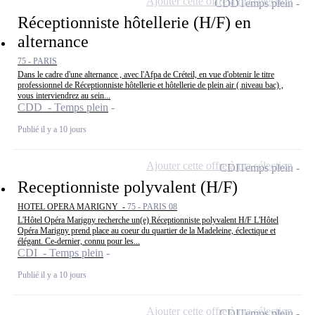
Ajouter cette offre à ma sélection
CDD
Temps plein
Réceptionniste hôtellerie (H/F) en
alternance
75 - PARIS
Dans le cadre d'une alternance , avec l'Afpa de Créteil, en vue d'obtenir le titre
professionnel de Réceptionniste hôtellerie et hôtellerie de plein air ( niveau bac) ,
vous interviendrez au sein...
CDD - Temps plein
Publié il y a 10 jours
Ajouter cette offre à ma sélection
CDI
Temps plein
Receptionniste polyvalent (H/F)
HOTEL OPERA MARIGNY -
75 - PARIS 08
L'Hôtel Opéra Marigny recherche un(e) Réceptionniste polyvalent H/F L'Hôtel
Opéra Marigny prend place au coeur du quartier de la Madeleine, éclectique et
élégant. Ce-dernier, connu pour les...
CDI - Temps plein
Publié il y a 10 jours
Ajouter cette offre à ma sélection
CDI
Temps plein