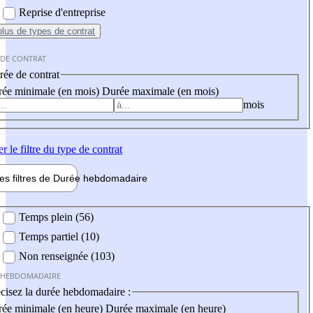
Reprise d'entreprise
plus
de types de contrat
 DE CONTRAT
ée de contrat
ée minimale (en mois)
Durée maximale (en mois)
mois
er
le filtre du type de contrat
les filtres de
Durée hebdo
madaire
 hebdomadaire
Temps plein (56)
Temps partiel (10)
Non renseignée (103)
 HEBDOMADAIRE
cisez la durée hebdomadaire :
ée minimale (en heure)
Durée maximale (en heure)