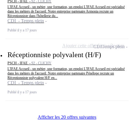
PSCH - IFAE -
92 - CLICHY
L'IFAE Accueil - un métier, une formation, un emploi L'IFAE Accueil est spécialisé
dans les métiers de l'accueil. Notre entreprise partenaire Armonia recrute un
Réceptionniste dans l'hôtellerie du...
CDI - Temps plein
Publié il y a 17 jours
Ajouter cette offre à ma sélection
CDI
Temps plein
Réceptionniste polyvalent (H/F)
PSCH - IFAE -
92 - CLICHY
L'IFAE Accueil - un métier, une formation, un emploi L'IFAE Accueil est spécialisé
dans les métiers de l'accueil. Notre entreprise partenaire Pénélope recrute un
Réceptionniste polyvalent H/F en...
CDI - Temps plein
Publié il y a 17 jours
Afficher les 20 offres suivantes