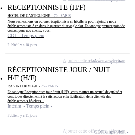
RECEPTIONNISTE (H/F)
HOTEL DE CASTIGLIONE -
75 - PARIS
Nous recherchons un ou une réceptionniste en hôtellerie pour rejoindre notre
établissement situé en dans le quartier du triangle d'or. En tant que premier point de
contact pour nos clients, vous...
CDI - Temps plein
Publié il y a 10 jours
Ajouter cette offre à ma sélection
Intérim
Temps plein
RÉCEPTIONNISTE JOUR / NUIT
H/F (H/F)
RAS INTERIM 420 -
75 - PARIS
En tant que Réceptionniste jour / nuit (H/F), vous assurez un accueil de qualité et
contribuez directement à la satisfaction et la fidélisation de la clientèle des
établissements hôteliers...
Intérim - Temps plein
Publié il y a 11 jours
Ajouter cette offre à ma sélection
CDI
Temps plein