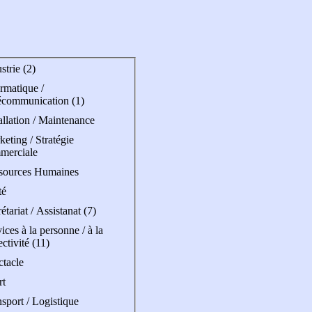
strie (2)
rmatique /
écommunication (1)
allation / Maintenance
eting / Stratégie
merciale
sources Humaines
té
étariat / Assistanat (7)
ices à la personne / à la
ectivité (11)
ctacle
rt
sport / Logistique