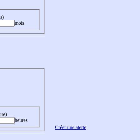
s)
mois
ure)
heures
Créer une alerte