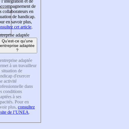
 l’intégration et de
’accompagnement de
s collaborateurs en
tuation de handicap.
ur en savoir plus,
nsultez cet article
.
treprise adaptée
Qu'est-ce qu'une
entreprise adaptée
?
entreprise adaptée
rmet à un travailleur
 situation de
ndicap d'exercer
e activité
ofessionnelle dans
s conditions
aptées à ses
pacités. Pour en
voir plus,
consultez
 site de l’UNEA
.