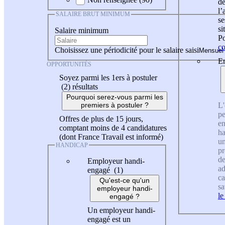
de
l
SALAIRE BRUT MINIMUM
se
si
Salaire minimum
Po
co
Choisissez une périodicité pour le salaire saisi
En
OPPORTUNITÉS
Soyez parmi les 1ers à postuler
(2)
résultats
Pourquoi serez-vous parmi les
L'
premiers à postuler ?
pe
Offres de plus de 15 jours,
en
comptant moins de 4 candidatures
ha
(dont France Travail est informé)
un
HANDICAP
pr
de
Employeur handi-
ad
engagé (1)
ca
Qu'est-ce qu'un
sa
employeur handi-
le
engagé ?
Un employeur handi-
engagé est un