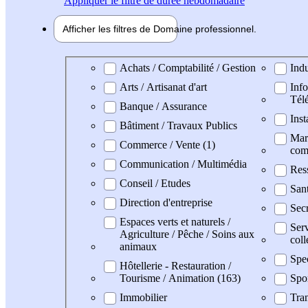
Appliquer
le filtre de durée hebdomadaire
Afficher les filtres de
Domaine pro
fessionnel
Domaine professionel
Achats / Comptabilité / Gestion
Indu
Arts / Artisanat d'art
Info
Tél
Banque / Assurance
Inst
Bâtiment / Travaux Publics
Mark
Commerce / Vente (1)
com
Communication / Multimédia
Res
Conseil / Etudes
San
Direction d'entreprise
Secr
Espaces verts et naturels /
Serv
Agriculture / Pêche / Soins aux
coll
animaux
Spe
Hôtellerie - Restauration /
Tourisme / Animation (163)
Spo
Immobilier
Tran