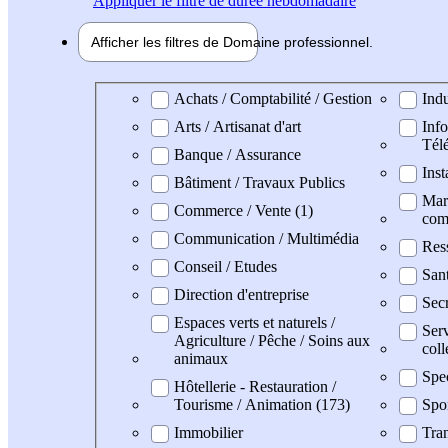
Appliquer
le filtre de durée hebdomadaire
Afficher les filtres de
Domaine pro
fessionnel
Domaine professionel
Achats / Comptabilité / Gestion
Indu
Arts / Artisanat d'art
Info
Tél
Banque / Assurance
Inst
Bâtiment / Travaux Publics
Mark
Commerce / Vente (1)
com
Communication / Multimédia
Res
Conseil / Etudes
San
Direction d'entreprise
Secr
Espaces verts et naturels /
Serv
Agriculture / Pêche / Soins aux
coll
animaux
Spe
Hôtellerie - Restauration /
Tourisme / Animation (173)
Spo
Immobilier
Tran