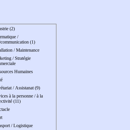
strie (2)
rmatique /
écommunication (1)
allation / Maintenance
eting / Stratégie
merciale
sources Humaines
té
étariat / Assistanat (9)
ices à la personne / à la
ectivité (11)
ctacle
rt
sport / Logistique