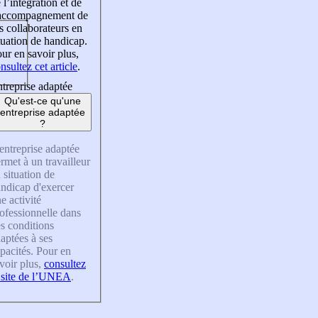
 l’intégration et de
’accompagnement de
s collaborateurs en
tuation de handicap.
ur en savoir plus,
nsultez cet article
.
treprise adaptée
Qu'est-ce qu'une
entreprise adaptée
?
entreprise adaptée
rmet à un travailleur
 situation de
ndicap d'exercer
e activité
ofessionnelle dans
s conditions
aptées à ses
pacités. Pour en
voir plus,
consultez
 site de l’UNEA
.