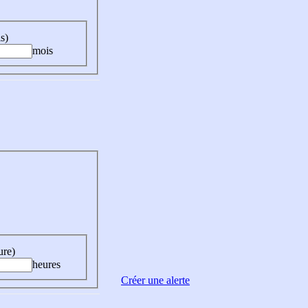
s)
mois
ure)
heures
Créer une alerte