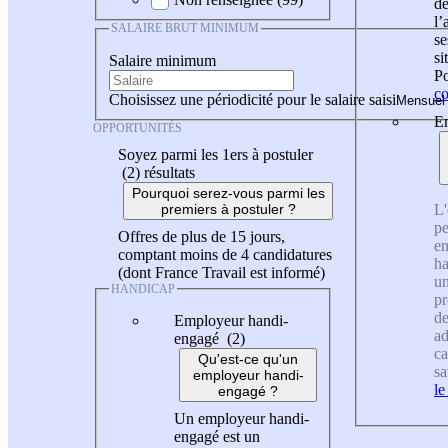
de
l
SALAIRE BRUT MINIMUM
se
si
Salaire minimum
Po
co
Choisissez une périodicité pour le salaire saisi
En
OPPORTUNITÉS
Soyez parmi les 1ers à postuler
(2)
résultats
Pourquoi serez-vous parmi les
L'
premiers à postuler ?
pe
Offres de plus de 15 jours,
en
comptant moins de 4 candidatures
ha
(dont France Travail est informé)
un
HANDICAP
pr
de
Employeur handi-
ad
engagé (2)
ca
Qu'est-ce qu'un
sa
employeur handi-
le
engagé ?
Un employeur handi-
engagé est un