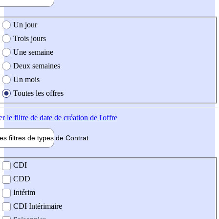
e création de l'offre
Un jour
Trois jours
Une semaine
Deux semaines
Un mois
Toutes les offres
er
le filtre de date de création de l'offre
les filtres de types de
Contrat
de contrat
CDI
CDD
Intérim
CDI Intérimaire