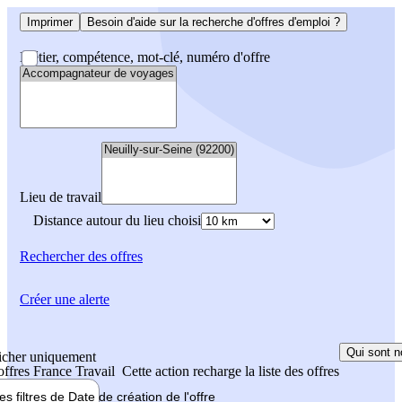
Imprimer
Besoin d'aide sur la recherche d'offres d'emploi ?
Métier, compétence, mot-clé, numéro d'offre
Lieu de travail
Distance autour du lieu choisi
Rechercher
des offres
Créer une alerte
Qui sont n
icher uniquement
 offres France Travail
Cette action recharge la liste des offres
les filtres de
Date de création
de l'offre