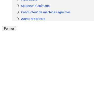
Fermer
Fermer
le détail de l'offre
/
Offre
sur
Offre précéden