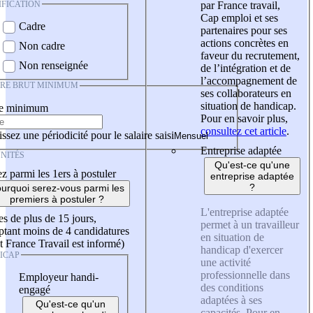
IFICATION
par France travail,
Cap emploi et ses
Cadre
partenaires pour ses
actions concrètes en
Non cadre
faveur du recrutement,
Non renseignée
de l’intégration et de
l’accompagnement de
IRE BRUT MINIMUM
ses collaborateurs en
situation de handicap.
re minimum
Pour en savoir plus,
consultez cet article
.
ssez une périodicité pour le salaire saisi
Entreprise adaptée
NITÉS
Qu'est-ce qu'une
z parmi les 1ers à postuler
entreprise adaptée
?
urquoi serez-vous parmi les
premiers à postuler ?
L'entreprise adaptée
es de plus de 15 jours,
permet à un travailleur
tant moins de 4 candidatures
en situation de
t France Travail est informé)
handicap d'exercer
ICAP
une activité
professionnelle dans
Employeur handi-
des conditions
engagé
adaptées à ses
Qu'est-ce qu'un
capacités. Pour en