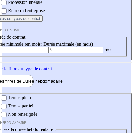
Profession libérale
Reprise d'entreprise
plus
de types de contrat
 DE CONTRAT
ée de contrat
ée minimale (en mois)
Durée maximale (en mois)
mois
er
le filtre du type de contrat
les filtres de
Durée hebdo
madaire
 hebdomadaire
Temps plein
Temps partiel
Non renseignée
 HEBDOMADAIRE
cisez la durée hebdomadaire :