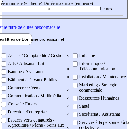
ée minimale (en heure)
Durée maximale (en heure)
heures
er
le filtre de durée hebdomadaire
les filtres de
Domaine pro
fessionnel
ne professionel
Achats / Comptabilité / Gestion
Industrie
Arts / Artisanat d'art
Informatique /
Télécommunication
Banque / Assurance
Installation / Maintenance
Bâtiment / Travaux Publics
Marketing / Stratégie
Commerce / Vente
commerciale
Communication / Multimédia
Ressources Humaines
Conseil / Etudes
Santé
Direction d'entreprise
Secrétariat / Assistanat
Espaces verts et naturels /
Services à la personne / à l
Agriculture / Pêche / Soins aux
collectivité