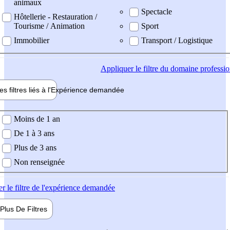
animaux
Spectacle
Hôtellerie - Restauration /
Tourisme / Animation
Sport
Immobilier
Transport / Logistique
Appliquer
le filtre du domaine professi
es filtres liés à l'
Expérience
demandée
ience demandée
Moins de 1 an
De 1 à 3 ans
Plus de 3 ans
Non renseignée
er
le filtre de l'expérience demandée
Plus De
Filtres