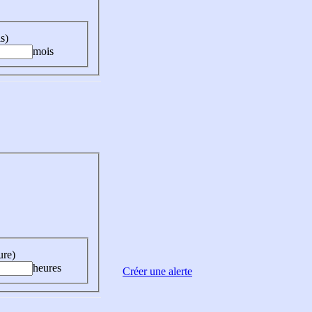
s)
mois
ure)
heures
Créer une alerte