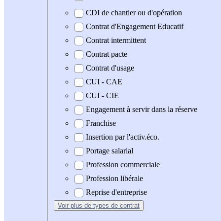
CDI de chantier ou d'opération
Contrat d'Engagement Educatif
Contrat intermittent
Contrat pacte
Contrat d'usage
CUI - CAE
CUI - CIE
Engagement à servir dans la réserve
Franchise
Insertion par l'activ.éco.
Portage salarial
Profession commerciale
Profession libérale
Reprise d'entreprise
Voir plus
de types de contrat