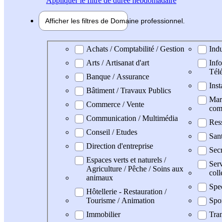
Appliquer
le filtre de durée hebdomadaire
Afficher les filtres de
Domaine pro
fessionnel
Domaine professionel
Achats / Comptabilité / Gestion
Indu
Arts / Artisanat d'art
Info
Tél
Banque / Assurance
Inst
Bâtiment / Travaux Publics
Mark
Commerce / Vente
com
Communication / Multimédia
Res
Conseil / Etudes
San
Direction d'entreprise
Secr
Espaces verts et naturels /
Serv
Agriculture / Pêche / Soins aux
coll
animaux
Spe
Hôtellerie - Restauration /
Tourisme / Animation
Spo
Immobilier
Tran