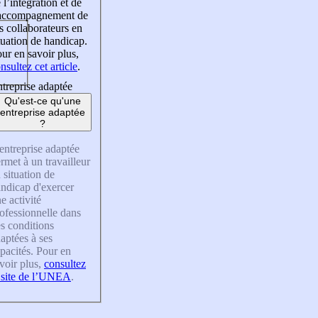
 l’intégration et de
’accompagnement de
s collaborateurs en
tuation de handicap.
ur en savoir plus,
nsultez cet article
.
treprise adaptée
Qu'est-ce qu'une
entreprise adaptée
?
entreprise adaptée
rmet à un travailleur
 situation de
ndicap d'exercer
e activité
ofessionnelle dans
s conditions
aptées à ses
pacités. Pour en
voir plus,
consultez
 site de l’UNEA
.