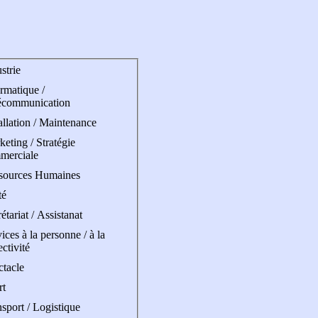
strie
rmatique /
écommunication
allation / Maintenance
eting / Stratégie
merciale
sources Humaines
té
étariat / Assistanat
ices à la personne / à la
ectivité
ctacle
rt
sport / Logistique