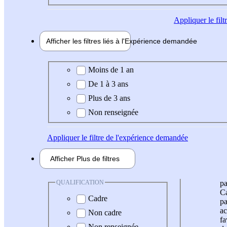
Appliquer
le fil
Afficher les filtres liés à l'
Expérience
demandée
Expérience demandée
Moins de 1 an
De 1 à 3 ans
Plus de 3 ans
Non renseignée
Appliquer
le filtre de l'expérience demandée
Afficher
Plus de
filtres
QUALIFICATION
pa
Ca
Cadre
pa
ac
Non cadre
fa
Non renseignée