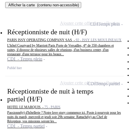
Afficher la carte
(contenu non-accessible)
Ajouter cette offre à ma sélection
CDI
Temps plein
Réceptionniste de nuit (H/F)
PARIS ISSY OPERATING COMPANY SAS -
92 - ISSY LES MOULINEAUX
L'hôtel Courtyard by Marriott Paris Porte de Versailles, 4* de 350 chambres et
suites, il dispose de plusieurs salles de réunions, d'un business center, d'un
restaurant, d'une terrasse pour les beaux...
CDI - Temps plein
Publié hier
Ajouter cette offre à ma sélection
CDI
Temps partiel
Réceptionniste de nuit à temps
partiel (H/F)
HOTEL LE MARQUIS -
75 - PARIS
Passionné(e) d'hôtellerie ? Notre love story commence ici. Poste à pourvoir pour les
nuits du mardi, mercredi et jeudi soit 29h semaine. Rattaché(e) au Chef de
Réception, vos missions seront les...
CDI - Temps partiel