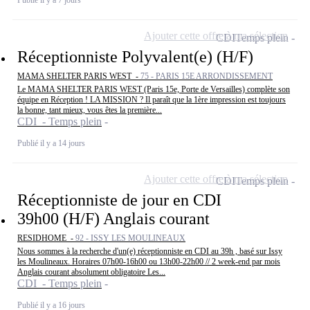
Ajouter cette offre à ma sélection
CDI
Temps plein
Réceptionniste Polyvalent(e) (H/F)
MAMA SHELTER PARIS WEST -
75 - PARIS 15E ARRONDISSEMENT
Le MAMA SHELTER PARIS WEST (Paris 15e, Porte de Versailles) complète son
équipe en Réception ! LA MISSION ? Il paraît que la 1ère impression est toujours
la bonne, tant mieux, vous êtes la première...
CDI - Temps plein
Publié il y a 14 jours
Ajouter cette offre à ma sélection
CDI
Temps plein
Réceptionniste de jour en CDI
39h00 (H/F) Anglais courant
RESIDHOME -
92 - ISSY LES MOULINEAUX
Nous sommes à la recherche d'un(e) réceptionniste en CDI au 39h , basé sur Issy
les Moulineaux. Horaires 07h00-16h00 ou 13h00-22h00 // 2 week-end par mois
Anglais courant absolument obligatoire Les...
CDI - Temps plein
Publié il y a 16 jours