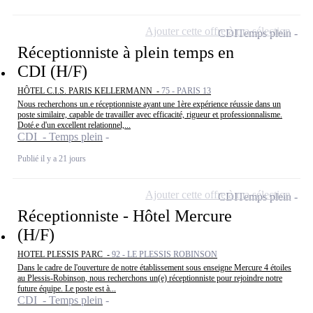
Ajouter cette offre à ma sélection
CDI
Temps plein
Réceptionniste à plein temps en
CDI (H/F)
HÔTEL C.I.S. PARIS KELLERMANN -
75 - PARIS 13
Nous recherchons un.e réceptionniste ayant une 1ère expérience réussie dans un
poste similaire, capable de travailler avec efficacité, rigueur et professionnalisme.
Doté.e d'un excellent relationnel,...
CDI - Temps plein
Publié il y a 21 jours
Ajouter cette offre à ma sélection
CDI
Temps plein
Réceptionniste - Hôtel Mercure
(H/F)
HOTEL PLESSIS PARC -
92 - LE PLESSIS ROBINSON
Dans le cadre de l'ouverture de notre établissement sous enseigne Mercure 4 étoiles
au Plessis-Robinson, nous recherchons un(e) réceptionniste pour rejoindre notre
future équipe. Le poste est à...
CDI - Temps plein