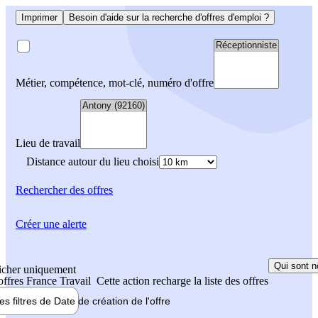
Imprimer
Besoin d'aide sur la recherche d'offres d'emploi ?
Métier, compétence, mot-clé, numéro d'offre
Lieu de travail
Distance autour du lieu choisi
Rechercher
des offres
Créer une alerte
Qui sont n
icher uniquement
 offres France Travail
Cette action recharge la liste des offres
les filtres de
Date de création
de l'offre