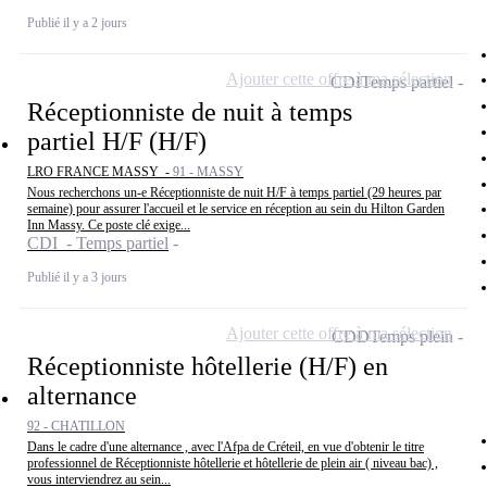
Publié il y a 2 jours
Ajouter cette offre à ma sélection
CDI
Temps partiel
Réceptionniste de nuit à temps
partiel H/F (H/F)
LRO FRANCE MASSY -
91 - MASSY
Nous recherchons un-e Réceptionniste de nuit H/F à temps partiel (29 heures par
semaine) pour assurer l'accueil et le service en réception au sein du Hilton Garden
Inn Massy. Ce poste clé exige...
CDI - Temps partiel
Publié il y a 3 jours
Ajouter cette offre à ma sélection
CDD
Temps plein
Réceptionniste hôtellerie (H/F) en
alternance
92 - CHATILLON
Dans le cadre d'une alternance , avec l'Afpa de Créteil, en vue d'obtenir le titre
professionnel de Réceptionniste hôtellerie et hôtellerie de plein air ( niveau bac) ,
vous interviendrez au sein...