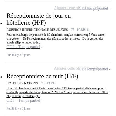
Ajouter cette offre à ma sélection
CDI
Temps partiel
Réceptionniste de jour en
hôtellerie (H/F)
AUBERGE INTERNATIONALE DES JEUNES -
75 - PARIS 11
Pour une auberge de jeunesse de 80 chambres. Anglais correct exigé Vous serez
chargé (e) : - De l'enregistrement des départs et des arrivées, - De la gestion des
appels téléphoniques et de...
CDI - Temps partiel
Publié il y a 3 jours
Ajouter cette offre à ma sélection
CDI
Temps partiel
Réceptionniste de nuit (H/F)
HOTEL DES NATIONS -
75 - PARIS
Hôtel 33 chambres situé à Paris métro nation CDI temps partiel idéalement pour
étudiant(e) à partir du 1er septembre 2026. 1 à 2 nuits par semaine . horaires : 20h à
7h (11h/nuit) Débutant(e)...
CDI - Temps partiel
Publié il y a 5 jours