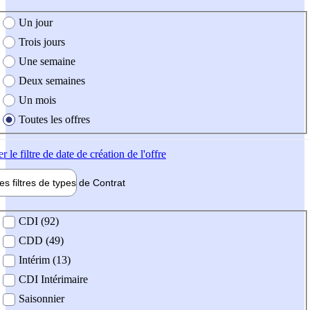
e création de l'offre
Un jour
Trois jours
Une semaine
Deux semaines
Un mois
Toutes les offres
er
le filtre de date de création de l'offre
les filtres de types de
Contrat
de contrat
CDI (92)
CDD (49)
Intérim (13)
CDI Intérimaire
Saisonnier