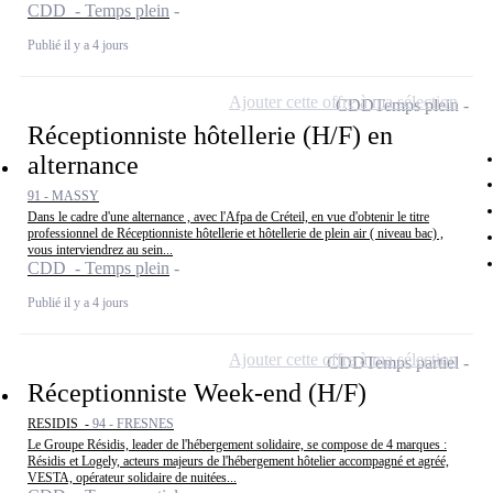
CDD - Temps plein
Publié il y a 4 jours
Ajouter cette offre à ma sélection
CDD
Temps plein
Réceptionniste hôtellerie (H/F) en
alternance
91 - MASSY
Dans le cadre d'une alternance , avec l'Afpa de Créteil, en vue d'obtenir le titre
professionnel de Réceptionniste hôtellerie et hôtellerie de plein air ( niveau bac) ,
vous interviendrez au sein...
CDD - Temps plein
Publié il y a 4 jours
Ajouter cette offre à ma sélection
CDD
Temps partiel
Réceptionniste Week-end (H/F)
RESIDIS -
94 - FRESNES
Le Groupe Résidis, leader de l'hébergement solidaire, se compose de 4 marques :
Résidis et Logely, acteurs majeurs de l'hébergement hôtelier accompagné et agréé,
VESTA, opérateur solidaire de nuitées...