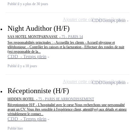
Publié il y a plus de 30 jours
Ajouter cette offre à ma sélection
CDD
Temps plein
Night Audithor (H/F)
SAS HOTEL MONTPARNASSE -
75 - PARIS 14
Ses responsabilités principales : - Accueillir les clients - Accueil physique et
téléphonique. - Contrôler les caisses et la facturation - Effectuer des rondes de nuit
(est responsable de la...
CDD - Temps plein
Publié il y a 18 jours
Ajouter cette offre à ma sélection
CDD
Temps plein
Réceptionniste (H/F)
HIDDEN HOTEL -
75 - PARIS 8E ARRONDISSEMENT
Réceptionniste H/F - L'hospitalité avec le cœur Nous recherchons une personnalité
avant un CV. Vous êtes sensible à l'expérience client, attentif(ve) aux détails et aimez
véritablement le contact...
CDD - Temps plein
Publié hier