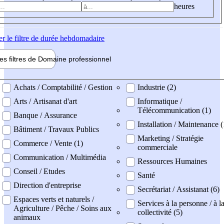
heures
er
le filtre de durée hebdomadaire
les filtres de
Domaine pro
fessionnel
ne professionel
Achats / Comptabilité / Gestion
Industrie (2)
Arts / Artisanat d'art
Informatique /
Télécommunication (1)
Banque / Assurance
Installation / Maintenance (
Bâtiment / Travaux Publics
Marketing / Stratégie
Commerce / Vente (1)
commerciale
Communication / Multimédia
Ressources Humaines
Conseil / Etudes
Santé
Direction d'entreprise
Secrétariat / Assistanat (6)
Espaces verts et naturels /
Services à la personne / à l
Agriculture / Pêche / Soins aux
collectivité (5)
animaux