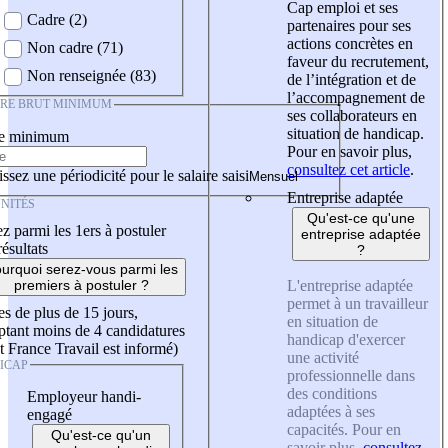
Cap emploi et ses
Cadre (2)
partenaires pour ses
actions concrètes en
Non cadre (71)
faveur du recrutement,
Non renseignée (83)
de l’intégration et de
l’accompagnement de
IRE BRUT MINIMUM
ses collaborateurs en
situation de handicap.
re minimum
Pour en savoir plus,
consultez cet article
.
ssez une périodicité pour le salaire saisi
Entreprise adaptée
NITÉS
Qu'est-ce qu'une
z parmi les 1ers à postuler
entreprise adaptée
résultats
?
urquoi serez-vous parmi les
L'entreprise adaptée
premiers à postuler ?
permet à un travailleur
es de plus de 15 jours,
en situation de
tant moins de 4 candidatures
handicap d'exercer
t France Travail est informé)
une activité
ICAP
professionnelle dans
des conditions
Employeur handi-
adaptées à ses
engagé
capacités. Pour en
Qu'est-ce qu'un
savoir plus,
consultez