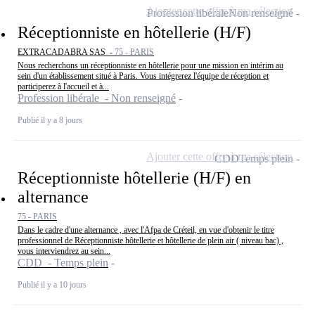
Ajouter cette offre à ma sélection
Profession libérale
Non renseigné
Réceptionniste en hôtellerie (H/F)
EXTRACADABRA SAS -
75 - PARIS
Nous recherchons un réceptionniste en hôtellerie pour une mission en intérim au
sein d'un établissement situé à Paris. Vous intégrerez l'équipe de réception et
participerez à l'accueil et à...
Profession libérale - Non renseigné
Publié il y a 8 jours
Ajouter cette offre à ma sélection
CDD
Temps plein
Réceptionniste hôtellerie (H/F) en
alternance
75 - PARIS
Dans le cadre d'une alternance , avec l'Afpa de Créteil, en vue d'obtenir le titre
professionnel de Réceptionniste hôtellerie et hôtellerie de plein air ( niveau bac) ,
vous interviendrez au sein...
CDD - Temps plein
Publié il y a 10 jours