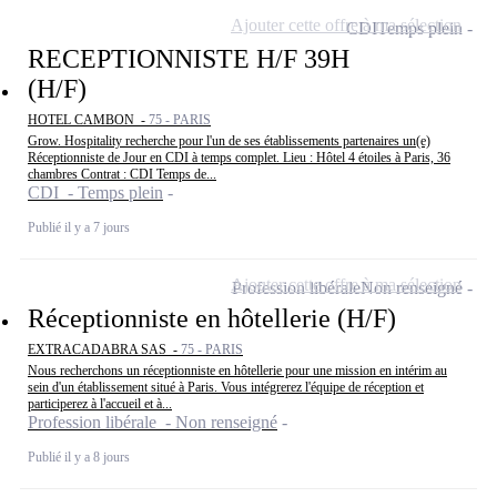
Ajouter cette offre à ma sélection
CDI
Temps plein
RECEPTIONNISTE H/F 39H
(H/F)
HOTEL CAMBON -
75 - PARIS
Grow. Hospitality recherche pour l'un de ses établissements partenaires un(e)
Réceptionniste de Jour en CDI à temps complet. Lieu : Hôtel 4 étoiles à Paris, 36
chambres Contrat : CDI Temps de...
CDI - Temps plein
Publié il y a 7 jours
Ajouter cette offre à ma sélection
Profession libérale
Non renseigné
Réceptionniste en hôtellerie (H/F)
EXTRACADABRA SAS -
75 - PARIS
Nous recherchons un réceptionniste en hôtellerie pour une mission en intérim au
sein d'un établissement situé à Paris. Vous intégrerez l'équipe de réception et
participerez à l'accueil et à...
Profession libérale - Non renseigné
Publié il y a 8 jours