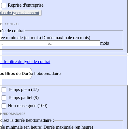
Reprise d'entreprise
plus
de types de contrat
 DE CONTRAT
ée de contrat
ée minimale (en mois)
Durée maximale (en mois)
mois
er
le filtre du type de contrat
les filtres de
Durée hebdo
madaire
 hebdomadaire
Temps plein (47)
Temps partiel (9)
Non renseignée (100)
 HEBDOMADAIRE
cisez la durée hebdomadaire :
ée minimale (en heure)
Durée maximale (en heure)