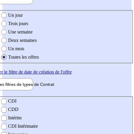
e création de l'offre
Un jour
Trois jours
Une semaine
Deux semaines
Un mois
Toutes les offres
er
le filtre de date de création de l'offre
les filtres de types de
Contrat
de contrat
CDI
CDD
Intérim
CDI Intérimaire