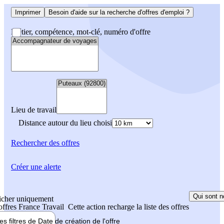
Imprimer
Besoin d'aide sur la recherche d'offres d'emploi ?
Métier, compétence, mot-clé, numéro d'offre
Lieu de travail
Distance autour du lieu choisi
Rechercher
des offres
Créer une alerte
Qui sont n
icher uniquement
 offres France Travail
Cette action recharge la liste des offres
les filtres de
Date de création
de l'offre