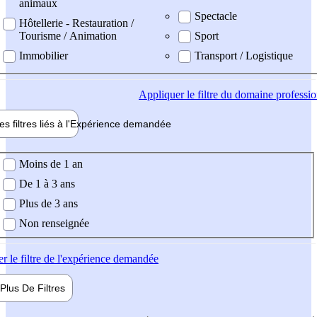
animaux
Spectacle
Hôtellerie - Restauration /
Tourisme / Animation
Sport
Immobilier
Transport / Logistique
Appliquer
le filtre du domaine professi
es filtres liés à l'
Expérience
demandée
ience demandée
Moins de 1 an
De 1 à 3 ans
Plus de 3 ans
Non renseignée
er
le filtre de l'expérience demandée
Plus De
Filtres