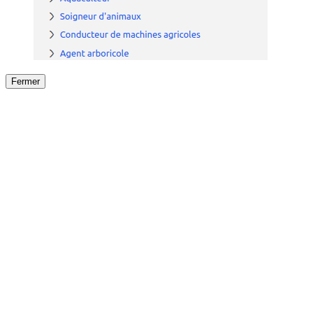
Fermer
Fermer
le détail de l'offre
/
Offre
sur
Offre précéden