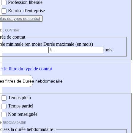
Profession libérale
Reprise d'entreprise
plus
de types de contrat
 DE CONTRAT
ée de contrat
ée minimale (en mois)
Durée maximale (en mois)
mois
er
le filtre du type de contrat
les filtres de
Durée hebdo
madaire
 hebdomadaire
Temps plein
Temps partiel
Non renseignée
 HEBDOMADAIRE
cisez la durée hebdomadaire :