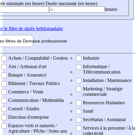
ée minimale (en heure)
Durée maximale (en heure)
heures
er
le filtre de durée hebdomadaire
les filtres de
Domaine pro
fessionnel
ne professionel
Achats / Comptabilité / Gestion
Industrie
Arts / Artisanat d'art
Informatique /
Télécommunication
Banque / Assurance
Installation / Maintenance
Bâtiment / Travaux Publics
Marketing / Stratégie
Commerce / Vente
commerciale
Communication / Multimédia
Ressources Humaines
Conseil / Etudes
Santé
Direction d'entreprise
Secrétariat / Assistanat
Espaces verts et naturels /
Services à la personne / à l
Agriculture / Pêche / Soins aux
collectivité