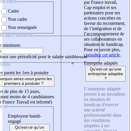
IFICATION
par France travail,
Cap emploi et ses
Cadre
partenaires pour ses
actions concrètes en
Non cadre
faveur du recrutement,
Non renseignée
de l’intégration et de
l’accompagnement de
IRE BRUT MINIMUM
ses collaborateurs en
situation de handicap.
re minimum
Pour en savoir plus,
consultez cet article
.
ssez une périodicité pour le salaire saisi
Entreprise adaptée
NITÉS
Qu'est-ce qu'une
z parmi les 1ers à postuler
entreprise adaptée
?
urquoi serez-vous parmi les
premiers à postuler ?
L'entreprise adaptée
es de plus de 15 jours,
permet à un travailleur
tant moins de 4 candidatures
en situation de
t France Travail est informé)
handicap d'exercer
ICAP
une activité
professionnelle dans
Employeur handi-
des conditions
engagé
adaptées à ses
Qu'est-ce qu'un
capacités. Pour en