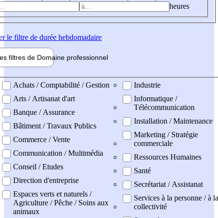
heures
er
le filtre de durée hebdomadaire
les filtres de
Domaine pro
fessionnel
ne professionel
Achats / Comptabilité / Gestion
Industrie
Arts / Artisanat d'art
Informatique /
Télécommunication
Banque / Assurance
Installation / Maintenance
Bâtiment / Travaux Publics
Marketing / Stratégie
Commerce / Vente
commerciale
Communication / Multimédia
Ressources Humaines
Conseil / Etudes
Santé
Direction d'entreprise
Secrétariat / Assistanat
Espaces verts et naturels /
Services à la personne / à l
Agriculture / Pêche / Soins aux
collectivité
animaux