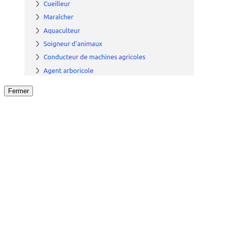
Fermer
Fermer
le détail de l'offre
/
Offre
sur
Offre précéden