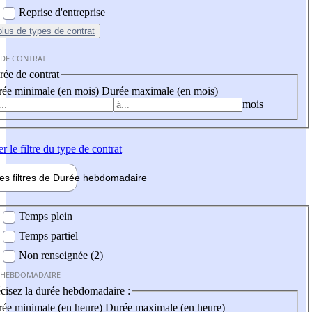
Reprise d'entreprise
plus
de types de contrat
 DE CONTRAT
ée de contrat
ée minimale (en mois)
Durée maximale (en mois)
mois
er
le filtre du type de contrat
les filtres de
Durée hebdo
madaire
 hebdomadaire
Temps plein
Temps partiel
Non renseignée (2)
 HEBDOMADAIRE
cisez la durée hebdomadaire :
ée minimale (en heure)
Durée maximale (en heure)