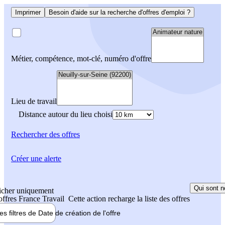
Imprimer
Besoin d'aide sur la recherche d'offres d'emploi ?
Métier, compétence, mot-clé, numéro d'offre
Lieu de travail
Distance autour du lieu choisi
Rechercher
des offres
Créer une alerte
Qui sont n
icher uniquement
 offres France Travail
Cette action recharge la liste des offres
les filtres de
Date de création
de l'offre