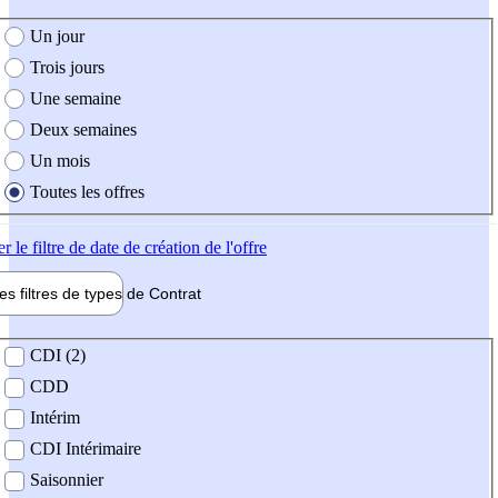
e création de l'offre
Un jour
Trois jours
Une semaine
Deux semaines
Un mois
Toutes les offres
er
le filtre de date de création de l'offre
les filtres de types de
Contrat
de contrat
CDI (2)
CDD
Intérim
CDI Intérimaire
Saisonnier