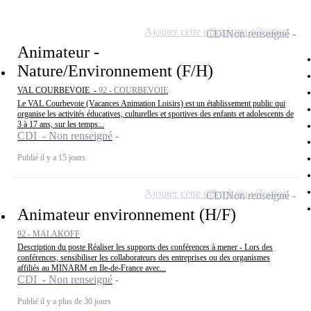
Ajouter cette offre à ma sélection
CDI
Non renseigné
Animateur -
Nature/Environnement (F/H)
VAL COURBEVOIE -
92 - COURBEVOIE
Le VAL Courbevoie (Vacances Animation Loisirs) est un établissement public qui
organise les activités éducatives, culturelles et sportives des enfants et adolescents de
3 à 17 ans, sur les temps...
CDI - Non renseigné
Publié il y a 15 jours
Ajouter cette offre à ma sélection
CDI
Non renseigné
Animateur environnement (H/F)
92 - MALAKOFF
Description du poste Réaliser les supports des conférences à mener - Lors des
conférences, sensibiliser les collaborateurs des entreprises ou des organismes
affiliés au MINARM en Ile-de-France avec...
CDI - Non renseigné
Publié il y a plus de 30 jours