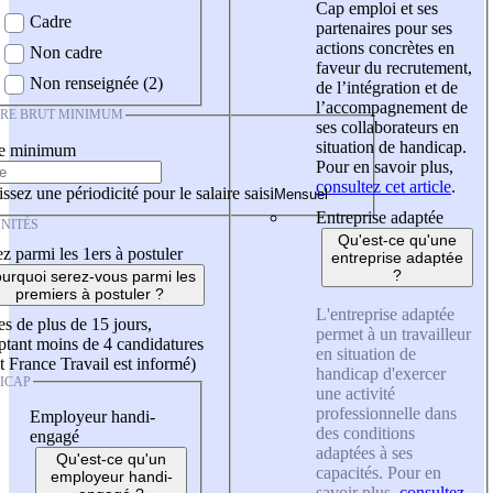
Cap emploi et ses
Cadre
partenaires pour ses
actions concrètes en
Non cadre
faveur du recrutement,
Non renseignée (2)
de l’intégration et de
l’accompagnement de
IRE BRUT MINIMUM
ses collaborateurs en
situation de handicap.
re minimum
Pour en savoir plus,
consultez cet article
.
ssez une périodicité pour le salaire saisi
Entreprise adaptée
NITÉS
Qu'est-ce qu'une
z parmi les 1ers à postuler
entreprise adaptée
?
urquoi serez-vous parmi les
premiers à postuler ?
L'entreprise adaptée
es de plus de 15 jours,
permet à un travailleur
tant moins de 4 candidatures
en situation de
t France Travail est informé)
handicap d'exercer
ICAP
une activité
professionnelle dans
Employeur handi-
des conditions
engagé
adaptées à ses
Qu'est-ce qu'un
capacités. Pour en
employeur handi-
savoir plus,
consultez