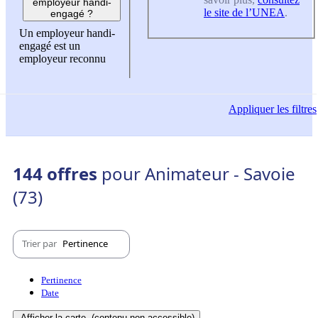
employeur handi-
le site de l’UNEA
.
engagé ?
Un employeur handi-
engagé est un
employeur reconnu
Appliquer
les filtres
144 offres
pour Animateur - Savoie
(73)
Trier par
Pertinence
Pertinence
Date
Afficher la carte
(contenu non-accessible)