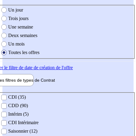
e création de l'offre
Un jour
Trois jours
Une semaine
Deux semaines
Un mois
Toutes les offres
er
le filtre de date de création de l'offre
les filtres de types de
Contrat
de contrat
CDI (35)
CDD (90)
Intérim (5)
CDI Intérimaire
Saisonnier (12)