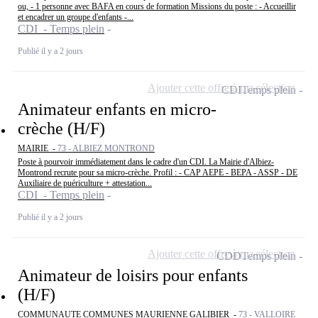
ou, - 1 personne avec BAFA en cours de formation Missions du poste : - Accueillir
et encadrer un groupe d'enfants -...
CDI - Temps plein
Publié il y a 2 jours
Ajouter cette offre à ma sélection
CDI
Temps plein
Animateur enfants en micro-
crèche (H/F)
MAIRIE -
73 - ALBIEZ MONTROND
Poste à pourvoir immédiatement dans le cadre d'un CDI. La Mairie d'Albiez-
Montrond recrute pour sa micro-crèche. Profil : - CAP AEPE - BEPA - ASSP - DE
Auxiliaire de puériculture + attestation...
CDI - Temps plein
Publié il y a 2 jours
Ajouter cette offre à ma sélection
CDD
Temps plein
Animateur de loisirs pour enfants
(H/F)
COMMUNAUTE COMMUNES MAURIENNE GALIBIER -
73 - VALLOIRE