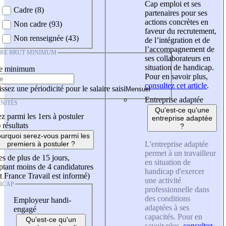
Cap emploi et ses
Cadre (8)
partenaires pour ses
actions concrètes en
Non cadre (93)
faveur du recrutement,
Non renseignée (43)
de l’intégration et de
l’accompagnement de
IRE BRUT MINIMUM
ses collaborateurs en
situation de handicap.
re minimum
Pour en savoir plus,
consultez cet article
.
ssez une périodicité pour le salaire saisi
Entreprise adaptée
NITÉS
Qu'est-ce qu'une
z parmi les 1ers à postuler
entreprise adaptée
)
résultats
?
urquoi serez-vous parmi les
L'entreprise adaptée
premiers à postuler ?
permet à un travailleur
es de plus de 15 jours,
en situation de
tant moins de 4 candidatures
handicap d'exercer
t France Travail est informé)
une activité
ICAP
professionnelle dans
des conditions
Employeur handi-
adaptées à ses
engagé
capacités. Pour en
Qu'est-ce qu'un
savoir plus,
consultez