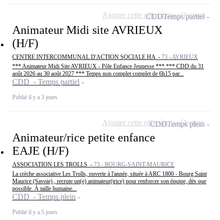
Ajouter cette offre à ma sélection
CDD
Temps partiel
Animateur Midi site AVRIEUX
(H/F)
CENTRE INTERCOMMUNAL D'ACTION SOCIALE HA -
73 - AVRIEUX
*** Animateur Midi Site AVRIEUX - Pôle Enfance Jeunesse *** *** CDD du 31
août 2026 au 30 août 2027 *** Temps non complet complet de 6h15 par...
CDD - Temps partiel
Publié il y a 3 jours
Ajouter cette offre à ma sélection
CDD
Temps plein
Animateur/rice petite enfance
EAJE (H/F)
ASSOCIATION LES TROLLS -
73 - BOURG-SAINT-MAURICE
La crèche associative Les Trolls, ouverte à l'année, située à ARC 1800 - Bourg Saint
Maurice (Savoie) , recrute un(e) animateur(trice) pour renforcer son équipe, dès que
possible. À taille humaine...
CDD - Temps plein
Publié il y a 5 jours