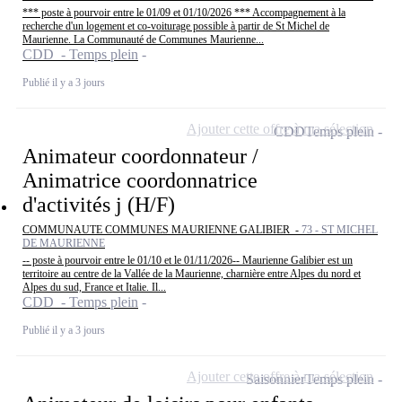
*** poste à pourvoir entre le 01/09 et 01/10/2026 *** Accompagnement à la
recherche d'un logement et co-voiturage possible à partir de St Michel de
Maurienne. La Communauté de Communes Maurienne...
CDD - Temps plein
Publié il y a 3 jours
Ajouter cette offre à ma sélection
CDD
Temps plein
Animateur coordonnateur /
Animatrice coordonnatrice
d'activités j (H/F)
COMMUNAUTE COMMUNES MAURIENNE GALIBIER -
73 - ST MICHEL
DE MAURIENNE
-- poste à pourvoir entre le 01/10 et le 01/11/2026-- Maurienne Galibier est un
territoire au centre de la Vallée de la Maurienne, charnière entre Alpes du nord et
Alpes du sud, France et Italie. Il...
CDD - Temps plein
Publié il y a 3 jours
Ajouter cette offre à ma sélection
Saisonnier
Temps plein