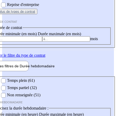
Reprise d'entreprise
plus
de types de contrat
 DE CONTRAT
ée de contrat
ée minimale (en mois)
Durée maximale (en mois)
mois
er
le filtre du type de contrat
les filtres de
Durée hebdo
madaire
 hebdomadaire
Temps plein (61)
Temps partiel (32)
Non renseignée (51)
 HEBDOMADAIRE
cisez la durée hebdomadaire :
ée minimale (en heure)
Durée maximale (en heure)