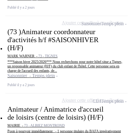
Publié il y a 2 jours
Ajouter cette offre à ma sélection
Saisonnier
Temps plein
(73 )Animateur coordonnateur
d'activités h/f #SAISONHIVER
(H/F)
MARK WARNER -
73 - TIGNES
***Saison hiver 2025/2026*** Nous recherchons pour notre hôtel situe a Tignes,
un responsable animateur (H/F) du club enfant de l'hôtel. Cette personne sera en
charge de l'accueil des enfants, de...
Saisonnier - Temps plein
Publié il y a 2 jours
Ajouter cette offre à ma sélection
CDI
Temps plein
Animateur / Animatrice d'accueil
de loisirs (centre de loisirs) (H/F)
MAIRIE -
73 - ALBIEZ MONTROND
Poste à pourvoir immédiatement : - 1 personne titulaire du BAFA impérativement