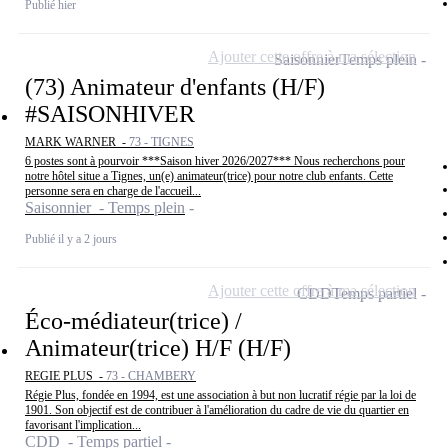
Publié hier
Ajouter cette offre à ma sélection
Saisonnier
Temps plein
(73) Animateur d'enfants (H/F)
#SAISONHIVER
MARK WARNER -
73 - TIGNES
6 postes sont à pourvoir ***Saison hiver 2026/2027*** Nous recherchons pour
notre hôtel situe a Tignes, un(e) animateur(trice) pour notre club enfants. Cette
personne sera en charge de l'accueil...
Saisonnier - Temps plein
Publié il y a 2 jours
Ajouter cette offre à ma sélection
CDD
Temps partiel
Éco-médiateur(trice) /
Animateur(trice) H/F (H/F)
REGIE PLUS -
73 - CHAMBERY
Régie Plus, fondée en 1994, est une association à but non lucratif régie par la loi de
1901. Son objectif est de contribuer à l'amélioration du cadre de vie du quartier en
favorisant l'implication...
CDD - Temps partiel