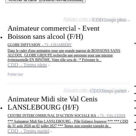
Ajouter cette offre à ma sélection
CDD
Temps plein
Animateur commercial - Event
Boisson sans alcool (F/H)
GLOBE DIFFUSION -
73 - CHAMBÉRY
Dans le cadre d'une animation pour une grande marque de BOISSONS SANS
ALCOOL, GLOBE GROUPE recherche une personne pour une mission
événementielle EN BINÔME. Votre rôle sera de : * Présenter le...
CDD - Temps plein
Publié hier
Ajouter cette offre à ma sélection
CDD
Temps partiel
Animateur Midi site Val Cenis
LANSLEBOURG (H/F)
CENTRE INTERCOMMUNAL D'ACTION SOCIALE HA -
73 - VAL-CENIS
*** Animateur Midi Site LANSLEBOURG - Pôle Enfance Jeunesse *** *** CDD
du 31 août 2026 au 02 juillet 2027 *** Temps non complet complet de...
CDD - Temps partiel