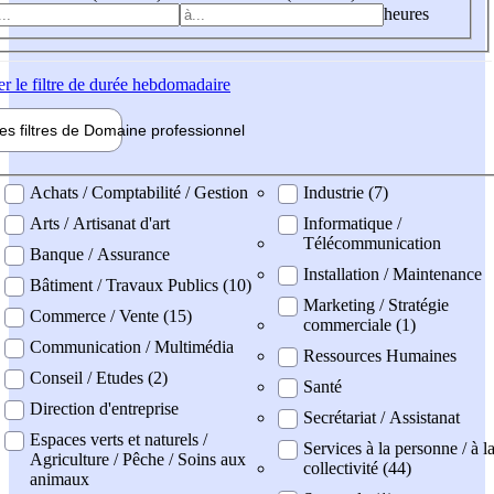
heures
er
le filtre de durée hebdomadaire
les filtres de
Domaine pro
fessionnel
ne professionel
Achats / Comptabilité / Gestion
Industrie (7)
Arts / Artisanat d'art
Informatique /
Télécommunication
Banque / Assurance
Installation / Maintenance
Bâtiment / Travaux Publics (10)
Marketing / Stratégie
Commerce / Vente (15)
commerciale (1)
Communication / Multimédia
Ressources Humaines
Conseil / Etudes (2)
Santé
Direction d'entreprise
Secrétariat / Assistanat
Espaces verts et naturels /
Services à la personne / à l
Agriculture / Pêche / Soins aux
collectivité (44)
animaux