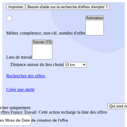
Imprimer
Besoin d'aide sur la recherche d'offres d'emploi ?
Métier, compétence, mot-clé, numéro d'offre
Lieu de travail
Distance autour du lieu choisi
Rechercher
des offres
Créer une alerte
Qui sont n
icher uniquement
 offres France Travail
Cette action recharge la liste des offres
les filtres de
Date de création
de l'offre