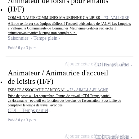
Animateur de loisirs pour enfants
(H/F)
COMMUNAUTE COMMUNES MAURIENNE GALIBIER -
73 - VALLOIRE
Afin de renforcer ses équipes dédiées à l'accueil périscolaire de l'ACM Les Loupiots
à Valloire, la Communauté de Communes Maurienne-Galibier recherche 1
animateur-animatrice à temps non complet sur...
Saisonnier - Temps plein
Publié il y a 3 jours
Ajouter cette offre à ma sélection
CDI
Temps partiel
Animateur / Animatrice d'accueil
de loisirs (H/F)
ESPACE ASSOCIATIF CANTONAL -
73 - AIME-LA-PLAGNE
Prise de poste au 1er septembre. Temps de travail : CDI Temps partiel :
23H/semaine - évolutif en fonction des besoins de l'association. Possibilité de
compléter le temps de travail avec des...
CDI - Temps partiel
Publié il y a 3 jours
Ajouter cette offre à ma sélection
CDD
Temps plein