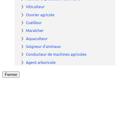
Fermer
Fermer
le détail de l'offre
/
Offre
sur
Offre précéden