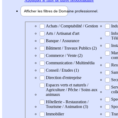
Appliquer
le filtre de durée hebdomadaire
Afficher les filtres de
Domaine pro
fessionnel
Domaine professionel
Achats / Comptabilité / Gestion
Indu
Arts / Artisanat d'art
Info
Tél
Banque / Assurance
Inst
Bâtiment / Travaux Publics (2)
Mark
Commerce / Vente (2)
com
Communication / Multimédia
Res
Conseil / Etudes (1)
San
Direction d'entreprise
Secr
Espaces verts et naturels /
Serv
Agriculture / Pêche / Soins aux
coll
animaux
Spe
Hôtellerie - Restauration /
Tourisme / Animation (3)
Spo
Immobilier
Tran