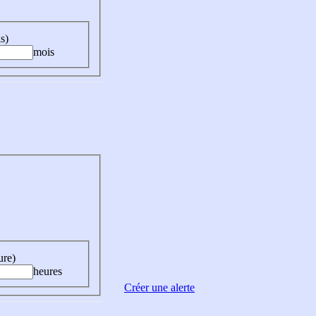
s)
mois
ure)
heures
Créer une alerte