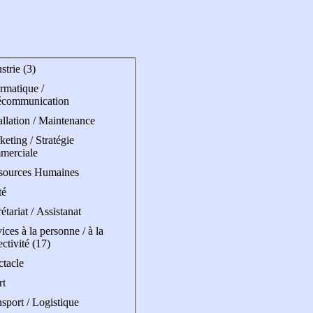
strie (3)
rmatique /
écommunication
allation / Maintenance
eting / Stratégie
merciale
sources Humaines
té
étariat / Assistanat
ices à la personne / à la
ectivité (17)
ctacle
rt
sport / Logistique