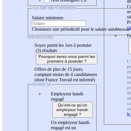
de
l
SALAIRE BRUT MINIMUM
se
si
Salaire minimum
Po
co
Choisissez une périodicité pour le salaire saisi
En
OPPORTUNITÉS
Soyez parmi les 1ers à postuler
(3)
résultats
Pourquoi serez-vous parmi les
L'
premiers à postuler ?
pe
Offres de plus de 15 jours,
en
comptant moins de 4 candidatures
ha
(dont France Travail est informé)
un
HANDICAP
pr
de
Employeur handi-
ad
engagé
ca
Qu'est-ce qu'un
sa
employeur handi-
le
engagé ?
Un employeur handi-
engagé est un