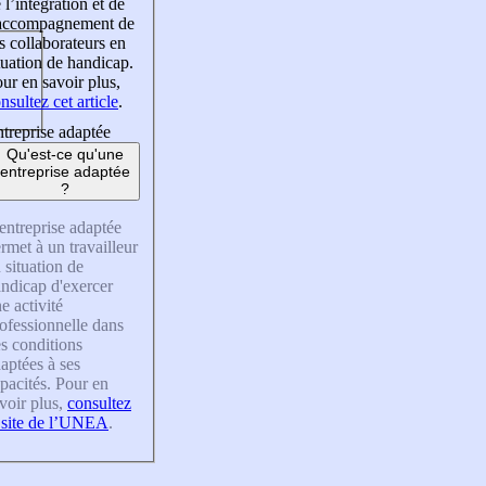
 l’intégration et de
’accompagnement de
s collaborateurs en
tuation de handicap.
ur en savoir plus,
nsultez cet article
.
treprise adaptée
Qu'est-ce qu'une
entreprise adaptée
?
entreprise adaptée
rmet à un travailleur
 situation de
ndicap d'exercer
e activité
ofessionnelle dans
s conditions
aptées à ses
pacités. Pour en
voir plus,
consultez
 site de l’UNEA
.