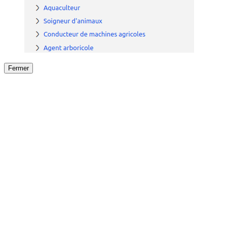
Fermer
Fermer
le détail de l'offre
/
Offre
sur
Offre précéden