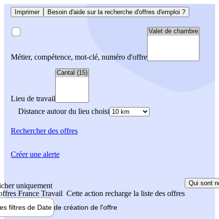
Imprimer
Besoin d'aide sur la recherche d'offres d'emploi ?
Métier, compétence, mot-clé, numéro d'offre
Lieu de travail
Distance autour du lieu choisi
Rechercher
des offres
Créer une alerte
Qui sont n
icher uniquement
 offres France Travail
Cette action recharge la liste des offres
les filtres de
Date de création
de l'offre