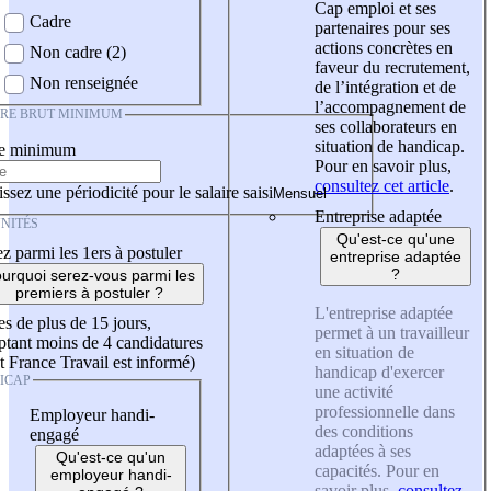
Cap emploi et ses
Cadre
partenaires pour ses
actions concrètes en
Non cadre (2)
faveur du recrutement,
Non renseignée
de l’intégration et de
l’accompagnement de
IRE BRUT MINIMUM
ses collaborateurs en
situation de handicap.
re minimum
Pour en savoir plus,
consultez cet article
.
ssez une périodicité pour le salaire saisi
Entreprise adaptée
NITÉS
Qu'est-ce qu'une
z parmi les 1ers à postuler
entreprise adaptée
?
urquoi serez-vous parmi les
premiers à postuler ?
L'entreprise adaptée
es de plus de 15 jours,
permet à un travailleur
tant moins de 4 candidatures
en situation de
t France Travail est informé)
handicap d'exercer
ICAP
une activité
professionnelle dans
Employeur handi-
des conditions
engagé
adaptées à ses
Qu'est-ce qu'un
capacités. Pour en
employeur handi-
savoir plus,
consultez