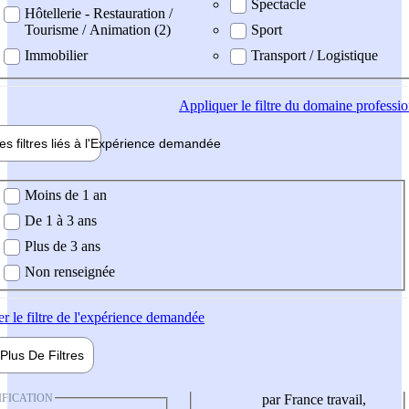
Spectacle
Hôtellerie - Restauration /
Tourisme / Animation (2)
Sport
Immobilier
Transport / Logistique
Appliquer
le filtre du domaine professi
es filtres liés à l'
Expérience
demandée
ience demandée
Moins de 1 an
De 1 à 3 ans
Plus de 3 ans
Non renseignée
er
le filtre de l'expérience demandée
Plus De
Filtres
IFICATION
par France travail,