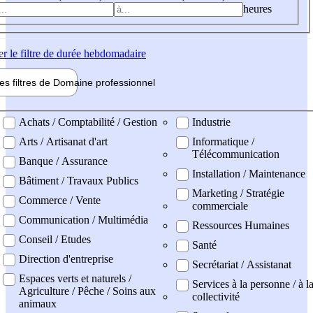
heures
er
le filtre de durée hebdomadaire
les filtres de
Domaine pro
fessionnel
ne professionel
Achats / Comptabilité / Gestion
Industrie
Arts / Artisanat d'art
Informatique /
Télécommunication
Banque / Assurance
Installation / Maintenance
Bâtiment / Travaux Publics
Marketing / Stratégie
Commerce / Vente
commerciale
Communication / Multimédia
Ressources Humaines
Conseil / Etudes
Santé
Direction d'entreprise
Secrétariat / Assistanat
Espaces verts et naturels /
Services à la personne / à l
Agriculture / Pêche / Soins aux
collectivité
animaux