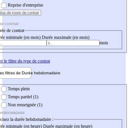
Reprise d'entreprise
plus
de types de contrat
 DE CONTRAT
ée de contrat
ée minimale (en mois)
Durée maximale (en mois)
mois
er
le filtre du type de contrat
les filtres de
Durée hebdo
madaire
 hebdomadaire
Temps plein
Temps partiel (1)
Non renseignée (1)
 HEBDOMADAIRE
cisez la durée hebdomadaire :
ée minimale (en heure)
Durée maximale (en heure)