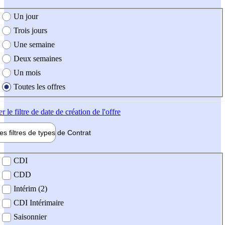
e création de l'offre
Un jour
Trois jours
Une semaine
Deux semaines
Un mois
Toutes les offres
er
le filtre de date de création de l'offre
les filtres de types de
Contrat
de contrat
CDI
CDD
Intérim (2)
CDI Intérimaire
Saisonnier