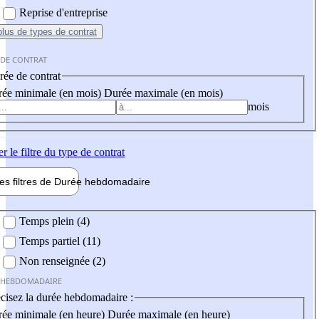
Reprise d'entreprise
plus
de types de contrat
 DE CONTRAT
ée de contrat
ée minimale (en mois)
Durée maximale (en mois)
mois
er
le filtre du type de contrat
les filtres de
Durée hebdo
madaire
 hebdomadaire
Temps plein (4)
Temps partiel (11)
Non renseignée (2)
 HEBDOMADAIRE
cisez la durée hebdomadaire :
ée minimale (en heure)
Durée maximale (en heure)