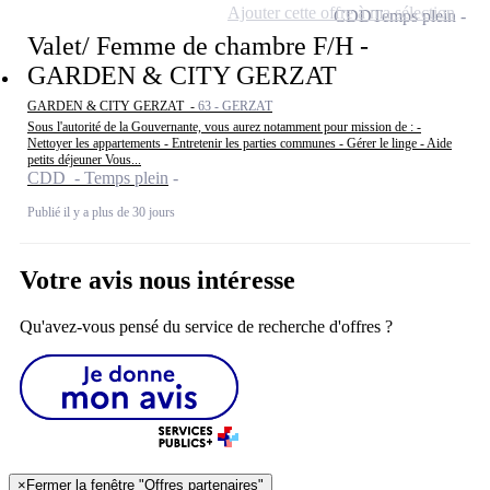
Ajouter cette offre à ma sélection
CDD
Temps plein
Valet/ Femme de chambre F/H -
GARDEN & CITY GERZAT
GARDEN & CITY GERZAT -
63 - GERZAT
Sous l'autorité de la Gouvernante, vous aurez notamment pour mission de : -
Nettoyer les appartements - Entretenir les parties communes - Gérer le linge - Aide
petits déjeuner Vous...
CDD - Temps plein
Publié il y a plus de 30 jours
Votre avis nous intéresse
Qu'avez-vous pensé du service de recherche d'offres ?
×
Fermer la fenêtre "Offres partenaires"