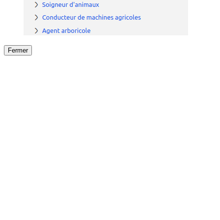
Fermer
Fermer
le détail de l'offre
/
Offre
sur
Offre précéden