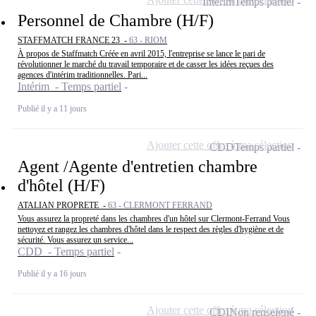
Intérim
Temps partiel
Personnel de Chambre (H/F)
STAFFMATCH FRANCE 23 -
63 - RIOM
À propos de Staffmatch Créée en avril 2015, l'entreprise se lance le pari de
révolutionner le marché du travail temporaire et de casser les idées reçues des
agences d'intérim traditionnelles. Pari...
Intérim - Temps partiel
Publié il y a 11 jours
Ajouter cette offre à ma sélection
CDD
Temps partiel
Agent /Agente d'entretien chambre
d'hôtel (H/F)
ATALIAN PROPRETE -
63 - CLERMONT FERRAND
Vous assurez la propreté dans les chambres d'un hôtel sur Clermont-Ferrand Vous
nettoyez et rangez les chambres d'hôtel dans le respect des règles d'hygiène et de
sécurité. Vous assurez un service...
CDD - Temps partiel
Publié il y a 16 jours
Ajouter cette offre à ma sélection
CDI
Non renseigné