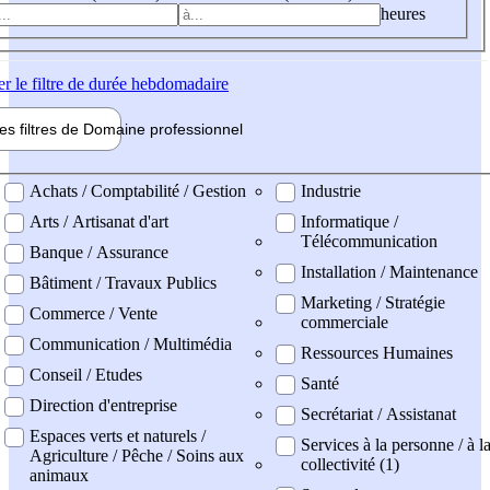
heures
er
le filtre de durée hebdomadaire
les filtres de
Domaine pro
fessionnel
ne professionel
Achats / Comptabilité / Gestion
Industrie
Arts / Artisanat d'art
Informatique /
Télécommunication
Banque / Assurance
Installation / Maintenance
Bâtiment / Travaux Publics
Marketing / Stratégie
Commerce / Vente
commerciale
Communication / Multimédia
Ressources Humaines
Conseil / Etudes
Santé
Direction d'entreprise
Secrétariat / Assistanat
Espaces verts et naturels /
Services à la personne / à l
Agriculture / Pêche / Soins aux
collectivité (1)
animaux