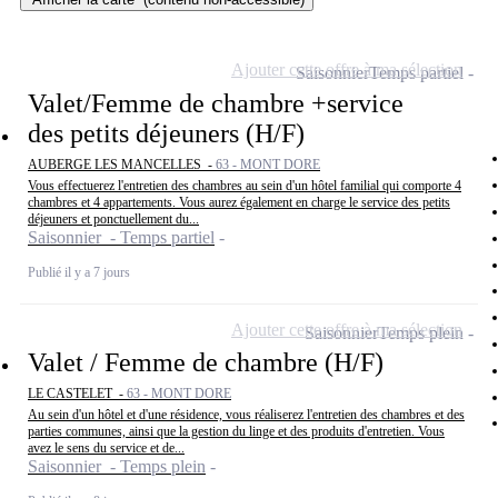
Ajouter cette offre à ma sélection
Saisonnier
Temps partiel
Valet/Femme de chambre +service
des petits déjeuners (H/F)
AUBERGE LES MANCELLES -
63 - MONT DORE
Vous effectuerez l'entretien des chambres au sein d'un hôtel familial qui comporte 4
chambres et 4 appartements. Vous aurez également en charge le service des petits
déjeuners et ponctuellement du...
Saisonnier - Temps partiel
Publié il y a 7 jours
Ajouter cette offre à ma sélection
Saisonnier
Temps plein
Valet / Femme de chambre (H/F)
LE CASTELET -
63 - MONT DORE
Au sein d'un hôtel et d'une résidence, vous réaliserez l'entretien des chambres et des
parties communes, ainsi que la gestion du linge et des produits d'entretien. Vous
avez le sens du service et de...
Saisonnier - Temps plein