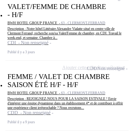
VALET/FEMME DE CHAMBRE
- H/F
BWH HOTEL GROUP FRANCE -
63 - CLERMONT-FERRAND
Description : Notre hôtel Littéraire Alexandre Vialatte situé en centre ville de
Clermont Ferrand, recherche son/sa Valet/Femme de chambre, en CDI. Travail le
week-end, et semaine. Chambre à...
CDI - Non renseigné
Publié il y a 3 jours
Ajouter cette offre à ma sélection
CDD
Non renseigné
FEMME / VALET DE CHAMBRE
SAISON ÉTÉ H/F - H/F
BWH HOTEL GROUP FRANCE -
63 - CLERMONT-FERRAND
Description : REJOIGNEZ-NOUS POUR LA SAISON ESTIVALE ! Envie
d'intégrer une équipe dynamique dans un établissement 4* et de contribuer à offrir
une expérience client irréprochable ? Nous recrutons...
CDD - Non renseigné
Publié il y a 9 jours