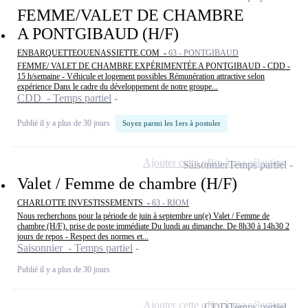
FEMME/VALET DE CHAMBRE
A PONTGIBAUD (H/F)
ENBARQUETTEOUENASSIETTE.COM -
63 - PONTGIBAUD
FEMME/ VALET DE CHAMBRE EXPÉRIMENTÉE A PONTGIBAUD - CDD -
15 h/semaine - Véhicule et logement possibles Rémunération attractive selon
expérience Dans le cadre du développement de notre groupe...
CDD - Temps partiel
Publié il y a plus de 30 jours
Soyez parmi les 1ers à postuler
Ajouter cette offre à ma sélection
Saisonnier
Temps partiel
Valet / Femme de chambre (H/F)
CHARLOTTE INVESTISSEMENTS -
63 - RIOM
Nous recherchons pour la période de juin à septembre un(e) Valet / Femme de
chambre (H/F). prise de poste immédiate Du lundi au dimanche. De 8h30 à 14h30 2
jours de repos - Respect des normes et...
Saisonnier - Temps partiel
Publié il y a plus de 30 jours
Ajouter cette offre à ma sélection
CDD
Temps partiel