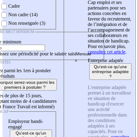
Cap emploi et ses
Cadre
partenaires pour ses
actions concrètes en
Non cadre (14)
faveur du recrutement,
Non renseignée (3)
de l’intégration et de
l’accompagnement de
IRE BRUT MINIMUM
ses collaborateurs en
situation de handicap.
re minimum
Pour en savoir plus,
consultez cet article
.
ssez une périodicité pour le salaire saisi
Entreprise adaptée
NITÉS
Qu'est-ce qu'une
z parmi les 1ers à postuler
entreprise adaptée
résultats
?
urquoi serez-vous parmi les
L'entreprise adaptée
premiers à postuler ?
permet à un travailleur
es de plus de 15 jours,
en situation de
tant moins de 4 candidatures
handicap d'exercer
t France Travail est informé)
une activité
ICAP
professionnelle dans
des conditions
Employeur handi-
adaptées à ses
engagé
capacités. Pour en
Qu'est-ce qu'un
savoir plus,
consultez