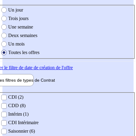
e création de l'offre
Un jour
Trois jours
Une semaine
Deux semaines
Un mois
Toutes les offres
er
le filtre de date de création de l'offre
les filtres de types de
Contrat
de contrat
CDI (2)
CDD (8)
Intérim (1)
CDI Intérimaire
Saisonnier (6)