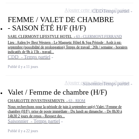
Ajouter cette offre à ma sélection
CDD
Temps partiel
FEMME / VALET DE CHAMBRE
- SAISON ÉTÉ H/F (H/F)
SARL CLERMONT LIFESTYLE HOTEL -
63 - CLERMONT-FERRAND
Lieu : Aiden by Best Western - Le Magnetic Hôtel & Spa Période : Août à mi-
septembre (possibilité de prolongation) Temps de travail : 26h / semaine - horaires
indicatifs de 9h à 15h - travail...
CDD - Temps partiel
Publié il y a 11 jours
Ajouter cette offre à ma sélection
Saisonnier
Temps partiel
Valet / Femme de chambre (H/F)
CHARLOTTE INVESTISSEMENTS -
63 - RIOM
Nous recherchons pour la période de juin à septembre un(e) Valet / Femme de
chambre (H/F). prise de poste immédiate - Du lundi au dimanche. - De 8h30 à
14h30 2 jours de repos - Respect des...
Saisonnier - Temps partiel
Publié il y a 22 jours