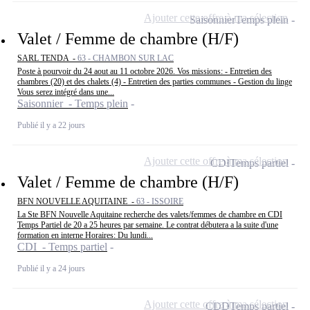
Ajouter cette offre à ma sélection
Saisonnier
Temps plein
Valet / Femme de chambre (H/F)
SARL TENDA -
63 - CHAMBON SUR LAC
Poste à pourvoir du 24 aout au 11 octobre 2026. Vos missions: - Entretien des
chambres (20) et des chalets (4) - Entretien des parties communes - Gestion du linge
Vous serez intégré dans une...
Saisonnier - Temps plein
Publié il y a 22 jours
Ajouter cette offre à ma sélection
CDI
Temps partiel
Valet / Femme de chambre (H/F)
BFN NOUVELLE AQUITAINE -
63 - ISSOIRE
La Ste BFN Nouvelle Aquitaine recherche des valets/femmes de chambre en CDI
Temps Partiel de 20 a 25 heures par semaine. Le contrat débutera a la suite d'une
formation en interne Horaires: Du lundi...
CDI - Temps partiel
Publié il y a 24 jours
Ajouter cette offre à ma sélection
CDD
Temps partiel