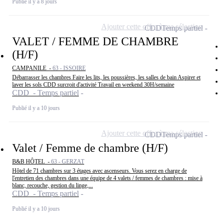
Publié il y a 8 jours
Ajouter cette offre à ma sélection
CDD
Temps partiel
VALET / FEMME DE CHAMBRE
(H/F)
CAMPANILE -
63 - ISSOIRE
Débarrasser les chambres Faire les lits, les poussières, les salles de bain Aspirer et
laver les sols CDD surcroit d'activité Travail en weekend 30H/semaine
CDD - Temps partiel
Publié il y a 10 jours
Ajouter cette offre à ma sélection
CDD
Temps partiel
Valet / Femme de chambre (H/F)
B&B HÔTEL -
63 - GERZAT
Hôtel de 71 chambres sur 3 étages avec ascenseurs. Vous serez en charge de
l'entretien des chambres dans une équipe de 4 valets / femmes de chambres : mise à
blanc, recouche, gestion du linge,...
CDD - Temps partiel
Publié il y a 10 jours