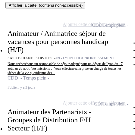
Afficher la carte
(contenu non-accessible)
Ajouter cette offre à ma sélection
CDD
Temps plein
Animateur / Animatrice séjour de
vacances pour personnes handicap
(H/F)
SASU BEHANDI SERVICES -
69 - LYON 1ER ARRONDISSEMENT
Nous recherchons un responsable de séjour adapté pour un départ de Lyon du 17
août au 28 août. Vos missions : -Vous effectuerez la prise en charge de toutes les
tâches de la vie quotidienne des...
CDD - Temps plein
Publié il y a 3 jours
Ajouter cette offre à ma sélection
CDI
Temps plein
Animateur des Partenariats -
Groupes de Distribution F/H
Secteur (H/F)