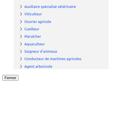
Fermer
Fermer
le détail de l'offre
/
Offre
sur
Offre précéden