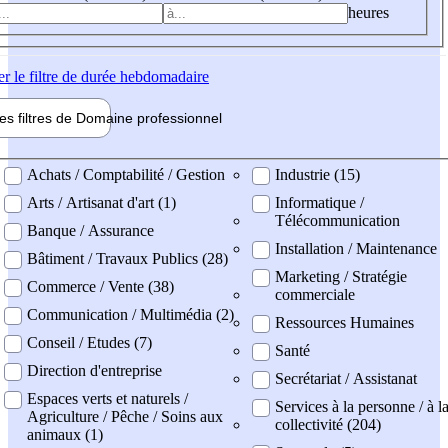
heures
er
le filtre de durée hebdomadaire
les filtres de
Domaine pro
fessionnel
ne professionel
Achats / Comptabilité / Gestion
Industrie (15)
Arts / Artisanat d'art (1)
Informatique /
Télécommunication
Banque / Assurance
Installation / Maintenance
Bâtiment / Travaux Publics (28)
Marketing / Stratégie
Commerce / Vente (38)
commerciale
Communication / Multimédia (2)
Ressources Humaines
Conseil / Etudes (7)
Santé
Direction d'entreprise
Secrétariat / Assistanat
Espaces verts et naturels /
Services à la personne / à l
Agriculture / Pêche / Soins aux
collectivité (204)
animaux (1)