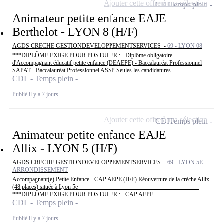
Ajouter cette offre à ma sélection
CDI
Temps plein
Animateur petite enfance EAJE
Berthelot - LYON 8 (H/F)
AGDS CRECHE GESTIONDEVELOPPEMENTSERVICES -
69 - LYON 08
***DIPLÔME EXIGE POUR POSTULER : - Diplôme obligatoire
d'Accompagnant éducatif petite enfance (DEAEPE) - Baccalauréat Professionnel
SAPAT - Baccalauréat Professionnel ASSP Seules les candidatures...
CDI - Temps plein
Publié il y a 7 jours
Ajouter cette offre à ma sélection
CDI
Temps plein
Animateur petite enfance EAJE
Allix - LYON 5 (H/F)
AGDS CRECHE GESTIONDEVELOPPEMENTSERVICES -
69 - LYON 5E
ARRONDISSEMENT
Accompagnant(e) Petite Enfance - CAP AEPE (H/F) Réouverture de la crèche Allix
(48 places) située à Lyon 5e ________________________________________
***DIPLÔME EXIGE POUR POSTULER : - CAP AEPE -...
CDI - Temps plein
Publié il y a 7 jours