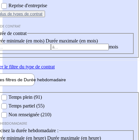
Reprise d'entreprise
plus
de types de contrat
 DE CONTRAT
ée de contrat
ée minimale (en mois)
Durée maximale (en mois)
mois
er
le filtre du type de contrat
les filtres de
Durée hebdo
madaire
 hebdomadaire
Temps plein (91)
Temps partiel (55)
Non renseignée (210)
 HEBDOMADAIRE
cisez la durée hebdomadaire :
ée minimale (en heure)
Durée maximale (en heure)