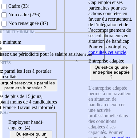
Cap emploi et ses
Cadre (33)
partenaires pour ses
actions concrètes en
Non cadre (236)
faveur du recrutement,
Non renseignée (87)
de l’intégration et de
l’accompagnement de
IRE BRUT MINIMUM
ses collaborateurs en
situation de handicap.
re minimum
Pour en savoir plus,
consultez cet article
.
ssez une périodicité pour le salaire saisi
Entreprise adaptée
NITÉS
Qu'est-ce qu'une
z parmi les 1ers à postuler
entreprise adaptée
)
résultats
?
urquoi serez-vous parmi les
L'entreprise adaptée
premiers à postuler ?
permet à un travailleur
es de plus de 15 jours,
en situation de
tant moins de 4 candidatures
handicap d'exercer
t France Travail est informé)
une activité
ICAP
professionnelle dans
des conditions
Employeur handi-
adaptées à ses
engagé (4)
capacités. Pour en
Qu'est-ce qu'un
savoir plus,
consultez