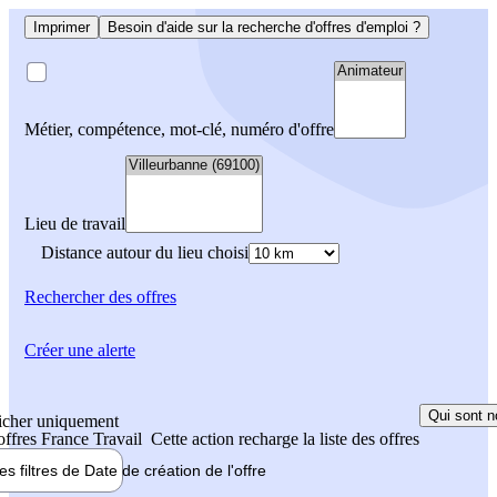
Imprimer
Besoin d'aide sur la recherche d'offres d'emploi ?
Métier, compétence, mot-clé, numéro d'offre
Lieu de travail
Distance autour du lieu choisi
Rechercher
des offres
Créer une alerte
Qui sont n
icher uniquement
 offres France Travail
Cette action recharge la liste des offres
les filtres de
Date de création
de l'offre