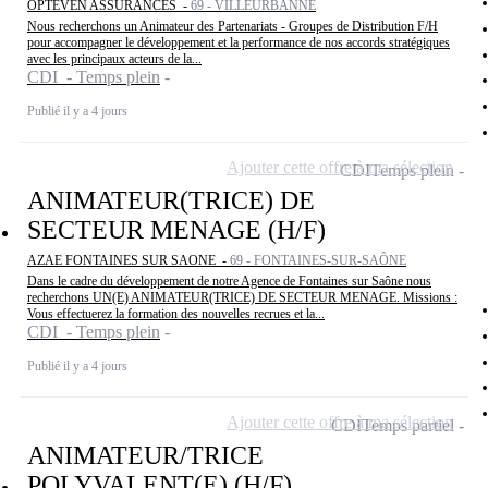
OPTEVEN ASSURANCES -
69 - VILLEURBANNE
Nous recherchons un Animateur des Partenariats - Groupes de Distribution F/H
pour accompagner le développement et la performance de nos accords stratégiques
avec les principaux acteurs de la...
CDI - Temps plein
Publié il y a 4 jours
Ajouter cette offre à ma sélection
CDI
Temps plein
ANIMATEUR(TRICE) DE
SECTEUR MENAGE (H/F)
AZAE FONTAINES SUR SAONE -
69 - FONTAINES-SUR-SAÔNE
Dans le cadre du développement de notre Agence de Fontaines sur Saône nous
recherchons UN(E) ANIMATEUR(TRICE) DE SECTEUR MENAGE. Missions :
Vous effectuerez la formation des nouvelles recrues et la...
CDI - Temps plein
Publié il y a 4 jours
Ajouter cette offre à ma sélection
CDI
Temps partiel
ANIMATEUR/TRICE
POLYVALENT(E) (H/F)