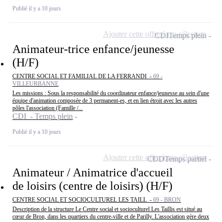
Publié il y a 10 jours
Ajouter cette offre à ma sélection
CDI
Temps plein
Animateur-trice enfance/jeunesse
(H/F)
CENTRE SOCIAL ET FAMILIAL DE LA FERRANDI -
69 -
VILLEURBANNE
Les missions : Sous la responsabilité du coordinateur enfance/jeunesse au sein d'une
équipe d'animation composée de 3 permanent-es, et en lien étroit avec les autres
pôles l'association (Famille /...
CDI - Temps plein
Publié il y a 10 jours
Ajouter cette offre à ma sélection
CDD
Temps partiel
Animateur / Animatrice d'accueil
de loisirs (centre de loisirs) (H/F)
CENTRE SOCIAL ET SOCIOCULTUREL LES TAILL -
69 - BRON
Description de la structure Le Centre social et socioculturel Les Taillis est situé au
cœur de Bron, dans les quartiers du centre-ville et de Parilly. L'association gère deux