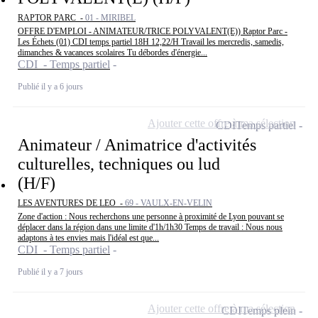
RAPTOR PARC -
01 - MIRIBEL
OFFRE D'EMPLOI - ANIMATEUR/TRICE POLYVALENT(E)) Raptor Parc -
Les Échets (01) CDI temps partiel 18H 12,22/H Travail les mercredis, samedis,
dimanches & vacances scolaires Tu débordes d'énergie...
CDI - Temps partiel
Publié il y a 6 jours
Ajouter cette offre à ma sélection
CDI
Temps partiel
Animateur / Animatrice d'activités
culturelles, techniques ou lud
(H/F)
LES AVENTURES DE LEO -
69 - VAULX-EN-VELIN
Zone d'action : Nous recherchons une personne à proximité de Lyon pouvant se
déplacer dans la région dans une limite d'1h/1h30 Temps de travail : Nous nous
adaptons à tes envies mais l'idéal est que...
CDI - Temps partiel
Publié il y a 7 jours
Ajouter cette offre à ma sélection
CDI
Temps plein