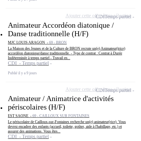
Ajouter cette offre à ma sélection
CDI
Temps partiel
Animateur Accordéon diatonique /
Danse traditionnelle (H/F)
MJC LOUIS ARAGON -
69 - BRON
La Maison des Jeunes et de la Culture de BRON recrute un(e) Animateur(trice)
accordéon diatonique/danse traditionnelle. - Type de contrat : Contrat à Durée
Indéterminée à temps partiel - Travail en...
CDI - Temps partiel
Publié il y a 9 jours
Ajouter cette offre à ma sélection
CDI
Temps partiel
Animateur / Animatrice d'activités
périscolaires (H/F)
EST SAONE -
69 - CAILLOUX SUR FONTAINES
Le périscolaire de Cailloux-sur-Fontaines recherche un(e) animateur(rice). Vous
devrez encadrer des enfants (accueil, toilette, goûter, aide à l'habillage, etc.) et
assurer des animations. Vous êtes...
CDI - Temps partiel