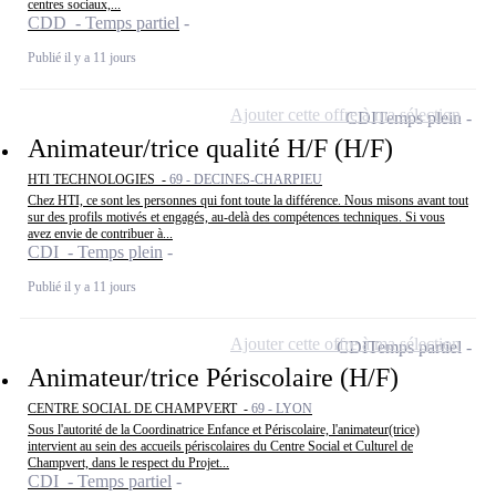
centres sociaux,...
CDD - Temps partiel
Publié il y a 11 jours
Ajouter cette offre à ma sélection
CDI
Temps plein
Animateur/trice qualité H/F (H/F)
HTI TECHNOLOGIES -
69 - DECINES-CHARPIEU
Chez HTI, ce sont les personnes qui font toute la différence. Nous misons avant tout
sur des profils motivés et engagés, au-delà des compétences techniques. Si vous
avez envie de contribuer à...
CDI - Temps plein
Publié il y a 11 jours
Ajouter cette offre à ma sélection
CDI
Temps partiel
Animateur/trice Périscolaire (H/F)
CENTRE SOCIAL DE CHAMPVERT -
69 - LYON
Sous l'autorité de la Coordinatrice Enfance et Périscolaire, l'animateur(trice)
intervient au sein des accueils périscolaires du Centre Social et Culturel de
Champvert, dans le respect du Projet...
CDI - Temps partiel