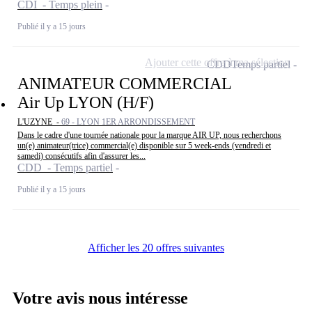
CDI - Temps plein
Publié il y a 15 jours
Ajouter cette offre à ma sélection
CDD
Temps partiel
ANIMATEUR COMMERCIAL
Air Up LYON (H/F)
L'UZYNE -
69 - LYON 1ER ARRONDISSEMENT
Dans le cadre d'une tournée nationale pour la marque AIR UP, nous recherchons
un(e) animateur(trice) commercial(e) disponible sur 5 week-ends (vendredi et
samedi) consécutifs afin d'assurer les...
CDD - Temps partiel
Publié il y a 15 jours
Afficher les 20 offres suivantes
Votre avis nous intéresse