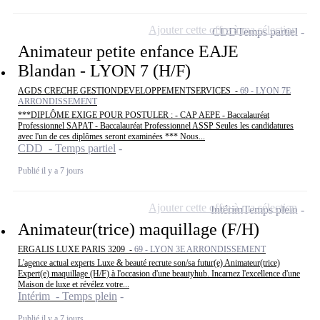
Ajouter cette offre à ma sélection
CDD
Temps partiel
Animateur petite enfance EAJE
Blandan - LYON 7 (H/F)
AGDS CRECHE GESTIONDEVELOPPEMENTSERVICES -
69 - LYON 7E
ARRONDISSEMENT
***DIPLÔME EXIGE POUR POSTULER : - CAP AEPE - Baccalauréat
Professionnel SAPAT - Baccalauréat Professionnel ASSP Seules les candidatures
avec l'un de ces diplômes seront examinées *** Nous...
CDD - Temps partiel
Publié il y a 7 jours
Ajouter cette offre à ma sélection
Intérim
Temps plein
Animateur(trice) maquillage (F/H)
ERGALIS LUXE PARIS 3209 -
69 - LYON 3E ARRONDISSEMENT
L'agence actual experts Luxe & beauté recrute son/sa futur(e) Animateur(trice)
Expert(e) maquillage (H/F) à l'occasion d'une beautyhub. Incarnez l'excellence d'une
Maison de luxe et révélez votre...
Intérim - Temps plein
Publié il y a 7 jours