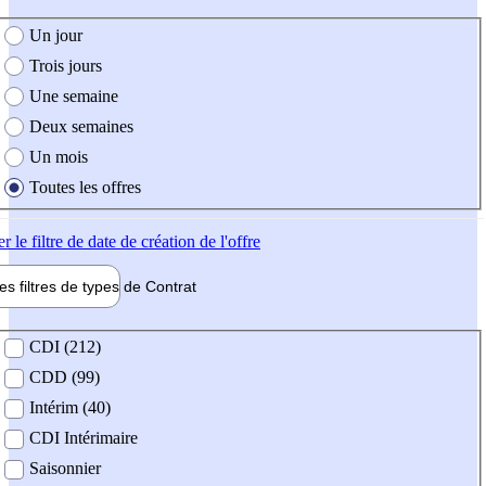
e création de l'offre
Un jour
Trois jours
Une semaine
Deux semaines
Un mois
Toutes les offres
er
le filtre de date de création de l'offre
les filtres de types de
Contrat
de contrat
CDI (212)
CDD (99)
Intérim (40)
CDI Intérimaire
Saisonnier