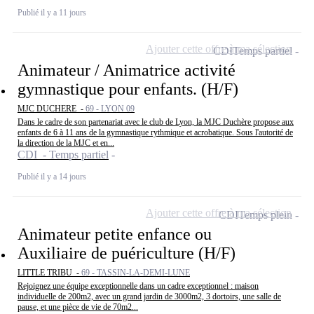
Publié il y a 11 jours
Ajouter cette offre à ma sélection
CDI
Temps partiel
Animateur / Animatrice activité
gymnastique pour enfants. (H/F)
MJC DUCHERE -
69 - LYON 09
Dans le cadre de son partenariat avec le club de Lyon, la MJC Duchère propose aux
enfants de 6 à 11 ans de la gymnastique rythmique et acrobatique. Sous l'autorité de
la direction de la MJC et en...
CDI - Temps partiel
Publié il y a 14 jours
Ajouter cette offre à ma sélection
CDI
Temps plein
Animateur petite enfance ou
Auxiliaire de puériculture (H/F)
LITTLE TRIBU -
69 - TASSIN-LA-DEMI-LUNE
Rejoignez une équipe exceptionnelle dans un cadre exceptionnel : maison
individuelle de 200m2, avec un grand jardin de 3000m2, 3 dortoirs, une salle de
pause, et une pièce de vie de 70m2...