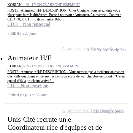
KORIAN -
69 - LYON 7E ARRONDISSEMENT
POSTE : Animateur H/F DESCRIPTION : Chez Clariane, vous avez toute votre
place pour faire la différence. Poste à pourvoir : Animateur/Animatrice - Contrat :
CDD - 0,80 ETP - Salaire : entre 1660...
CDD - Non renseigné
Publié il y a 27 jours
Ajouter cette offre à ma sélection
CDI
Non renseigné
Animateur H/F
KORIAN -
69 - LYON 7E ARRONDISSEMENT
POSTE : Animateur H/F DESCRIPTION : Vous pensez que la meilleure animation,
c'est celle qui donne envie aux résidents de sortir de leur chambre en disant : "C'était
quand déjà la prochaine activité...
CDI - Non renseigné
Publié il y a plus de 30 jours
Ajouter cette offre à ma sélection
CDI
Temps plein
Unis-Cité recrute un.e
Coordinateur.rice d'équipes et de