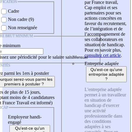
IFICATION
par France travail,
Cap emploi et ses
Cadre
partenaires pour ses
actions concrètes en
Non cadre (9)
faveur du recrutement,
Non renseignée
de l’intégration et de
l’accompagnement de
IRE BRUT MINIMUM
ses collaborateurs en
situation de handicap.
re minimum
Pour en savoir plus,
consultez cet article
.
ssez une périodicité pour le salaire saisi
Entreprise adaptée
NITÉS
Qu'est-ce qu'une
z parmi les 1ers à postuler
entreprise adaptée
?
urquoi serez-vous parmi les
premiers à postuler ?
L'entreprise adaptée
es de plus de 15 jours,
permet à un travailleur
tant moins de 4 candidatures
en situation de
t France Travail est informé)
handicap d'exercer
ICAP
une activité
professionnelle dans
Employeur handi-
des conditions
engagé
adaptées à ses
Qu'est-ce qu'un
capacités. Pour en