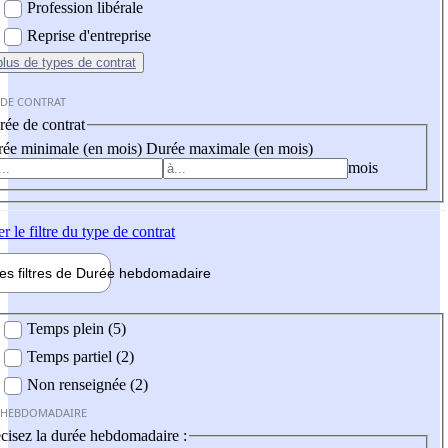
Profession libérale
Reprise d'entreprise
plus
de types de contrat
 DE CONTRAT
ée de contrat
ée minimale (en mois)
Durée maximale (en mois)
mois
er
le filtre du type de contrat
les filtres de
Durée hebdo
madaire
 hebdomadaire
Temps plein (5)
Temps partiel (2)
Non renseignée (2)
 HEBDOMADAIRE
cisez la durée hebdomadaire :