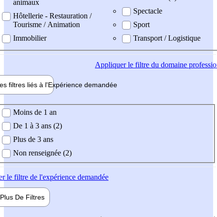
animaux
Spectacle
Hôtellerie - Restauration /
Tourisme / Animation
Sport
Immobilier
Transport / Logistique
Appliquer
le filtre du domaine professi
es filtres liés à l'
Expérience
demandée
ience demandée
Moins de 1 an
De 1 à 3 ans (2)
Plus de 3 ans
Non renseignée (2)
er
le filtre de l'expérience demandée
Plus De
Filtres