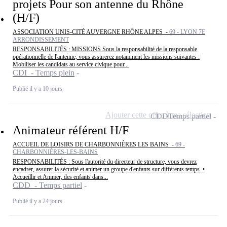
projets Pour son antenne du Rhône
(H/F)
ASSOCIATION UNIS-CITÉ AUVERGNE RHÔNE ALPES -
69 - LYON 7E
ARRONDISSEMENT
RESPONSABILITÉS : MISSIONS Sous la responsabilité de la responsable
opérationnelle de l'antenne, vous assurerez notamment les missions suivantes :
Mobiliser les candidats au service civique pour...
CDI - Temps plein
Publié il y a 10 jours
Ajouter cette offre à ma sélection
CDD
Temps partiel
Animateur référent H/F
ACCUEIL DE LOISIRS DE CHARBONNIÈRES LES BAINS -
69 -
CHARBONNIÈRES-LES-BAINS
RESPONSABILITÉS : Sous l'autorité du directeur de structure, vous devrez
encadrer, assurer la sécurité et animer un groupe d'enfants sur différents temps. •
Accueillir et Animer, des enfants dans...
CDD - Temps partiel
Publié il y a 24 jours