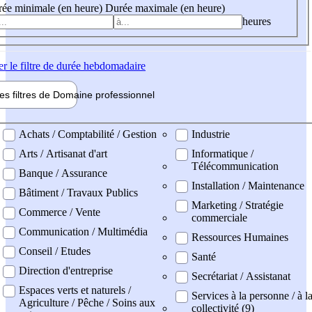
ée minimale (en heure)
Durée maximale (en heure)
heures
er
le filtre de durée hebdomadaire
les filtres de
Domaine pro
fessionnel
ne professionel
Achats / Comptabilité / Gestion
Industrie
Arts / Artisanat d'art
Informatique /
Télécommunication
Banque / Assurance
Installation / Maintenance
Bâtiment / Travaux Publics
Marketing / Stratégie
Commerce / Vente
commerciale
Communication / Multimédia
Ressources Humaines
Conseil / Etudes
Santé
Direction d'entreprise
Secrétariat / Assistanat
Espaces verts et naturels /
Services à la personne / à l
Agriculture / Pêche / Soins aux
collectivité (9)