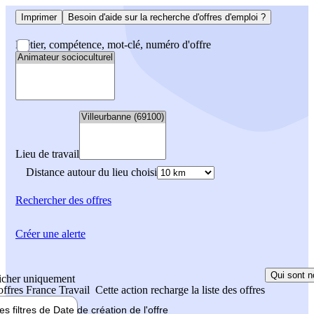
Imprimer
Besoin d'aide sur la recherche d'offres d'emploi ?
Métier, compétence, mot-clé, numéro d'offre
Lieu de travail
Distance autour du lieu choisi
Rechercher
des offres
Créer une alerte
Qui sont n
icher uniquement
 offres France Travail
Cette action recharge la liste des offres
les filtres de
Date de création
de l'offre