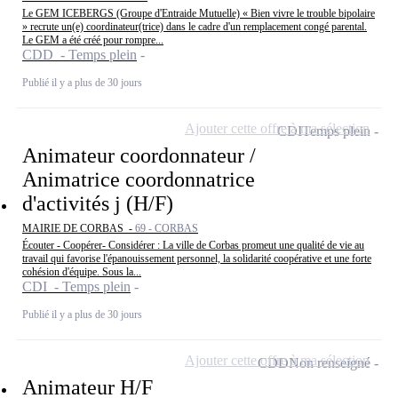
Le GEM ICEBERGS (Groupe d'Entraide Mutuelle) « Bien vivre le trouble bipolaire
» recrute un(e) coordinateur(trice) dans le cadre d'un remplacement congé parental.
Le GEM a été créé pour rompre...
CDD - Temps plein
Publié il y a plus de 30 jours
Ajouter cette offre à ma sélection
CDI
Temps plein
Animateur coordonnateur /
Animatrice coordonnatrice
d'activités j (H/F)
MAIRIE DE CORBAS -
69 - CORBAS
Écouter - Coopérer- Considérer : La ville de Corbas promeut une qualité de vie au
travail qui favorise l'épanouissement personnel, la solidarité coopérative et une forte
cohésion d'équipe. Sous la...
CDI - Temps plein
Publié il y a plus de 30 jours
Ajouter cette offre à ma sélection
CDD
Non renseigné
Animateur H/F