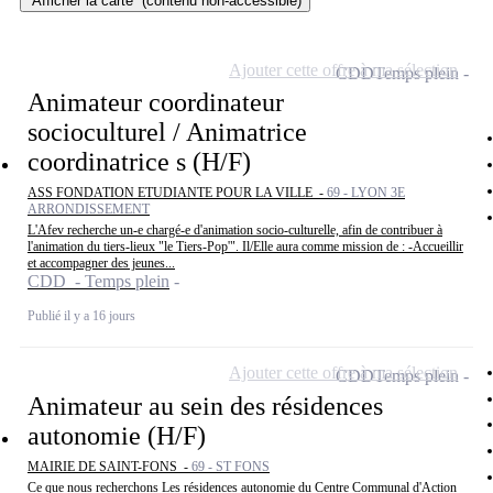
Afficher la carte
(contenu non-accessible)
Ajouter cette offre à ma sélection
CDD
Temps plein
Animateur coordinateur
socioculturel / Animatrice
coordinatrice s (H/F)
ASS FONDATION ETUDIANTE POUR LA VILLE -
69 - LYON 3E
ARRONDISSEMENT
L'Afev recherche un-e chargé-e d'animation socio-culturelle, afin de contribuer à
l'animation du tiers-lieux "le Tiers-Pop'". Il/Elle aura comme mission de : -Accueillir
et accompagner des jeunes...
CDD - Temps plein
Publié il y a 16 jours
Ajouter cette offre à ma sélection
CDD
Temps plein
Animateur au sein des résidences
autonomie (H/F)
MAIRIE DE SAINT-FONS -
69 - ST FONS
Ce que nous recherchons Les résidences autonomie du Centre Communal d'Action