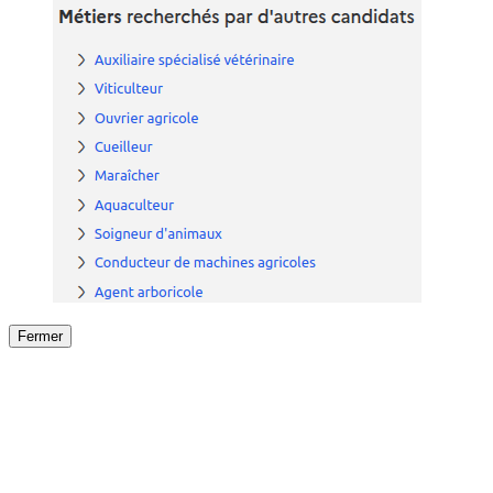
Fermer
Fermer
le détail de l'offre
/
Offre
sur
Offre précéden