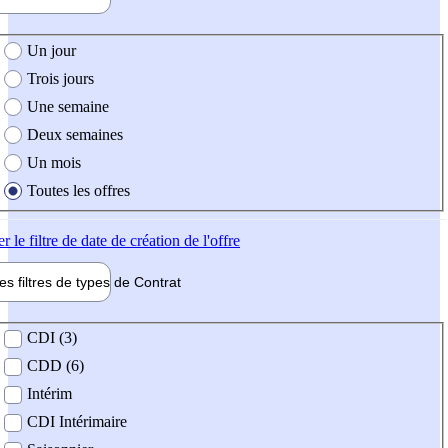
e création de l'offre
Un jour
Trois jours
Une semaine
Deux semaines
Un mois
Toutes les offres
er
le filtre de date de création de l'offre
les filtres de types de
Contrat
de contrat
CDI (3)
CDD (6)
Intérim
CDI Intérimaire