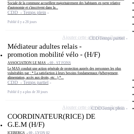
Sociale de la commune accueillent majoritairement des habitants en perte relative
d'autonomie et s'inscrivent dans la...
CDD - Temps plein
Publié il y a 28 jours
Ajouter cette offre à ma sélection
CDD
Temps partiel
Médiateur adultes relais -
promotion mobilité vélo - (H/F)
ASSOCIATION LE MAS -
69 - ST FONS
Le MAS conduit une action générale de protection auprès des personnes les plus
vulnérables par : * La satisfaction à leurs besoins fondamentaux (hébergement,
alimentation, accès aux droits, etc...) *...
CDD - Temps partiel
Publié il y a plus de 30 jours
Ajouter cette offre à ma sélection
CDD
Temps plein
COORDINATEUR(RICE) DE
G.E.M (H/F)
ICEBERGS -
69 - LYON 02