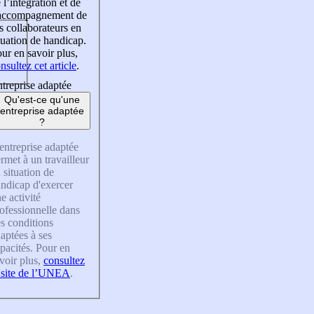
 l’intégration et de
’accompagnement de
s collaborateurs en
tuation de handicap.
ur en savoir plus,
nsultez cet article
.
treprise adaptée
Qu'est-ce qu'une
entreprise adaptée
?
entreprise adaptée
rmet à un travailleur
 situation de
ndicap d'exercer
e activité
ofessionnelle dans
s conditions
aptées à ses
pacités. Pour en
voir plus,
consultez
 site de l’UNEA
.