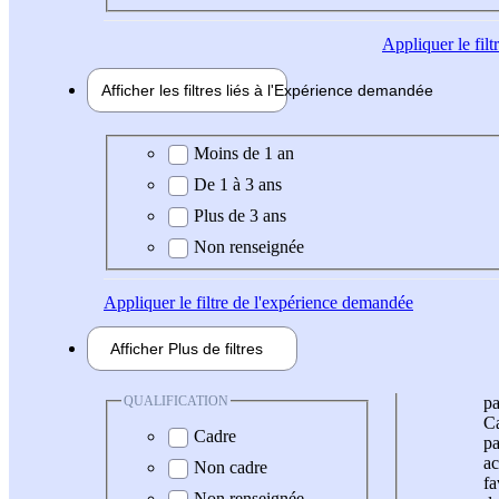
Appliquer
le fil
Afficher les filtres liés à l'
Expérience
demandée
Expérience demandée
Moins de 1 an
De 1 à 3 ans
Plus de 3 ans
Non renseignée
Appliquer
le filtre de l'expérience demandée
Afficher
Plus de
filtres
QUALIFICATION
pa
Ca
Cadre
pa
ac
Non cadre
fa
Non renseignée