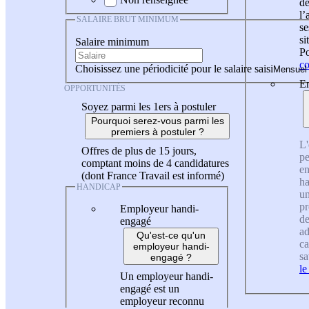
de
l
SALAIRE BRUT MINIMUM
se
si
Salaire minimum
Po
co
Choisissez une périodicité pour le salaire saisi
En
OPPORTUNITÉS
Soyez parmi les 1ers à postuler
Pourquoi serez-vous parmi les
premiers à postuler ?
L'
Offres de plus de 15 jours,
pe
comptant moins de 4 candidatures
en
(dont France Travail est informé)
ha
HANDICAP
un
pr
Employeur handi-
de
engagé
ad
Qu'est-ce qu'un
ca
employeur handi-
sa
engagé ?
le
Un employeur handi-
engagé est un
employeur reconnu