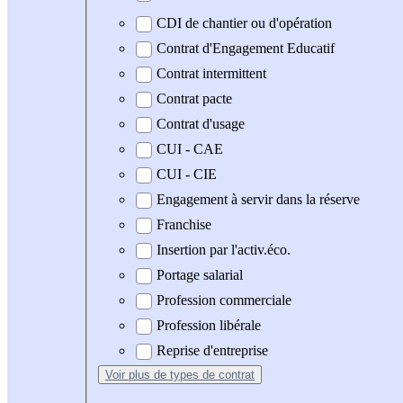
CDI de chantier ou d'opération
Contrat d'Engagement Educatif
Contrat intermittent
Contrat pacte
Contrat d'usage
CUI - CAE
CUI - CIE
Engagement à servir dans la réserve
Franchise
Insertion par l'activ.éco.
Portage salarial
Profession commerciale
Profession libérale
Reprise d'entreprise
Voir plus
de types de contrat