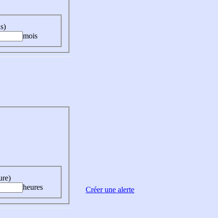
s)
mois
ure)
heures
Créer une alerte