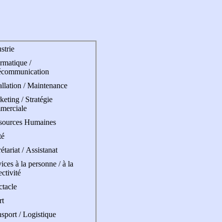
strie
rmatique /
écommunication
allation / Maintenance
eting / Stratégie
merciale
sources Humaines
té
étariat / Assistanat
ices à la personne / à la
ectivité
ctacle
rt
sport / Logistique