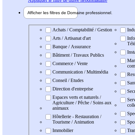
Appliquer
le filtre de durée hebdomadaire
Afficher les filtres de
Domaine pro
fessionnel
Domaine professionel
Achats / Comptabilité / Gestion
Indu
Arts / Artisanat d'art
Info
Tél
Banque / Assurance
Inst
Bâtiment / Travaux Publics
Mark
Commerce / Vente
com
Communication / Multimédia
Res
Conseil / Etudes
San
Direction d'entreprise
Secr
Espaces verts et naturels /
Serv
Agriculture / Pêche / Soins aux
coll
animaux
Spe
Hôtellerie - Restauration /
Tourisme / Animation
Spo
Immobilier
Tran