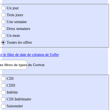
e création de l'offre
Un jour
Trois jours
Une semaine
Deux semaines
Un mois
Toutes les offres
er
le filtre de date de création de l'offre
les filtres de types de
Contrat
de contrat
CDI
CDD
Intérim
CDI Intérimaire
Saisonnier