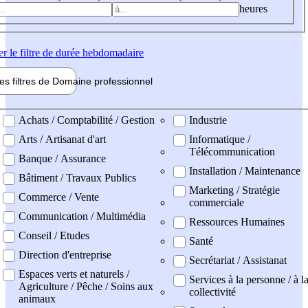
heures
er
le filtre de durée hebdomadaire
les filtres de
Domaine pro
fessionnel
ne professionel
Achats / Comptabilité / Gestion
Industrie
Arts / Artisanat d'art
Informatique /
Télécommunication
Banque / Assurance
Installation / Maintenance
Bâtiment / Travaux Publics
Marketing / Stratégie
Commerce / Vente
commerciale
Communication / Multimédia
Ressources Humaines
Conseil / Etudes
Santé
Direction d'entreprise
Secrétariat / Assistanat
Espaces verts et naturels /
Services à la personne / à l
Agriculture / Pêche / Soins aux
collectivité
animaux