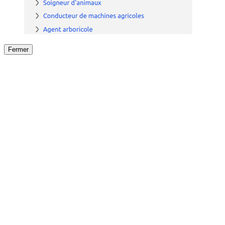
Fermer
Fermer
le détail de l'offre
/
Offre
sur
Offre précéden