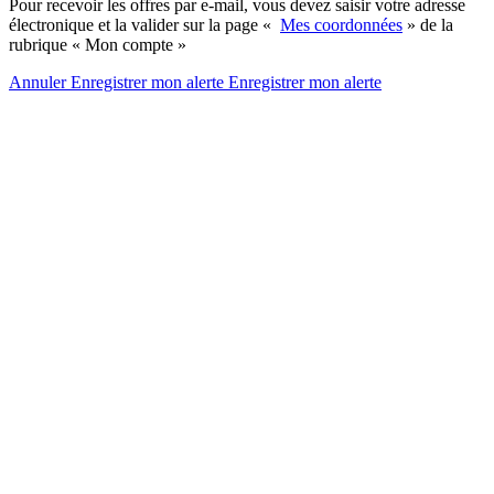
Pour recevoir les offres par e-mail, vous devez saisir votre adresse
électronique et la valider sur la page «
Mes coordonnées
» de la
rubrique « Mon compte »
Annuler
Enregistrer mon alerte
Enregistrer
mon alerte