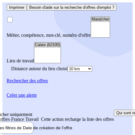
Imprimer
Besoin d'aide sur la recherche d'offres d'emploi ?
Métier, compétence, mot-clé, numéro d'offre
Lieu de travail
Distance autour du lieu choisi
Rechercher
des offres
Créer une alerte
Qui sont n
icher uniquement
 offres France Travail
Cette action recharge la liste des offres
les filtres de
Date de création
de l'offre