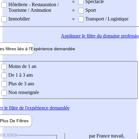
Spectacle
Hôtellerie - Restauration /
Tourisme / Animation
Sport
Immobilier
Transport / Logistique
Appliquer
le filtre du domaine professi
es filtres liés à l'
Expérience
demandée
ience demandée
Moins de 1 an
De 1 à 3 ans
Plus de 3 ans
Non renseignée
er
le filtre de l'expérience demandée
Plus De
Filtres
IFICATION
par France travail,