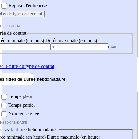
Reprise d'entreprise
plus
de types de contrat
 DE CONTRAT
ée de contrat
ée minimale (en mois)
Durée maximale (en mois)
mois
er
le filtre du type de contrat
les filtres de
Durée hebdo
madaire
 hebdomadaire
Temps plein
Temps partiel
Non renseignée
 HEBDOMADAIRE
cisez la durée hebdomadaire :
ée minimale (en heure)
Durée maximale (en heure)