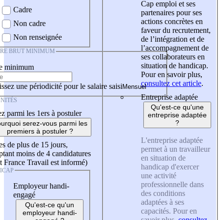
Cap emploi et ses
Cadre
partenaires pour ses
actions concrètes en
Non cadre
faveur du recrutement,
Non renseignée
de l’intégration et de
l’accompagnement de
IRE BRUT MINIMUM
ses collaborateurs en
situation de handicap.
re minimum
Pour en savoir plus,
consultez cet article
.
ssez une périodicité pour le salaire saisi
Entreprise adaptée
NITÉS
Qu'est-ce qu'une
z parmi les 1ers à postuler
entreprise adaptée
?
urquoi serez-vous parmi les
premiers à postuler ?
L'entreprise adaptée
es de plus de 15 jours,
permet à un travailleur
tant moins de 4 candidatures
en situation de
t France Travail est informé)
handicap d'exercer
ICAP
une activité
professionnelle dans
Employeur handi-
des conditions
engagé
adaptées à ses
Qu'est-ce qu'un
capacités. Pour en
employeur handi-
savoir plus,
consultez