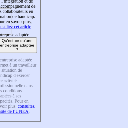
 l’intégration et de
’accompagnement de
s collaborateurs en
tuation de handicap.
ur en savoir plus,
nsultez cet article
.
treprise adaptée
Qu'est-ce qu'une
entreprise adaptée
?
entreprise adaptée
rmet à un travailleur
 situation de
ndicap d'exercer
e activité
ofessionnelle dans
s conditions
aptées à ses
pacités. Pour en
voir plus,
consultez
 site de l’UNEA
.