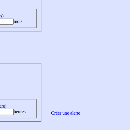
s)
mois
ure)
heures
Créer une alerte