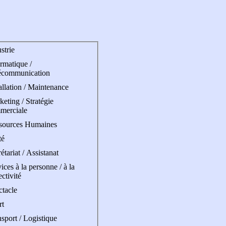
strie
rmatique /
écommunication
allation / Maintenance
eting / Stratégie
merciale
sources Humaines
té
étariat / Assistanat
ices à la personne / à la
ectivité
ctacle
rt
sport / Logistique