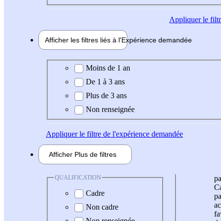
Appliquer
le fil
Afficher les filtres liés à l'
Expérience
demandée
Expérience demandée
Moins de 1 an
De 1 à 3 ans
Plus de 3 ans
Non renseignée
Appliquer
le filtre de l'expérience demandée
Afficher
Plus de
filtres
QUALIFICATION
pa
Ca
Cadre
pa
ac
Non cadre
fa
Non renseignée