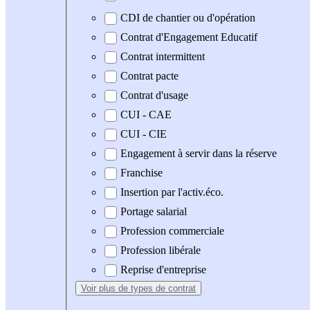
CDI de chantier ou d'opération
Contrat d'Engagement Educatif
Contrat intermittent
Contrat pacte
Contrat d'usage
CUI - CAE
CUI - CIE
Engagement à servir dans la réserve
Franchise
Insertion par l'activ.éco.
Portage salarial
Profession commerciale
Profession libérale
Reprise d'entreprise
Voir plus
de types de contrat