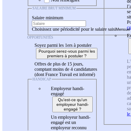
de
l
SALAIRE BRUT MINIMUM
se
si
Salaire minimum
Po
co
Choisissez une périodicité pour le salaire saisi
En
OPPORTUNITÉS
Soyez parmi les 1ers à postuler
Pourquoi serez-vous parmi les
premiers à postuler ?
L'
Offres de plus de 15 jours,
pe
comptant moins de 4 candidatures
en
(dont France Travail est informé)
ha
HANDICAP
un
pr
Employeur handi-
de
engagé
ad
Qu'est-ce qu'un
ca
employeur handi-
sa
engagé ?
le
Un employeur handi-
engagé est un
employeur reconnu