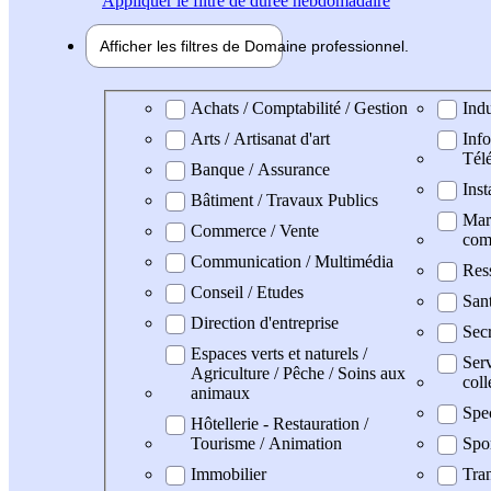
Appliquer
le filtre de durée hebdomadaire
Afficher les filtres de
Domaine pro
fessionnel
Domaine professionel
Achats / Comptabilité / Gestion
Indu
Arts / Artisanat d'art
Info
Tél
Banque / Assurance
Inst
Bâtiment / Travaux Publics
Mark
Commerce / Vente
com
Communication / Multimédia
Res
Conseil / Etudes
San
Direction d'entreprise
Secr
Espaces verts et naturels /
Serv
Agriculture / Pêche / Soins aux
coll
animaux
Spe
Hôtellerie - Restauration /
Tourisme / Animation
Spo
Immobilier
Tran