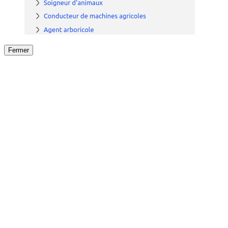
Fermer
Fermer
le détail de l'offre
/
Offre
sur
Offre précéden