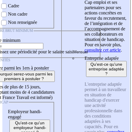
Cap emploi et ses
Cadre
partenaires pour ses
actions concrètes en
Non cadre
faveur du recrutement,
Non renseignée
de l’intégration et de
l’accompagnement de
IRE BRUT MINIMUM
ses collaborateurs en
situation de handicap.
re minimum
Pour en savoir plus,
consultez cet article
.
ssez une périodicité pour le salaire saisi
Entreprise adaptée
NITÉS
Qu'est-ce qu'une
z parmi les 1ers à postuler
entreprise adaptée
?
urquoi serez-vous parmi les
premiers à postuler ?
L'entreprise adaptée
es de plus de 15 jours,
permet à un travailleur
tant moins de 4 candidatures
en situation de
t France Travail est informé)
handicap d'exercer
ICAP
une activité
professionnelle dans
Employeur handi-
des conditions
engagé
adaptées à ses
Qu'est-ce qu'un
capacités. Pour en
employeur handi-
savoir plus,
consultez