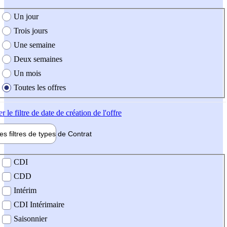
e création de l'offre
Un jour
Trois jours
Une semaine
Deux semaines
Un mois
Toutes les offres
er
le filtre de date de création de l'offre
les filtres de types de
Contrat
de contrat
CDI
CDD
Intérim
CDI Intérimaire
Saisonnier