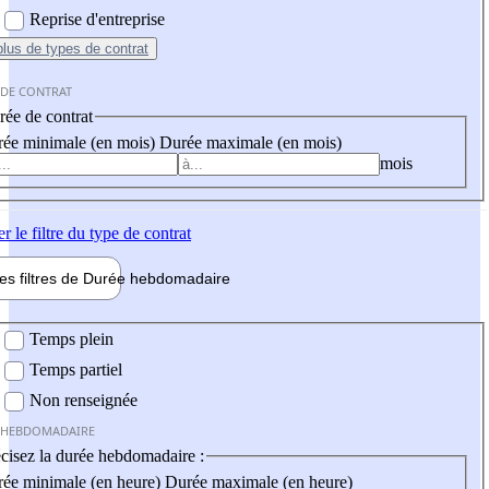
Reprise d'entreprise
plus
de types de contrat
 DE CONTRAT
ée de contrat
ée minimale (en mois)
Durée maximale (en mois)
mois
er
le filtre du type de contrat
les filtres de
Durée hebdo
madaire
 hebdomadaire
Temps plein
Temps partiel
Non renseignée
 HEBDOMADAIRE
cisez la durée hebdomadaire :
ée minimale (en heure)
Durée maximale (en heure)