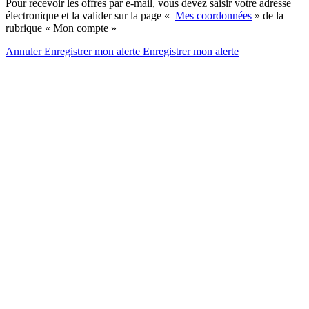
Pour recevoir les offres par e-mail, vous devez saisir votre adresse
électronique et la valider sur la page «
Mes coordonnées
» de la
rubrique « Mon compte »
Annuler
Enregistrer mon alerte
Enregistrer
mon alerte