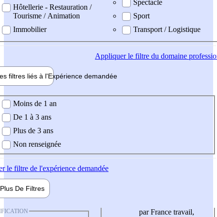
Spectacle
Hôtellerie - Restauration /
Tourisme / Animation
Sport
Immobilier
Transport / Logistique
Appliquer
le filtre du domaine professi
es filtres liés à l'
Expérience
demandée
ience demandée
Moins de 1 an
De 1 à 3 ans
Plus de 3 ans
Non renseignée
er
le filtre de l'expérience demandée
Plus De
Filtres
IFICATION
par France travail,