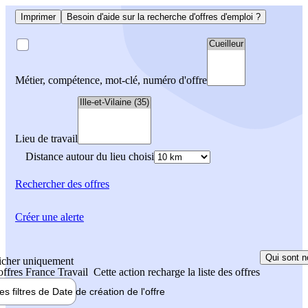
Imprimer
Besoin d'aide sur la recherche d'offres d'emploi ?
Métier, compétence, mot-clé, numéro d'offre
Lieu de travail
Distance autour du lieu choisi
Rechercher
des offres
Créer une alerte
Qui sont n
icher uniquement
 offres France Travail
Cette action recharge la liste des offres
les filtres de
Date de création
de l'offre