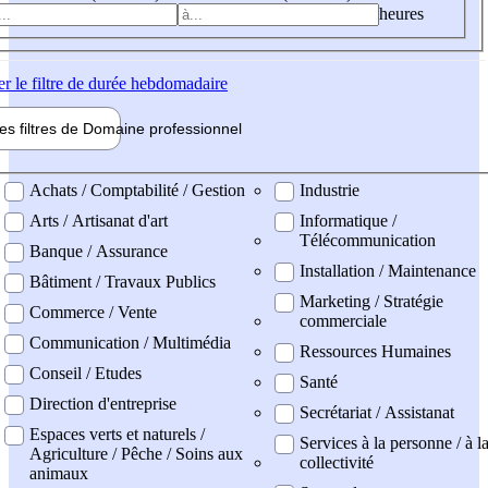
heures
er
le filtre de durée hebdomadaire
les filtres de
Domaine pro
fessionnel
ne professionel
Achats / Comptabilité / Gestion
Industrie
Arts / Artisanat d'art
Informatique /
Télécommunication
Banque / Assurance
Installation / Maintenance
Bâtiment / Travaux Publics
Marketing / Stratégie
Commerce / Vente
commerciale
Communication / Multimédia
Ressources Humaines
Conseil / Etudes
Santé
Direction d'entreprise
Secrétariat / Assistanat
Espaces verts et naturels /
Services à la personne / à l
Agriculture / Pêche / Soins aux
collectivité
animaux